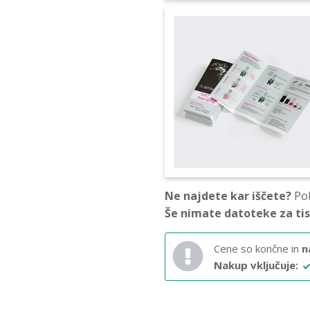
Ne najdete kar iščete?
Pok
Še nimate datoteke za ti
Cene so končne in
n
Nakup vključuje: