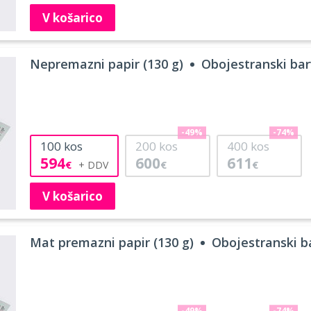
V košarico
Nepremazni papir (130 g)
Obojestranski barv
-49%
-74%
100
kos
200
kos
400
kos
594
600
611
€
€
€
V košarico
Mat premazni papir (130 g)
Obojestranski ba