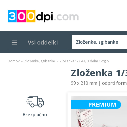
Vsi oddelki
Domov
Zloženke, zgibanke
Zloženka 1/3 A4, 3 delni C-zgib
Zloženka 1/3
99 x 210 mm | odprti for
PREMIUM
Brezplačno