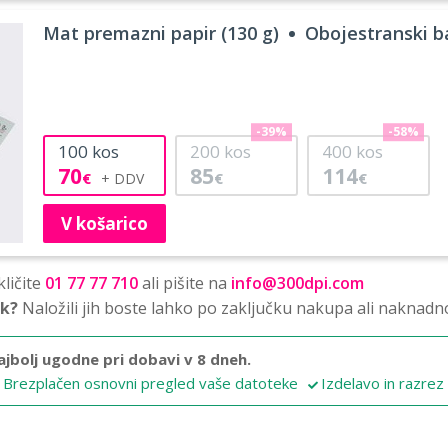
Mat premazni papir (130 g)
Obojestranski ba
-39%
-58%
100
kos
200
kos
400
kos
70
85
114
€
€
€
V košarico
ličite
01 77 77 710
ali pišite na
info@300dpi.com
sk?
Naložili jih boste lahko po zaključku nakupa ali naknadn
ajbolj ugodne pri dobavi v 8 dneh.
Brezplačen osnovni pregled vaše datoteke
Izdelavo in razrez