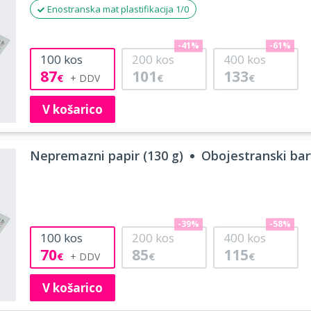
Enostranska mat plastifikacija 1/0
-41%
-61%
100
kos
200
kos
400
kos
87
101
133
€
€
€
V košarico
Nepremazni papir (130 g)
Obojestranski barv
-39%
-58%
100
kos
200
kos
400
kos
70
85
115
€
€
€
V košarico