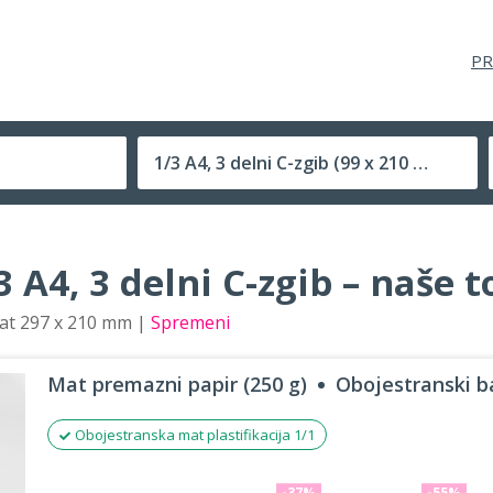
PR
1/3 A4, 3 delni C-zgib
(99 x 210 mm)
Velikost (zaprte) tiskovine
 A4, 3 delni C-zgib – naše 
mat 297 x 210 mm |
Spremeni
Mat premazni papir (250 g)
Obojestranski ba
Obojestranska mat plastifikacija 1/1