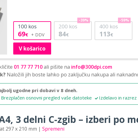
-39%
-59%
100
kos
200
kos
400
kos
69
84
113
€
€
€
V košarico
ličite
01 77 77 710
ali pišite na
info@300dpi.com
sk?
Naložili jih boste lahko po zaključku nakupa ali naknadn
ajbolj ugodne pri dobavi v 8 dneh.
Brezplačen osnovni pregled vaše datoteke
Izdelavo in razrez
4, 3 delni C-zgib – izberi po mer
mat 297 x 210 mm |
Spremeni