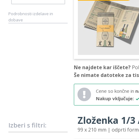
Podrobnosti izdelave in
dobave
Ne najdete kar iščete?
Pok
Še nimate datoteke za ti
Cene so končne in
n
Nakup vključuje:
Zloženka 1/3 A
Izberi s filtri:
99 x 210 mm | odprti for