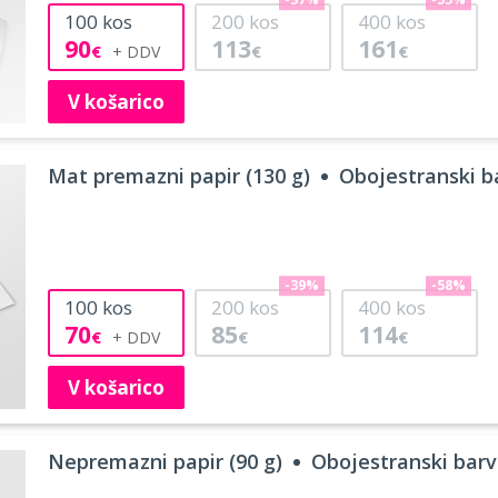
-37%
-55%
100
kos
200
kos
400
kos
90
113
161
€
€
€
V košarico
Mat premazni papir (130 g)
Obojestranski ba
-39%
-58%
100
kos
200
kos
400
kos
70
85
114
€
€
€
V košarico
Nepremazni papir (90 g)
Obojestranski barvn