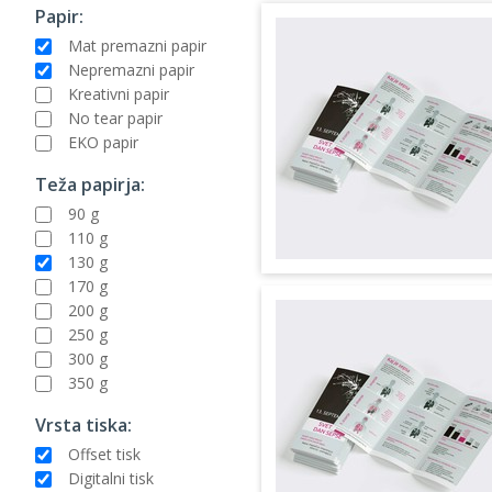
Papir:
Mat premazni papir
Nepremazni papir
Kreativni papir
No tear papir
EKO papir
Teža papirja:
90 g
110 g
130 g
170 g
200 g
250 g
300 g
350 g
Vrsta tiska:
Offset tisk
Digitalni tisk