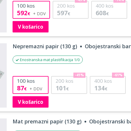
-49%
-74%
100
kos
200
kos
400
kos
592
597
608
€
€
€
V košarico
Nepremazni papir (130 g)
Obojestranski barv
Enostranska mat plastifikacija 1/0
-41%
-61%
100
kos
200
kos
400
kos
87
101
134
€
€
€
V košarico
Mat premazni papir (130 g)
Obojestranski ba