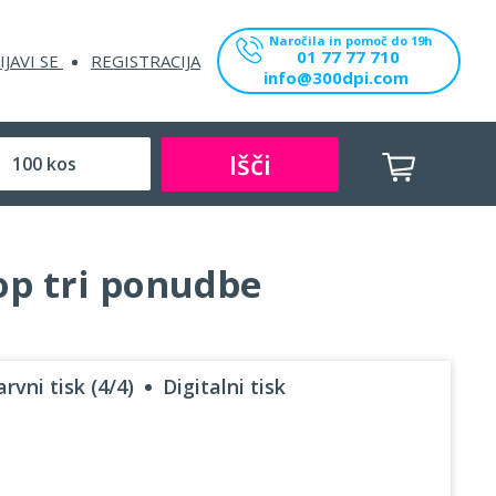
Naročila in pomoč do 19h
01 77 77 710
IJAVI SE
REGISTRACIJA
info@300dpi.com
Išči
top tri ponudbe
rvni tisk (4/4)
Digitalni tisk