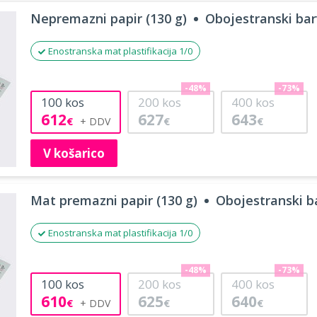
Nepremazni papir (130 g)
Obojestranski barv
Enostranska mat plastifikacija 1/0
-48%
-73%
100
kos
200
kos
400
kos
612
627
643
€
€
€
V košarico
Mat premazni papir (130 g)
Obojestranski ba
Enostranska mat plastifikacija 1/0
-48%
-73%
100
kos
200
kos
400
kos
610
625
640
€
€
€