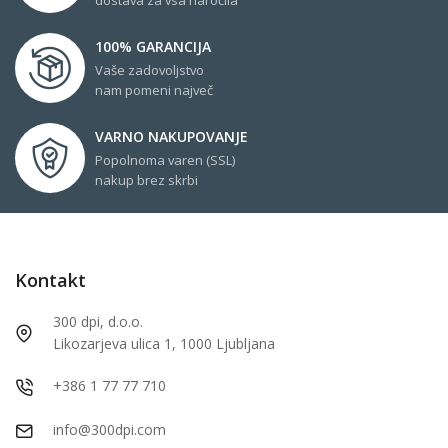
100% GARANCIJA
Vaše zadovoljstvo
nam pomeni največ
VARNO NAKUPOVANJE
Popolnoma varen (SSL)
nakup brez skrbi
Kontakt
300 dpi, d.o.o.
Likozarjeva ulica 1, 1000 Ljubljana
+386 1 77 77 710
info@300dpi.com