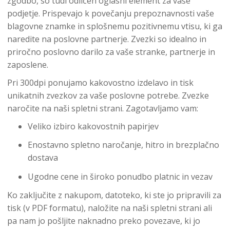
zgodbo, so tudi odličen oglasni element za vaše
podjetje. Prispevajo k povečanju prepoznavnosti vaše
blagovne znamke in splošnemu pozitivnemu vtisu, ki ga
naredite na poslovne partnerje. Zvezki so idealno in
priročno poslovno darilo za vaše stranke, partnerje in
zaposlene.
Pri 300dpi ponujamo kakovostno izdelavo in tisk
unikatnih zvezkov za vaše poslovne potrebe. Zvezke
naročite na naši spletni strani. Zagotavljamo vam:
Veliko izbiro kakovostnih papirjev
Enostavno spletno naročanje, hitro in brezplačno
dostava
Ugodne cene in široko ponudbo platnic in vezav
Ko zaključite z nakupom, datoteko, ki ste jo pripravili za
tisk (v PDF formatu), naložite na naši spletni strani ali
pa nam jo pošljite naknadno preko povezave, ki jo