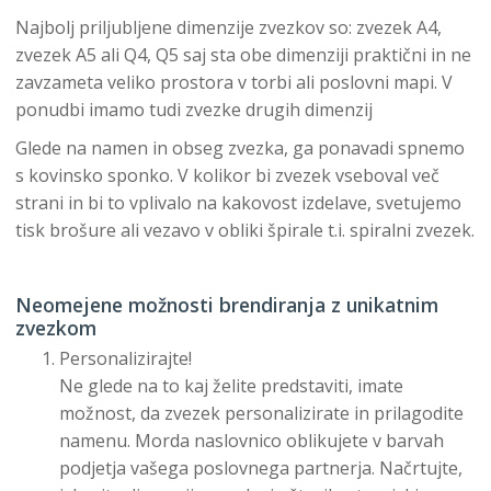
Najbolj priljubljene dimenzije zvezkov so: zvezek A4,
zvezek A5 ali Q4, Q5 saj sta obe dimenziji praktični in ne
zavzameta veliko prostora v torbi ali poslovni mapi. V
ponudbi imamo tudi zvezke drugih dimenzij
Glede na namen in obseg zvezka, ga ponavadi spnemo
s kovinsko sponko. V kolikor bi zvezek vseboval več
strani in bi to vplivalo na kakovost izdelave, svetujemo
tisk brošure ali vezavo v obliki špirale t.i. spiralni zvezek.
Neomejene možnosti brendiranja z unikatnim
zvezkom
Personalizirajte!
Ne glede na to kaj želite predstaviti, imate
možnost, da zvezek personalizirate in prilagodite
namenu. Morda naslovnico oblikujete v barvah
podjetja vašega poslovnega partnerja. Načrtujte,