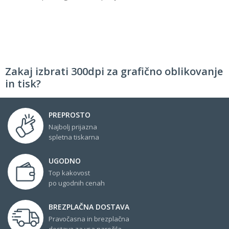
Zakaj izbrati 300dpi za grafično oblikovanje
in tisk?
PREPROSTO
Najbolj prijazna
spletna tiskarna
UGODNO
Top kakovost
po ugodnih cenah
BREZPLAČNA DOSTAVA
Pravočasna in brezplačna
dostava za vsa naročila