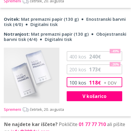
Spremeni
četrtek, 20. avgusta
Ovitek:
Mat premazni papir (130 g)
Enostranski barvni
tisk (4/0)
Digitalni tisk
Notranjost:
Mat premazni papir (130 g)
Obojestranski
barvni tisk (4/4)
Digitalni tisk
-49%
240
400
kos
€
-26%
173
200
kos
€
118
100
kos
€
V košarico
Spremeni
četrtek, 20. avgusta
Ne najdete kar iščete?
Pokličite
01 77 77 710
ali pišite