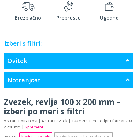
Brezplačno
Preprosto
Ugodno
Izberi s filtri:
Ovitek
Notranjost
Zvezek, revija 100 x 200 mm –
izberi po meri s filtri
8 strani notranjost | 4 strani ovitek | 100 x 200 mm | odprti format 200
x 200 mm |
Spremeni
vezava
kovinski sponki
kovinska spirala
‐
srebrna