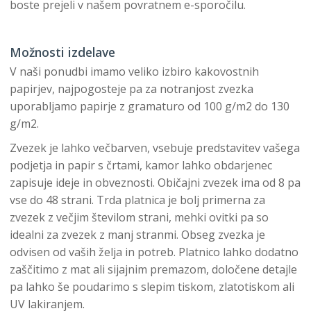
boste prejeli v našem povratnem e-sporočilu.
Možnosti izdelave
V naši ponudbi imamo veliko izbiro kakovostnih
papirjev, najpogosteje pa za notranjost zvezka
uporabljamo papirje z gramaturo od 100 g/m2 do 130
g/m2.
Zvezek je lahko večbarven, vsebuje predstavitev vašega
podjetja in papir s črtami, kamor lahko obdarjenec
zapisuje ideje in obveznosti. Običajni zvezek ima od 8 pa
vse do 48 strani. Trda platnica je bolj primerna za
zvezek z večjim številom strani, mehki ovitki pa so
idealni za zvezek z manj stranmi. Obseg zvezka je
odvisen od vaših želja in potreb. Platnico lahko dodatno
zaščitimo z mat ali sijajnim premazom, določene detajle
pa lahko še poudarimo s slepim tiskom, zlatotiskom ali
UV lakiranjem.