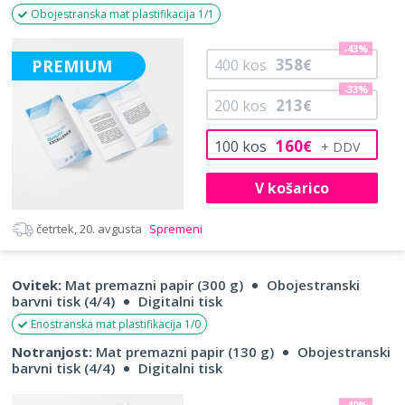
Obojestranska mat plastifikacija 1/1
-43%
358
PREMIUM
400
kos
€
-33%
213
200
kos
€
160
100
kos
€
V košarico
četrtek, 20. avgusta
Spremeni
Ovitek:
Mat premazni papir (300 g)
Obojestranski
barvni tisk (4/4)
Digitalni tisk
Enostranska mat plastifikacija 1/0
Notranjost:
Mat premazni papir (130 g)
Obojestranski
barvni tisk (4/4)
Digitalni tisk
-49%