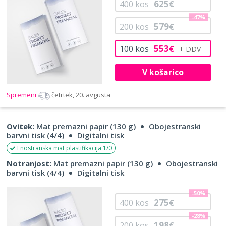
625
400
kos
€
-47%
579
200
kos
€
553
100
kos
€
V košarico
Spremeni
četrtek, 20. avgusta
Ovitek:
Mat premazni papir (130 g)
Obojestranski
barvni tisk (4/4)
Digitalni tisk
Enostranska mat plastifikacija 1/0
Notranjost:
Mat premazni papir (130 g)
Obojestranski
barvni tisk (4/4)
Digitalni tisk
-50%
275
400
kos
€
-28%
198
200
kos
€