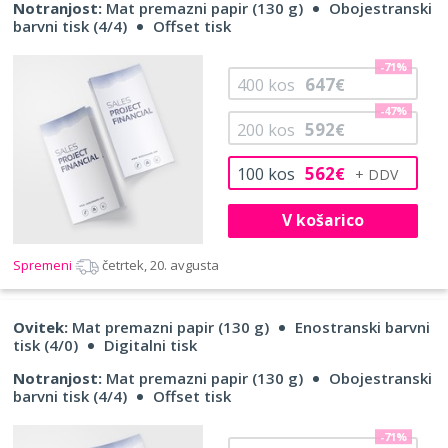
Notranjost:
Mat premazni papir (130 g)
Obojestranski
barvni tisk (4/4)
Offset tisk
-71%
647
400
kos
€
-47%
592
200
kos
€
562
100
kos
€
V košarico
Spremeni
četrtek, 20. avgusta
Ovitek:
Mat premazni papir (130 g)
Enostranski barvni
tisk (4/0)
Digitalni tisk
Notranjost:
Mat premazni papir (130 g)
Obojestranski
barvni tisk (4/4)
Offset tisk
-71%