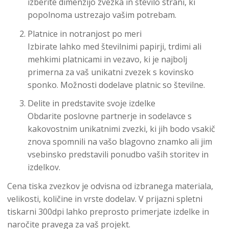
izberite dimenzijo zvezka in število strani, ki
popolnoma ustrezajo vašim potrebam.
Platnice in notranjost po meri
Izbirate lahko med številnimi papirji, trdimi ali
mehkimi platnicami in vezavo, ki je najbolj
primerna za vaš unikatni zvezek s kovinsko
sponko. Možnosti dodelave platnic so številne.
Delite in predstavite svoje izdelke
Obdarite poslovne partnerje in sodelavce s
kakovostnim unikatnimi zvezki, ki jih bodo vsakič
znova spomnili na vašo blagovno znamko ali jim
vsebinsko predstavili ponudbo vaših storitev in
izdelkov.
Cena tiska zvezkov je odvisna od izbranega materiala,
velikosti, količine in vrste dodelav. V prijazni spletni
tiskarni 300dpi lahko preprosto primerjate izdelke in
naročite pravega za vaš projekt.