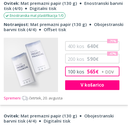
Ovitek:
Mat premazni papir (130 g)
Enostranski barvni
tisk (4/0)
Digitalni tisk
Enostranska mat plastifikacija 1/0
Notranjost:
Mat premazni papir (130 g)
Obojestranski
barvni tisk (4/4)
Offset tisk
-71%
640
400
kos
€
-47%
590
200
kos
€
565
100
kos
€
V košarico
Spremeni
četrtek, 20. avgusta
Ovitek:
Mat premazni papir (130 g)
Obojestranski
barvni tisk (4/4)
Digitalni tisk