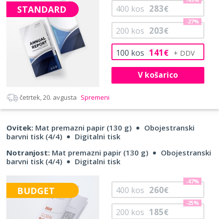
283
STANDARD
400
kos
€
-27%
203
200
kos
€
141
100
kos
€
V košarico
četrtek, 20. avgusta
Spremeni
Ovitek:
Mat premazni papir (130 g)
Obojestranski
barvni tisk (4/4)
Digitalni tisk
Notranjost:
Mat premazni papir (130 g)
Obojestranski
barvni tisk (4/4)
Digitalni tisk
-47%
260
BUDGET
400
kos
€
-25%
185
200
kos
€