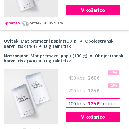
V košarico
Spremeni
četrtek, 20. avgusta
Ovitek:
Mat premazni papir (130 g)
Obojestranski
barvni tisk (4/4)
Digitalni tisk
Notranjost:
Mat premazni papir (130 g)
Obojestranski
barvni tisk (4/4)
Digitalni tisk
-47%
260
400
kos
€
-25%
185
200
kos
€
125
100
kos
€
V košarico