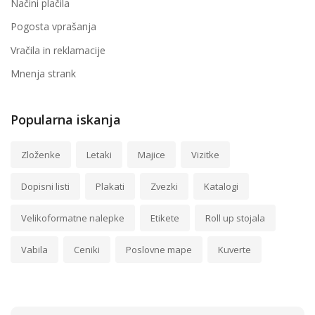
Načini plačila
Pogosta vprašanja
Vračila in reklamacije
Mnenja strank
Popularna iskanja
Zloženke
Letaki
Majice
Vizitke
Dopisni listi
Plakati
Zvezki
Katalogi
Velikoformatne nalepke
Etikete
Roll up stojala
Vabila
Ceniki
Poslovne mape
Kuverte