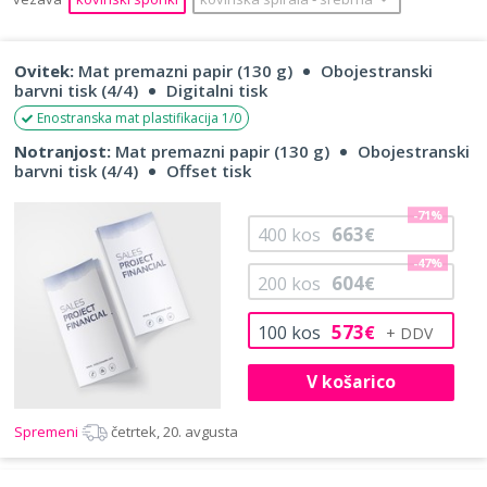
Ovitek:
Mat premazni papir (130 g)
Obojestranski
barvni tisk (4/4)
Digitalni tisk
Enostranska mat plastifikacija 1/0
Notranjost:
Mat premazni papir (130 g)
Obojestranski
barvni tisk (4/4)
Offset tisk
-71%
663
400
kos
€
-47%
604
200
kos
€
573
100
kos
€
V košarico
Spremeni
četrtek, 20. avgusta