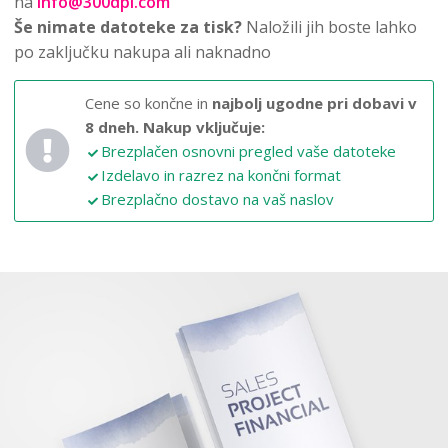
na
info@300dpi.com
Še nimate datoteke za tisk?
Naložili jih boste lahko
po zaključku nakupa ali naknadno
Cene so končne in
najbolj ugodne pri dobavi v
8 dneh.
Nakup vključuje:
Brezplačen osnovni pregled vaše datoteke
Izdelavo in razrez na končni format
Brezplačno dostavo na vaš naslov