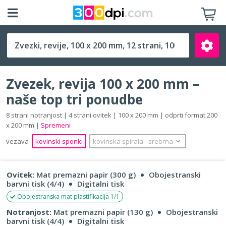
100 x 200 mm
Zvezek, revija 100 x 200 mm –
naše top tri ponudbe
8 strani notranjost | 4 strani ovitek | 100 x 200 mm | odprti format 200
x 200 mm |
Spremeni
Išči
vezava
kovinski sponki
kovinska spirala
‐
srebrna
Ovitek:
Mat premazni papir (300 g)
Obojestranski
barvni tisk (4/4)
Digitalni tisk
Obojestranska mat plastifikacija 1/1
Notranjost:
Mat premazni papir (130 g)
Obojestranski
barvni tisk (4/4)
Digitalni tisk