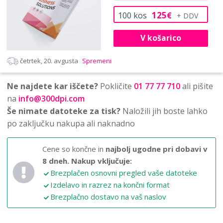
125
100
kos
€
V košarico
četrtek, 20. avgusta
Spremeni
Ne najdete kar iščete?
Pokličite
01 77 77 710
ali pišite
na
info@300dpi.com
Še nimate datoteke za tisk?
Naložili jih boste lahko
po zaključku nakupa ali naknadno
Cene so končne in
najbolj ugodne pri dobavi v
8 dneh.
Nakup vključuje:
Brezplačen osnovni pregled vaše datoteke
Izdelavo in razrez na končni format
Brezplačno dostavo na vaš naslov