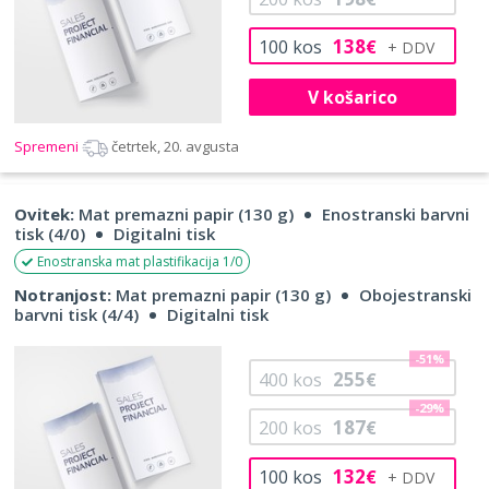
138
100
kos
€
V košarico
Spremeni
četrtek, 20. avgusta
Ovitek:
Mat premazni papir (130 g)
Enostranski barvni
tisk (4/0)
Digitalni tisk
Enostranska mat plastifikacija 1/0
Notranjost:
Mat premazni papir (130 g)
Obojestranski
barvni tisk (4/4)
Digitalni tisk
-51%
255
400
kos
€
-29%
187
200
kos
€
132
100
kos
€