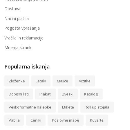
Dostava
Načini plačila
Pogosta vprašanja
Vračila in reklamacije
Mnenja strank
Popularna iskanja
Zloženke
Letaki
Majice
Vizitke
Dopisni listi
Plakati
Zvezki
Katalogi
Velikoformatne nalepke
Etikete
Roll up stojala
Vabila
Ceniki
Poslovne mape
Kuverte