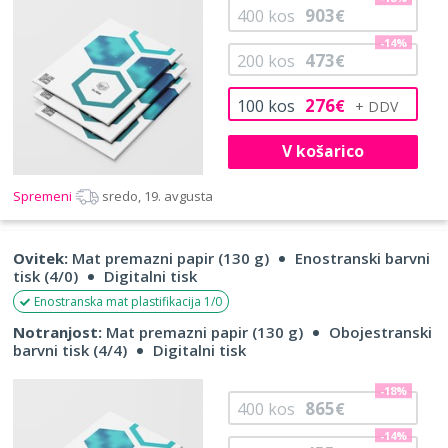
903
400
kos
€
-14%
473
200
kos
€
276
100
kos
€
V košarico
Spremeni
sredo, 19. avgusta
Ovitek:
Mat premazni papir (130 g)
Enostranski barvni
tisk (4/0)
Digitalni tisk
Enostranska mat plastifikacija 1/0
Notranjost:
Mat premazni papir (130 g)
Obojestranski
barvni tisk (4/4)
Digitalni tisk
-18%
865
400
kos
€
-14%