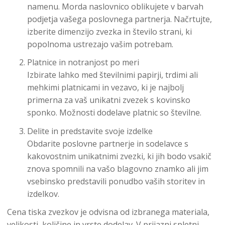
namenu. Morda naslovnico oblikujete v barvah
podjetja vašega poslovnega partnerja. Načrtujte,
izberite dimenzijo zvezka in število strani, ki
popolnoma ustrezajo vašim potrebam.
Platnice in notranjost po meri
Izbirate lahko med številnimi papirji, trdimi ali
mehkimi platnicami in vezavo, ki je najbolj
primerna za vaš unikatni zvezek s kovinsko
sponko. Možnosti dodelave platnic so številne.
Delite in predstavite svoje izdelke
Obdarite poslovne partnerje in sodelavce s
kakovostnim unikatnimi zvezki, ki jih bodo vsakič
znova spomnili na vašo blagovno znamko ali jim
vsebinsko predstavili ponudbo vaših storitev in
izdelkov.
Cena tiska zvezkov je odvisna od izbranega materiala,
velikosti, količine in vrste dodelav. V prijazni spletni