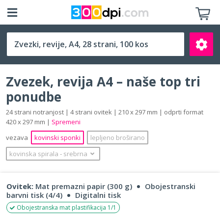
A4 (210 x 297 mm)
Zvezek, revija A4 – naše top tri
ponudbe
24 strani notranjost | 4 strani ovitek | 210 x 297 mm | odprti format
420 x 297 mm |
Spremeni
Išči
vezava
kovinski sponki
lepljeno broširano
kovinska spirala
‐
srebrna
Ovitek:
Mat premazni papir (300 g)
Obojestranski
barvni tisk (4/4)
Digitalni tisk
Obojestranska mat plastifikacija 1/1