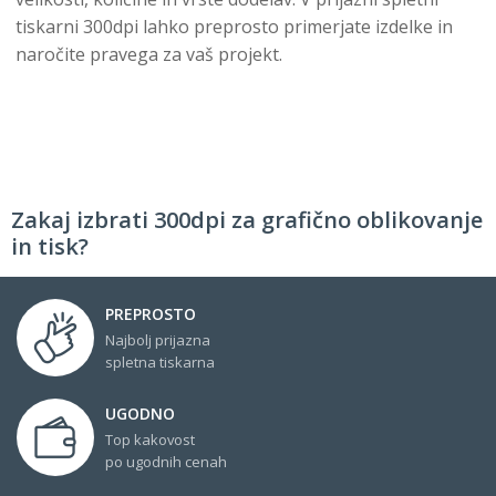
tiskarni 300dpi lahko preprosto primerjate izdelke in
naročite pravega za vaš projekt.
Zakaj izbrati 300dpi za grafično oblikovanje
in tisk?
PREPROSTO
Najbolj prijazna
spletna tiskarna
UGODNO
Top kakovost
po ugodnih cenah