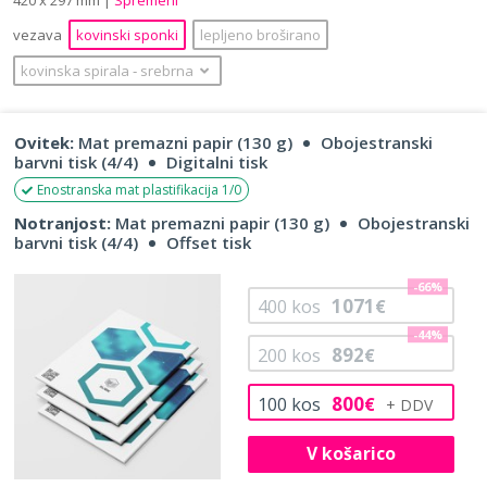
vezava
kovinski sponki
lepljeno broširano
kovinska spirala
‐
srebrna
Ovitek:
Mat premazni papir (130 g)
Obojestranski
barvni tisk (4/4)
Digitalni tisk
Enostranska mat plastifikacija 1/0
Notranjost:
Mat premazni papir (130 g)
Obojestranski
barvni tisk (4/4)
Offset tisk
-66%
1071
400
kos
€
-44%
892
200
kos
€
800
100
kos
€
V košarico