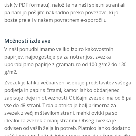
tisk (v PDF formatu), naložite na naši spletni strani ali
pa nam jo pošljite naknadno preko povezave, ki jo
boste prejeli v našem povratnem e-sporočilu.
Možnosti izdelave
V naši ponudbi imamo veliko izbiro kakovostnih
papirjev, najpogosteje pa za notranjost zvezka
uporabljamo papirje z gramaturo od 100 g/m2 do 130
g/m2.
Zvezek je lahko večbarven, vsebuje predstavitev vašega
podjetja in papir s črtami, kamor lahko obdarjenec
zapisuje ideje in obveznosti. Običajni zvezek ima od 8 pa
vse do 48 strani. Trda platnica je bolj primerna za
zvezek z večjim številom strani, mehki ovitki pa so
idealni za zvezek z manj stranmi. Obseg zvezka je
odvisen od vaših želja in potreb. Platnico lahko dodatno
zaščitimo z mat ali sijajnim premazom, določene detajle