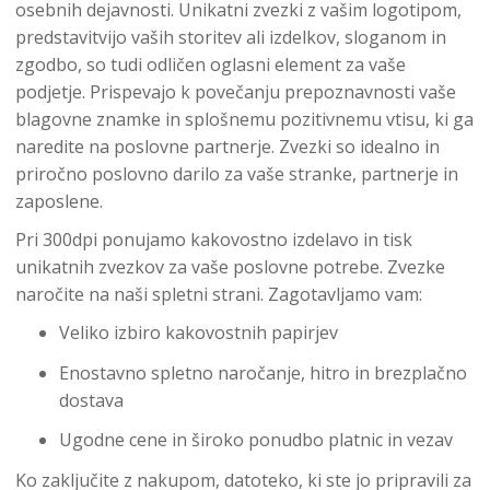
osebnih dejavnosti. Unikatni zvezki z vašim logotipom,
predstavitvijo vaših storitev ali izdelkov, sloganom in
zgodbo, so tudi odličen oglasni element za vaše
podjetje. Prispevajo k povečanju prepoznavnosti vaše
blagovne znamke in splošnemu pozitivnemu vtisu, ki ga
naredite na poslovne partnerje. Zvezki so idealno in
priročno poslovno darilo za vaše stranke, partnerje in
zaposlene.
Pri 300dpi ponujamo kakovostno izdelavo in tisk
unikatnih zvezkov za vaše poslovne potrebe. Zvezke
naročite na naši spletni strani. Zagotavljamo vam:
Veliko izbiro kakovostnih papirjev
Enostavno spletno naročanje, hitro in brezplačno
dostava
Ugodne cene in široko ponudbo platnic in vezav
Ko zaključite z nakupom, datoteko, ki ste jo pripravili za