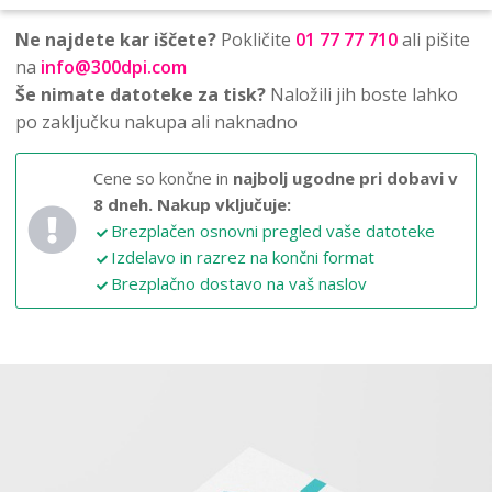
Ne najdete kar iščete?
Pokličite
01 77 77 710
ali pišite
na
info@300dpi.com
Še nimate datoteke za tisk?
Naložili jih boste lahko
po zaključku nakupa ali naknadno
Cene so končne in
najbolj ugodne pri dobavi v
8 dneh.
Nakup vključuje:
Brezplačen osnovni pregled vaše datoteke
Izdelavo in razrez na končni format
Brezplačno dostavo na vaš naslov