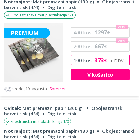
Notranjost:
Mat premazni papir (130 g)
Obojestranski
barvni tisk (4/4)
Digitalni tisk
Obojestranska mat plastifikacija 1/1
-13%
1297
PREMIUM
400
kos
€
-10%
667
200
kos
€
373
100
kos
€
V košarico
sredo, 19. avgusta
Spremeni
Ovitek:
Mat premazni papir (300 g)
Obojestranski
barvni tisk (4/4)
Digitalni tisk
Enostranska mat plastifikacija 1/0
Notranjost:
Mat premazni papir (130 g)
Obojestranski
barvni tisk (4/4)
Digitalni tisk