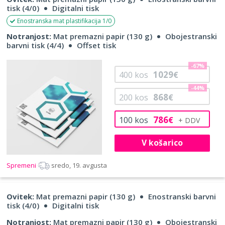
tisk (4/0)
Digitalni tisk
Enostranska mat plastifikacija 1/0
Notranjost:
Mat premazni papir (130 g)
Obojestranski
barvni tisk (4/4)
Offset tisk
-67%
1029
400
kos
€
-44%
868
200
kos
€
786
100
kos
€
V košarico
Spremeni
sredo, 19. avgusta
Ovitek:
Mat premazni papir (130 g)
Enostranski barvni
tisk (4/0)
Digitalni tisk
Notranjost:
Mat premazni papir (130 g)
Obojestranski