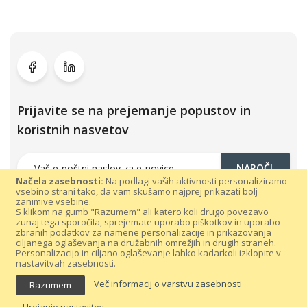
Prijavite se na prejemanje popustov in
koristnih nasvetov
NAROČI
Načela zasebnosti:
Na podlagi vaših aktivnosti personaliziramo
vsebino strani tako, da vam skušamo najprej prikazati bolj
zanimive vsebine.
S klikom na gumb "Razumem" ali katero koli drugo povezavo
zunaj tega sporočila, sprejemate uporabo piškotkov in uporabo
zbranih podatkov za namene personalizacije in prikazovanja
ciljanega oglaševanja na družabnih omrežjih in drugih straneh.
Personalizacijo in ciljano oglaševanje lahko kadarkoli izklopite v
nastavitvah zasebnosti.
Vse pravice pridržane 300dpi.com © 2021 |
Splošni pogoji poslovanja
Več informacij o varstvu zasebnosti
Razumem
|
Varovanje podatkov
Urejanje nastavitev