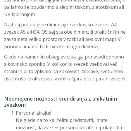
pa lahko še poudarimo s slepim tiskom, zlatotiskom ali
UV lakiranjem.
Najbolj priljubljene dimenzije zvezkov so: zvezek A4,
zvezek A5 ali Q4, Q5 saj sta obe dimenziji praktični in ne
zavzameta veliko prostora v torbi ali poslovni mapi. V
ponudbi imamo tudi zvezke drugih dimenzij
Glede na namen in obseg zvezka, ga ponavadi spnemo
s kovinsko sponko. V kolikor bi zvezek vseboval več
strani in bi to vplivalo na kakovost izdelave, svetujemo
tisk brošure ali vezavo v obliki špirale t.i. spiralni zvezek.
Neomejene možnosti brendiranja z unikatnim
zvezkom
Personalizirajte!
Ne glede na to kaj želite predstaviti, imate
možnost, da zvezek personalizirate in prilagodite