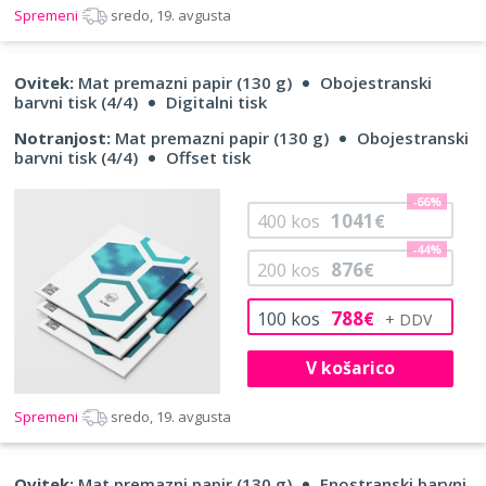
Spremeni
sredo, 19. avgusta
Ovitek:
Mat premazni papir (130 g)
Obojestranski
barvni tisk (4/4)
Digitalni tisk
Notranjost:
Mat premazni papir (130 g)
Obojestranski
barvni tisk (4/4)
Offset tisk
-66%
1041
400
kos
€
-44%
876
200
kos
€
788
100
kos
€
V košarico
Spremeni
sredo, 19. avgusta
Ovitek:
Mat premazni papir (130 g)
Enostranski barvni