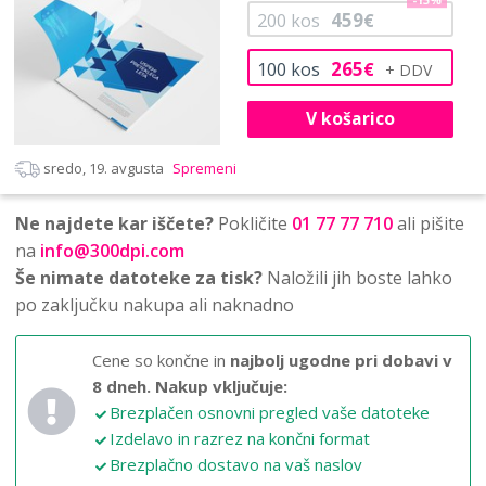
-13%
459
200
kos
€
265
100
kos
€
V košarico
sredo, 19. avgusta
Spremeni
Ne najdete kar iščete?
Pokličite
01 77 77 710
ali pišite
na
info@300dpi.com
Še nimate datoteke za tisk?
Naložili jih boste lahko
po zaključku nakupa ali naknadno
Cene so končne in
najbolj ugodne pri dobavi v
8 dneh.
Nakup vključuje:
Brezplačen osnovni pregled vaše datoteke
Izdelavo in razrez na končni format
Brezplačno dostavo na vaš naslov