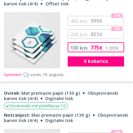
barvni tisk (4/4)
Offset tisk
-67%
999
400
kos
€
-44%
853
200
kos
€
775
100
kos
€
V košarico
Spremeni
sredo, 19. avgusta
Ovitek:
Mat premazni papir (130 g)
Obojestranski
barvni tisk (4/4)
Digitalni tisk
Enostranska mat plastifikacija 1/0
Notranjost:
Mat premazni papir (130 g)
Obojestranski
barvni tisk (4/4)
Digitalni tisk
-18%