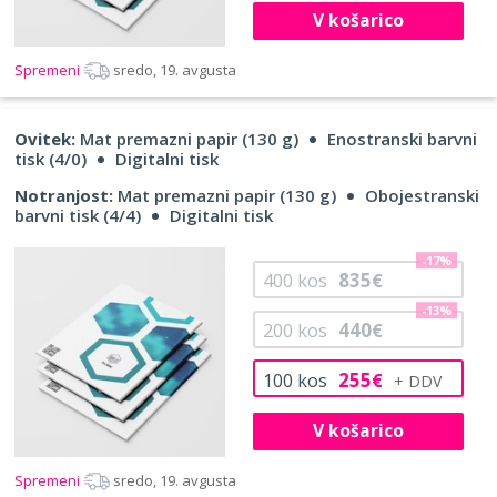
V košarico
Spremeni
sredo, 19. avgusta
Ovitek:
Mat premazni papir (130 g)
Enostranski barvni
tisk (4/0)
Digitalni tisk
Notranjost:
Mat premazni papir (130 g)
Obojestranski
barvni tisk (4/4)
Digitalni tisk
-17%
835
400
kos
€
-13%
440
200
kos
€
255
100
kos
€
V košarico
Spremeni
sredo, 19. avgusta