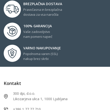
BREZPLAČNA DOSTAVA
Pravočasna in brezplačna
dostava za vsa naročila
100% GARANCIJA
Vaše zadovoljstvo
nam pomeni največ
VARNO NAKUPOVANJE
Popolnoma varen (SSL)
nakup brez skrbi
Kontakt
300 dpi, d.o.o.
Likozarjeva ulica 1, 1000 Ljubljana
+386 1 77 77 710