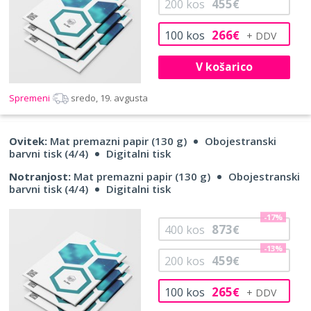
455
200
kos
€
266
100
kos
€
V košarico
Spremeni
sredo, 19. avgusta
Ovitek:
Mat premazni papir (130 g)
Obojestranski
barvni tisk (4/4)
Digitalni tisk
Notranjost:
Mat premazni papir (130 g)
Obojestranski
barvni tisk (4/4)
Digitalni tisk
-17%
873
400
kos
€
-13%
459
200
kos
€
265
100
kos
€