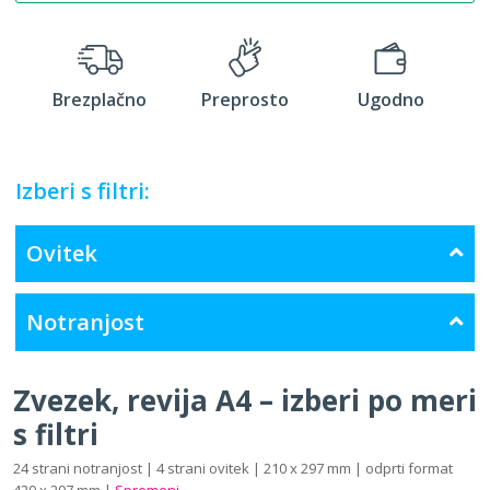
Brezplačno
Preprosto
Ugodno
Izberi s filtri:
Ovitek
Notranjost
Zvezek, revija A4 – izberi po meri
s filtri
24 strani notranjost | 4 strani ovitek | 210 x 297 mm | odprti format
420 x 297 mm |
Spremeni