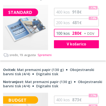
-17%
918
STANDARD
400
kos
€
-14%
481
200
kos
€
280
100
kos
€
V košarico
sredo, 19. avgusta
Spremeni
Ovitek:
Mat premazni papir (130 g)
Obojestranski
barvni tisk (4/4)
Digitalni tisk
Notranjost:
Mat premazni papir (130 g)
Obojestranski
barvni tisk (4/4)
Digitalni tisk
-17%
873
BUDGET
400
kos
€