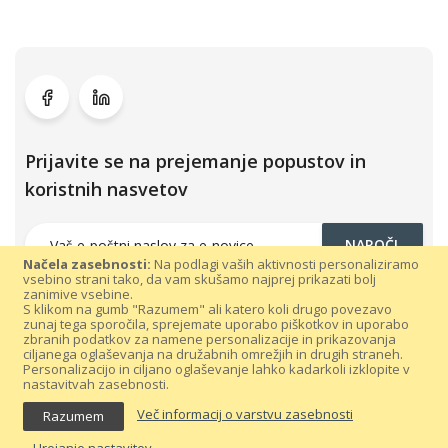
Prijavite se na prejemanje popustov in
koristnih nasvetov
NAROČI
Načela zasebnosti:
Na podlagi vaših aktivnosti personaliziramo
vsebino strani tako, da vam skušamo najprej prikazati bolj
zanimive vsebine.
S klikom na gumb "Razumem" ali katero koli drugo povezavo
zunaj tega sporočila, sprejemate uporabo piškotkov in uporabo
zbranih podatkov za namene personalizacije in prikazovanja
ciljanega oglaševanja na družabnih omrežjih in drugih straneh.
Personalizacijo in ciljano oglaševanje lahko kadarkoli izklopite v
nastavitvah zasebnosti.
Vse pravice pridržane 300dpi.com © 2021 |
Splošni pogoji poslovanja
Več informacij o varstvu zasebnosti
Razumem
|
Varovanje podatkov
Urejanje nastavitev