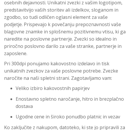
osebnih dejavnosti. Unikatni zvezki z vašim logotipom,
predstavitvijo vaših storitev ali izdelkov, sloganom in
zgodbo, so tudi odličen oglasni element za vaše
podjetje. Prispevajo k povečanju prepoznavnosti vaše
blagovne znamke in splošnemu pozitivnemu vtisu, ki ga
naredite na poslovne partnerje. Zvezki so idealno in
priročno poslovno darilo za vaše stranke, partnerje in
zaposlene.
Pri 300dpi ponujamo kakovostno izdelavo in tisk
unikatnih zvezkov za vaše poslovne potrebe. Zvezke
naročite na naši spletni strani. Zagotavljamo vam:
Veliko izbiro kakovostnih papirjev
Enostavno spletno naročanje, hitro in brezplačno
dostava
Ugodne cene in široko ponudbo platnic in vezav
Ko zaključite z nakupom, datoteko, ki ste jo pripravili za