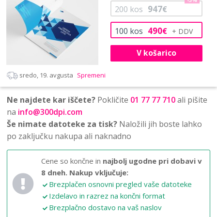
-3%
947
200
kos
€
490
100
kos
€
V košarico
sredo, 19. avgusta
Spremeni
Ne najdete kar iščete?
Pokličite
01 77 77 710
ali pišite
na
info@300dpi.com
Še nimate datoteke za tisk?
Naložili jih boste lahko
po zaključku nakupa ali naknadno
Cene so končne in
najbolj ugodne pri dobavi v
8 dneh.
Nakup vključuje:
Brezplačen osnovni pregled vaše datoteke
Izdelavo in razrez na končni format
Brezplačno dostavo na vaš naslov