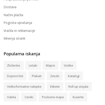
Dostava
Načini plačila
Pogosta vprašanja
Vračila in reklamacije
Mnenja strank
Popularna iskanja
Zloženke
Letaki
Majice
Vizitke
Dopisni listi
Plakati
Zvezki
Katalogi
Velikoformatne nalepke
Etikete
Roll up stojala
Vabila
Ceniki
Poslovne mape
Kuverte