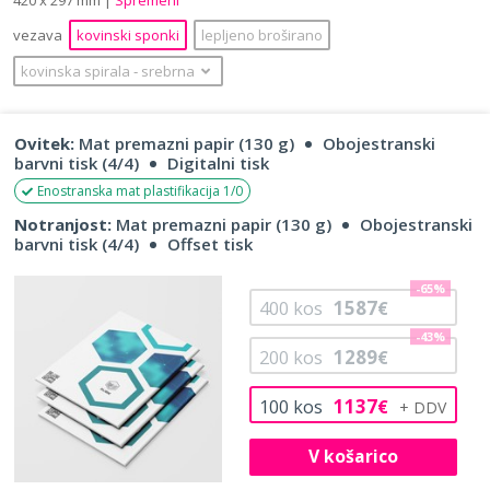
vezava
kovinski sponki
lepljeno broširano
kovinska spirala
‐
srebrna
Ovitek:
Mat premazni papir (130 g)
Obojestranski
barvni tisk (4/4)
Digitalni tisk
Enostranska mat plastifikacija 1/0
Notranjost:
Mat premazni papir (130 g)
Obojestranski
barvni tisk (4/4)
Offset tisk
-65%
1587
400
kos
€
-43%
1289
200
kos
€
1137
100
kos
€
V košarico