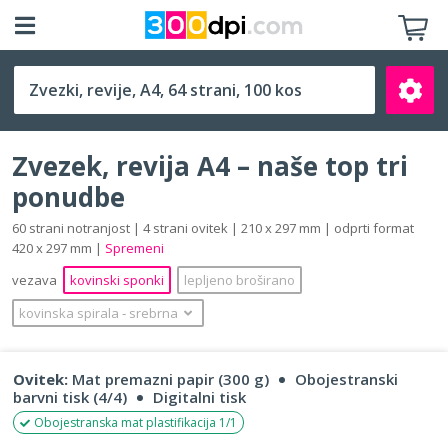
A4 (210 x 297 mm)
Zvezek, revija A4 – naše top tri
ponudbe
60 strani notranjost | 4 strani ovitek | 210 x 297 mm | odprti format
420 x 297 mm |
Spremeni
Išči
vezava
kovinski sponki
lepljeno broširano
kovinska spirala
‐
srebrna
Ovitek:
Mat premazni papir (300 g)
Obojestranski
barvni tisk (4/4)
Digitalni tisk
Obojestranska mat plastifikacija 1/1