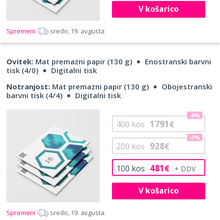
V košarico
Spremeni
sredo, 19. avgusta
Ovitek:
Mat premazni papir (130 g)
Enostranski barvni
tisk (4/0)
Digitalni tisk
Notranjost:
Mat premazni papir (130 g)
Obojestranski
barvni tisk (4/4)
Digitalni tisk
-6%
1791
400
kos
€
-3%
928
200
kos
€
481
100
kos
€
V košarico
Spremeni
sredo, 19. avgusta