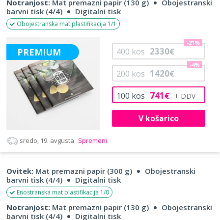
Notranjost:
Mat premazni papir (130 g)
Obojestranski
barvni tisk (4/4)
Digitalni tisk
Obojestranska mat plastifikacija 1/1
-21%
2330
PREMIUM
400
kos
€
-4%
1420
200
kos
€
741
100
kos
€
V košarico
sredo, 19. avgusta
Spremeni
Ovitek:
Mat premazni papir (300 g)
Obojestranski
barvni tisk (4/4)
Digitalni tisk
Enostranska mat plastifikacija 1/0
Notranjost:
Mat premazni papir (130 g)
Obojestranski
barvni tisk (4/4)
Digitalni tisk