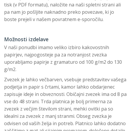
tisk (v PDF formatu), naložite na naši spletni strani ali
pa nam jo pošljite naknadno preko povezave, ki jo
boste prejeli v našem povratnem e-sporočilu.
Možnosti izdelave
V naši ponudbi imamo veliko izbiro kakovostnih
papirjev, najpogosteje pa za notranjost zvezka
uporabljamo papirje z gramaturo od 100 g/m2 do 130
g/m2.
Zvezek je lahko večbarven, vsebuje predstavitev vašega
podjetja in papir s črtami, kamor lahko obdarjenec
zapisuje ideje in obveznosti. Običajni zvezek ima od 8 pa
vse do 48 strani. Trda platnica je bolj primerna za
zvezek z večjim številom strani, mehki ovitki pa so
idealni za zvezek z manj stranmi. Obseg zvezka je
odvisen od vaših želja in potreb. Platnico lahko dodatno
zaščitimo z mat ali sijajnim premazom, določene detajle