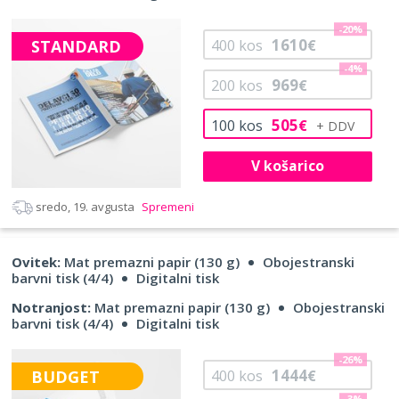
-20%
1610
STANDARD
400
kos
€
-4%
969
200
kos
€
505
100
kos
€
V košarico
sredo, 19. avgusta
Spremeni
Ovitek:
Mat premazni papir (130 g)
Obojestranski
barvni tisk (4/4)
Digitalni tisk
Notranjost:
Mat premazni papir (130 g)
Obojestranski
barvni tisk (4/4)
Digitalni tisk
-26%
1444
BUDGET
400
kos
€