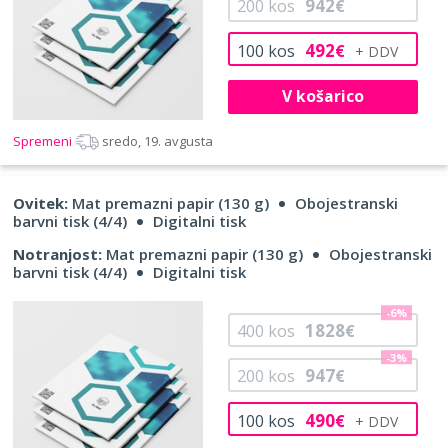
942
200
kos
€
492
100
kos
€
V košarico
Spremeni
sredo, 19. avgusta
Ovitek:
Mat premazni papir (130 g)
Obojestranski
barvni tisk (4/4)
Digitalni tisk
Notranjost:
Mat premazni papir (130 g)
Obojestranski
barvni tisk (4/4)
Digitalni tisk
-6%
1828
400
kos
€
-3%
947
200
kos
€
490
100
kos
€