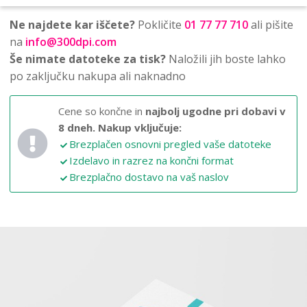
Ne najdete kar iščete?
Pokličite
01 77 77 710
ali pišite
na
info@300dpi.com
Še nimate datoteke za tisk?
Naložili jih boste lahko
po zaključku nakupa ali naknadno
Cene so končne in
najbolj ugodne pri dobavi v
8 dneh.
Nakup vključuje:
Brezplačen osnovni pregled vaše datoteke
Izdelavo in razrez na končni format
Brezplačno dostavo na vaš naslov