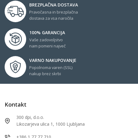
BREZPLAČNA DOSTAVA
Pravočasna in brezplačna
dostava za vsa naročila
100% GARANCIJA
Vaše zadovoljstvo
nam pomeni največ
VARNO NAKUPOVANJE
Popolnoma varen (SSL)
nakup brez skrbi
Kontakt
300 dpi, d.o.o.
Likozarjeva ulica 1, 1000 Ljubljana
+386 1 77 77 710