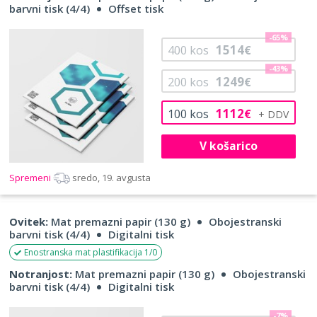
barvni tisk (4/4)
Offset tisk
-65%
1514
400
kos
€
-43%
1249
200
kos
€
1112
100
kos
€
V košarico
Spremeni
sredo, 19. avgusta
Ovitek:
Mat premazni papir (130 g)
Obojestranski
barvni tisk (4/4)
Digitalni tisk
Enostranska mat plastifikacija 1/0
Notranjost:
Mat premazni papir (130 g)
Obojestranski
barvni tisk (4/4)
Digitalni tisk
-7%