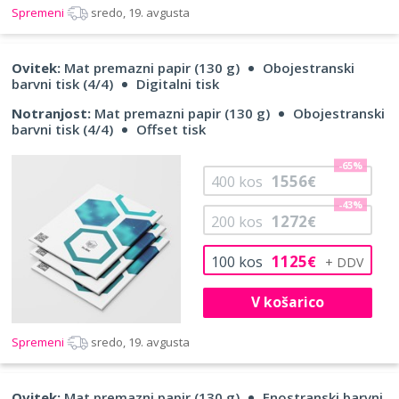
Spremeni
sredo, 19. avgusta
Ovitek:
Mat premazni papir (130 g)
Obojestranski
barvni tisk (4/4)
Digitalni tisk
Notranjost:
Mat premazni papir (130 g)
Obojestranski
barvni tisk (4/4)
Offset tisk
-65%
1556
400
kos
€
-43%
1272
200
kos
€
1125
100
kos
€
V košarico
Spremeni
sredo, 19. avgusta
Ovitek:
Mat premazni papir (130 g)
Enostranski barvni