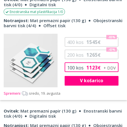
tisk (4/0)
Digitalni tisk
Enostranska mat plastifikacija 1/0
Notranjost:
Mat premazni papir (130 g)
Obojestranski
barvni tisk (4/4)
Offset tisk
-65%
1545
400
kos
€
-43%
1265
200
kos
€
1123
100
kos
€
V košarico
Spremeni
sredo, 19. avgusta
Ovitek:
Mat premazni papir (130 g)
Enostranski barvni
tisk (4/0)
Digitalni tisk
Notranjost:
Mat premazni papir (130 g)
Obojestranski