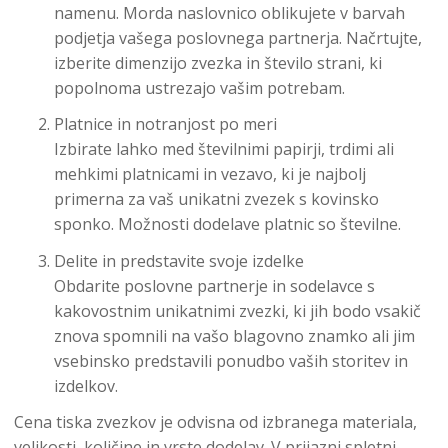
namenu. Morda naslovnico oblikujete v barvah
podjetja vašega poslovnega partnerja. Načrtujte,
izberite dimenzijo zvezka in število strani, ki
popolnoma ustrezajo vašim potrebam.
Platnice in notranjost po meri
Izbirate lahko med številnimi papirji, trdimi ali
mehkimi platnicami in vezavo, ki je najbolj
primerna za vaš unikatni zvezek s kovinsko
sponko. Možnosti dodelave platnic so številne.
Delite in predstavite svoje izdelke
Obdarite poslovne partnerje in sodelavce s
kakovostnim unikatnimi zvezki, ki jih bodo vsakič
znova spomnili na vašo blagovno znamko ali jim
vsebinsko predstavili ponudbo vaših storitev in
izdelkov.
Cena tiska zvezkov je odvisna od izbranega materiala,
velikosti, količine in vrste dodelav. V prijazni spletni