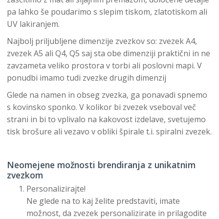
pa lahko še poudarimo s slepim tiskom, zlatotiskom ali
UV lakiranjem.
Najbolj priljubljene dimenzije zvezkov so: zvezek A4,
zvezek A5 ali Q4, Q5 saj sta obe dimenziji praktični in ne
zavzameta veliko prostora v torbi ali poslovni mapi. V
ponudbi imamo tudi zvezke drugih dimenzij
Glede na namen in obseg zvezka, ga ponavadi spnemo
s kovinsko sponko. V kolikor bi zvezek vseboval več
strani in bi to vplivalo na kakovost izdelave, svetujemo
tisk brošure ali vezavo v obliki špirale t.i. spiralni zvezek.
Neomejene možnosti brendiranja z unikatnim
zvezkom
Personalizirajte!
Ne glede na to kaj želite predstaviti, imate
možnost, da zvezek personalizirate in prilagodite