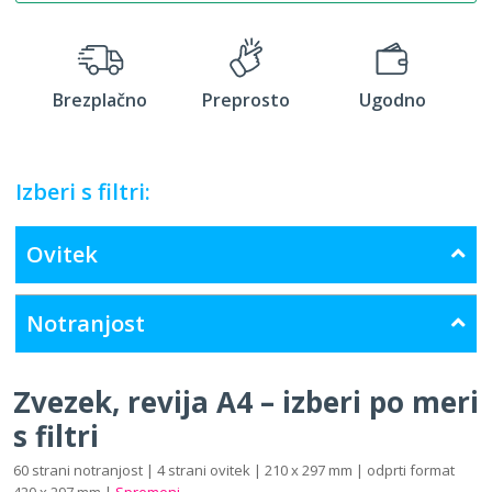
Brezplačno
Preprosto
Ugodno
Izberi s filtri:
Ovitek
Notranjost
Zvezek, revija A4 – izberi po meri
s filtri
60 strani notranjost | 4 strani ovitek | 210 x 297 mm | odprti format
420 x 297 mm |
Spremeni