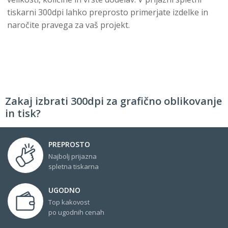
tiskarni 300dpi lahko preprosto primerjate izdelke in
naročite pravega za vaš projekt.
Zakaj izbrati 300dpi za grafično oblikovanje
in tisk?
PREPROSTO
Najbolj prijazna
spletna tiskarna
UGODNO
Top kakovost
po ugodnih cenah