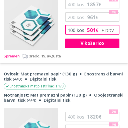
1857
400
kos
€
-4%
961
200
kos
€
501
100
kos
€
V košarico
Spremeni
sredo, 19. avgusta
Ovitek:
Mat premazni papir (130 g)
Enostranski barvni
tisk (4/0)
Digitalni tisk
Enostranska mat plastifikacija 1/0
Notranjost:
Mat premazni papir (130 g)
Obojestranski
barvni tisk (4/4)
Digitalni tisk
-7%
1820
400
kos
€
-4%