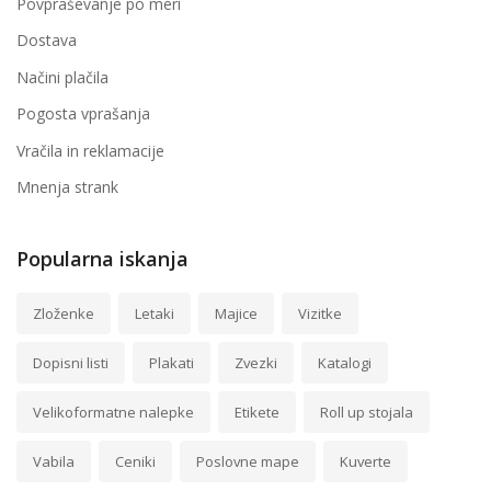
Povpraševanje po meri
Dostava
Načini plačila
Pogosta vprašanja
Vračila in reklamacije
Mnenja strank
Popularna iskanja
Zloženke
Letaki
Majice
Vizitke
Dopisni listi
Plakati
Zvezki
Katalogi
Velikoformatne nalepke
Etikete
Roll up stojala
Vabila
Ceniki
Poslovne mape
Kuverte