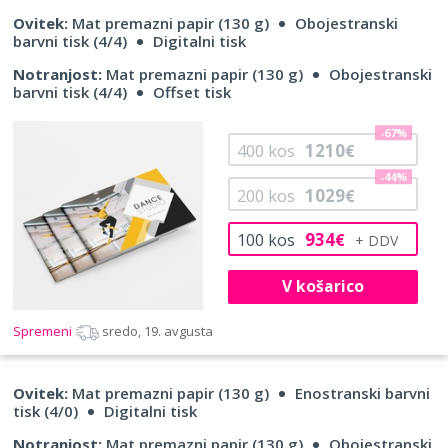
Ovitek:
Mat premazni papir (130 g)
Obojestranski
barvni tisk (4/4)
Digitalni tisk
Notranjost:
Mat premazni papir (130 g)
Obojestranski
barvni tisk (4/4)
Offset tisk
-67%
1210
400
kos
€
-44%
1029
200
kos
€
934
100
kos
€
V košarico
Spremeni
sredo, 19. avgusta
Ovitek:
Mat premazni papir (130 g)
Enostranski barvni
tisk (4/0)
Digitalni tisk
Notranjost:
Mat premazni papir (130 g)
Obojestranski