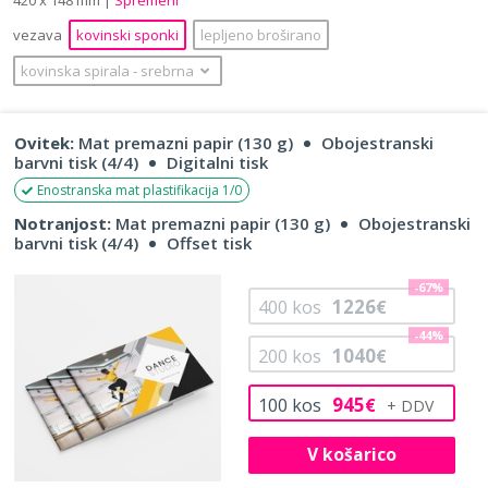
vezava
kovinski sponki
lepljeno broširano
kovinska spirala
‐
srebrna
Ovitek:
Mat premazni papir (130 g)
Obojestranski
barvni tisk (4/4)
Digitalni tisk
Enostranska mat plastifikacija 1/0
Notranjost:
Mat premazni papir (130 g)
Obojestranski
barvni tisk (4/4)
Offset tisk
-67%
1226
400
kos
€
-44%
1040
200
kos
€
945
100
kos
€
V košarico