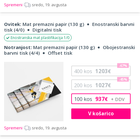
Spremeni
sredo, 19. avgusta
Ovitek:
Mat premazni papir (130 g)
Enostranski barvni
tisk (4/0)
Digitalni tisk
Enostranska mat plastifikacija 1/0
Notranjost:
Mat premazni papir (130 g)
Obojestranski
barvni tisk (4/4)
Offset tisk
-67%
1203
400
kos
€
-45%
1027
200
kos
€
937
100
kos
€
V košarico
Spremeni
sredo, 19. avgusta