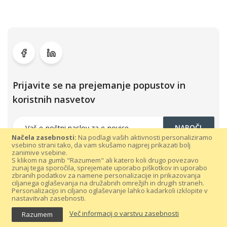
Prijavite se na prejemanje popustov in
koristnih nasvetov
NAROČI
Načela zasebnosti:
Na podlagi vaših aktivnosti personaliziramo
vsebino strani tako, da vam skušamo najprej prikazati bolj
zanimive vsebine.
S klikom na gumb "Razumem" ali katero koli drugo povezavo
zunaj tega sporočila, sprejemate uporabo piškotkov in uporabo
zbranih podatkov za namene personalizacije in prikazovanja
ciljanega oglaševanja na družabnih omrežjih in drugih straneh.
Personalizacijo in ciljano oglaševanje lahko kadarkoli izklopite v
nastavitvah zasebnosti.
Vse pravice pridržane 300dpi.com © 2021 |
Splošni pogoji poslovanja
Več informacij o varstvu zasebnosti
Razumem
|
Varovanje podatkov