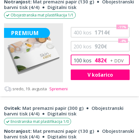
Notranjost:
Mat premazni papir (130 g)
Obojestranski
barvni tisk (4/4)
Digitalni tisk
Obojestranska mat plastifikacija 1/1
-11%
1714
PREMIUM
400
kos
€
-4%
920
200
kos
€
482
100
kos
€
V košarico
sredo, 19. avgusta
Spremeni
Ovitek:
Mat premazni papir (300 g)
Obojestranski
barvni tisk (4/4)
Digitalni tisk
Enostranska mat plastifikacija 1/0
Notranjost:
Mat premazni papir (130 g)
Obojestranski
barvni tisk (4/4)
Digitalni tisk