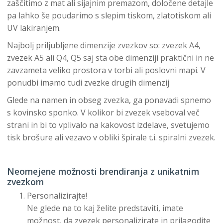
zaščitimo z mat ali sijajnim premazom, določene detajle
pa lahko še poudarimo s slepim tiskom, zlatotiskom ali
UV lakiranjem.
Najbolj priljubljene dimenzije zvezkov so: zvezek A4,
zvezek A5 ali Q4, Q5 saj sta obe dimenziji praktični in ne
zavzameta veliko prostora v torbi ali poslovni mapi. V
ponudbi imamo tudi zvezke drugih dimenzij
Glede na namen in obseg zvezka, ga ponavadi spnemo
s kovinsko sponko. V kolikor bi zvezek vseboval več
strani in bi to vplivalo na kakovost izdelave, svetujemo
tisk brošure ali vezavo v obliki špirale t.i. spiralni zvezek.
Neomejene možnosti brendiranja z unikatnim
zvezkom
Personalizirajte!
Ne glede na to kaj želite predstaviti, imate
možnost, da zvezek personalizirate in prilagodite