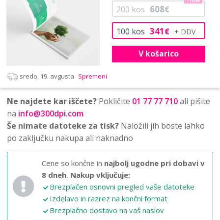
-10%
608
200
kos
€
341
100
kos
€
V košarico
sredo, 19. avgusta
Spremeni
Ne najdete kar iščete?
Pokličite
01 77 77 710
ali pišite
na
info@300dpi.com
Še nimate datoteke za tisk?
Naložili jih boste lahko
po zaključku nakupa ali naknadno
Cene so končne in
najbolj ugodne pri dobavi v
8 dneh.
Nakup vključuje:
Brezplačen osnovni pregled vaše datoteke
Izdelavo in razrez na končni format
Brezplačno dostavo na vaš naslov