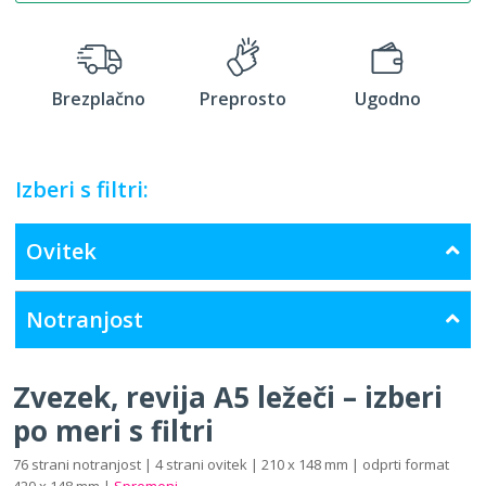
Brezplačno
Preprosto
Ugodno
Izberi s filtri:
Ovitek
Notranjost
Zvezek, revija A5 ležeči – izberi
po meri s filtri
76 strani notranjost | 4 strani ovitek | 210 x 148 mm | odprti format
420 x 148 mm |
Spremeni