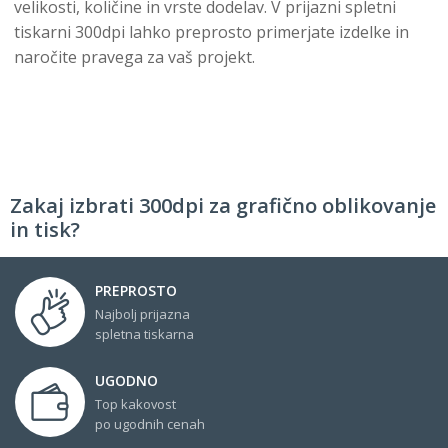
velikosti, količine in vrste dodelav. V prijazni spletni
tiskarni 300dpi lahko preprosto primerjate izdelke in
naročite pravega za vaš projekt.
Zakaj izbrati 300dpi za grafično oblikovanje
in tisk?
PREPROSTO
Najbolj prijazna
spletna tiskarna
UGODNO
Top kakovost
po ugodnih cenah