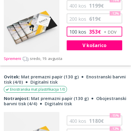
-14%
1199
400
kos
€
-12%
619
200
kos
€
353
100
kos
€
V košarico
Spremeni
sredo, 19. avgusta
Ovitek:
Mat premazni papir (130 g)
Enostranski barvni
tisk (4/0)
Digitalni tisk
Enostranska mat plastifikacija 1/0
Notranjost:
Mat premazni papir (130 g)
Obojestranski
barvni tisk (4/4)
Digitalni tisk
-15%
1180
400
kos
€
-12%