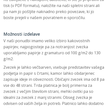
tisk (v PDF formatu), naložite na naši spletni strani ali
pa nam jo pošljite naknadno preko povezave, ki jo
boste prejeli v našem povratnem e-sporočilu.
Možnosti izdelave
V naši ponudbi imamo veliko izbiro kakovostnih
papirjev, najpogosteje pa za notranjost zvezka
uporabljamo papirje z gramaturo od 100 g/m2 do 130
g/m2.
Zvezek je lahko večbarven, vsebuje predstavitev vašega
podjetja in papir s črtami, kamor lahko obdarjenec
zapisuje ideje in obveznosti. Običajni zvezek ima od 8 pa
vse do 48 strani. Trda platnica je bolj primerna za
zvezek z večjim številom strani, mehki ovitki pa so
idealni za zvezek z manj stranmi. Obseg zvezka je
odvisen od vaših želja in potreb. Platnico lahko dodatno