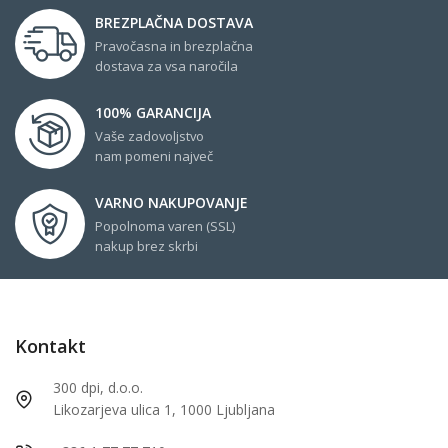
BREZPLAČNA DOSTAVA
Pravočasna in brezplačna
dostava za vsa naročila
100% GARANCIJA
Vaše zadovoljstvo
nam pomeni največ
VARNO NAKUPOVANJE
Popolnoma varen (SSL)
nakup brez skrbi
Kontakt
300 dpi, d.o.o.
Likozarjeva ulica 1, 1000 Ljubljana