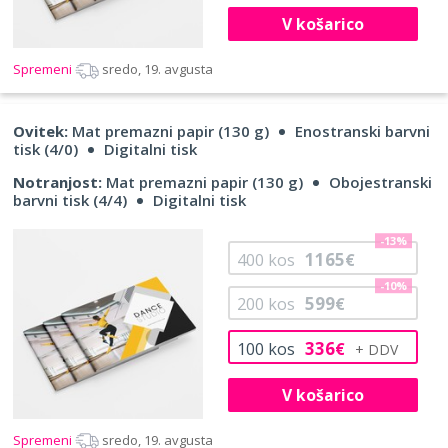
V košarico
Spremeni
sredo, 19. avgusta
Ovitek:
Mat premazni papir (130 g)
Enostranski barvni
tisk (4/0)
Digitalni tisk
Notranjost:
Mat premazni papir (130 g)
Obojestranski
barvni tisk (4/4)
Digitalni tisk
-13%
1165
400
kos
€
-10%
599
200
kos
€
336
100
kos
€
V košarico
Spremeni
sredo, 19. avgusta