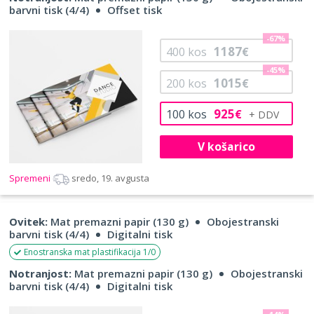
barvni tisk (4/4)
Offset tisk
-67%
1187
400
kos
€
-45%
1015
200
kos
€
925
100
kos
€
V košarico
Spremeni
sredo, 19. avgusta
Ovitek:
Mat premazni papir (130 g)
Obojestranski
barvni tisk (4/4)
Digitalni tisk
Enostranska mat plastifikacija 1/0
Notranjost:
Mat premazni papir (130 g)
Obojestranski
barvni tisk (4/4)
Digitalni tisk