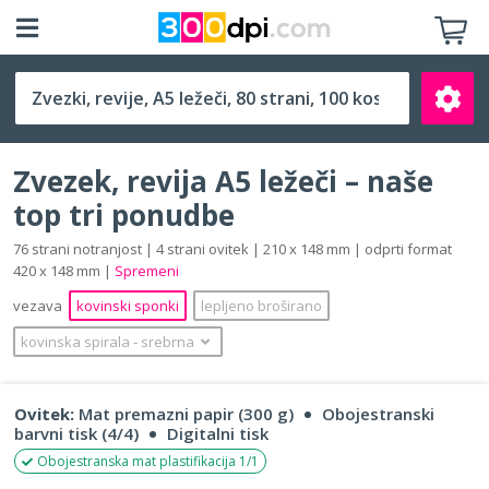
A5 ležeči (210 x 148 mm)
Zvezek, revija A5 ležeči – naše
top tri ponudbe
76 strani notranjost | 4 strani ovitek | 210 x 148 mm | odprti format
420 x 148 mm |
Spremeni
Išči
vezava
kovinski sponki
lepljeno broširano
kovinska spirala
‐
srebrna
Ovitek:
Mat premazni papir (300 g)
Obojestranski
barvni tisk (4/4)
Digitalni tisk
Obojestranska mat plastifikacija 1/1