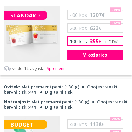
-14%
1207
STANDARD
400
kos
€
-12%
623
200
kos
€
355
100
kos
€
V košarico
sredo, 19. avgusta
Spremeni
Ovitek:
Mat premazni papir (130 g)
Obojestranski
barvni tisk (4/4)
Digitalni tisk
Notranjost:
Mat premazni papir (130 g)
Obojestranski
barvni tisk (4/4)
Digitalni tisk
-16%
1138
BUDGET
400
kos
€