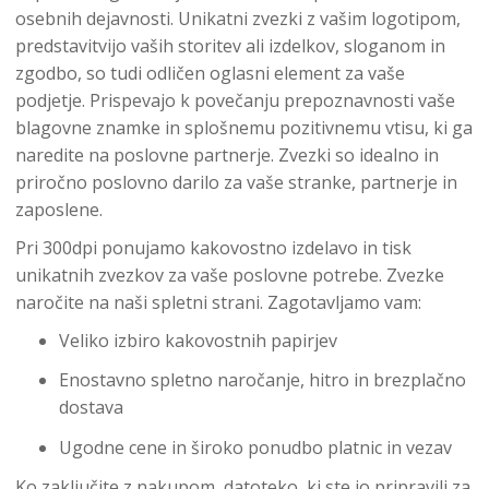
osebnih dejavnosti. Unikatni zvezki z vašim logotipom,
predstavitvijo vaših storitev ali izdelkov, sloganom in
zgodbo, so tudi odličen oglasni element za vaše
podjetje. Prispevajo k povečanju prepoznavnosti vaše
blagovne znamke in splošnemu pozitivnemu vtisu, ki ga
naredite na poslovne partnerje. Zvezki so idealno in
priročno poslovno darilo za vaše stranke, partnerje in
zaposlene.
Pri 300dpi ponujamo kakovostno izdelavo in tisk
unikatnih zvezkov za vaše poslovne potrebe. Zvezke
naročite na naši spletni strani. Zagotavljamo vam:
Veliko izbiro kakovostnih papirjev
Enostavno spletno naročanje, hitro in brezplačno
dostava
Ugodne cene in široko ponudbo platnic in vezav
Ko zaključite z nakupom, datoteko, ki ste jo pripravili za