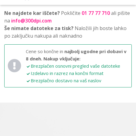
Ne najdete kar iščete?
Pokličite
01 77 77 710
ali pišite
na
info@300dpi.com
Še nimate datoteke za tisk?
Naložili jih boste lahko
po zaključku nakupa ali naknadno
Cene so končne in
najbolj ugodne pri dobavi v
8 dneh.
Nakup vključuje:
Brezplačen osnovni pregled vaše datoteke
Izdelavo in razrez na končni format
Brezplačno dostavo na vaš naslov