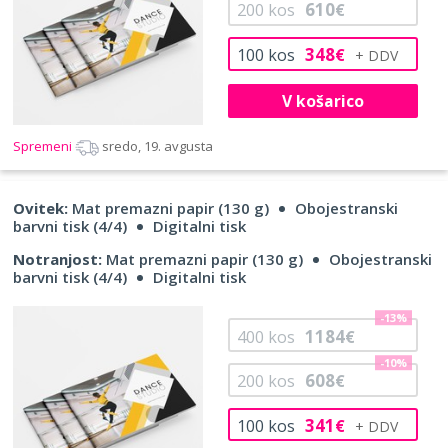
610
200
kos
€
348
100
kos
€
V košarico
Spremeni
sredo, 19. avgusta
Ovitek:
Mat premazni papir (130 g)
Obojestranski
barvni tisk (4/4)
Digitalni tisk
Notranjost:
Mat premazni papir (130 g)
Obojestranski
barvni tisk (4/4)
Digitalni tisk
-13%
1184
400
kos
€
-10%
608
200
kos
€
341
100
kos
€