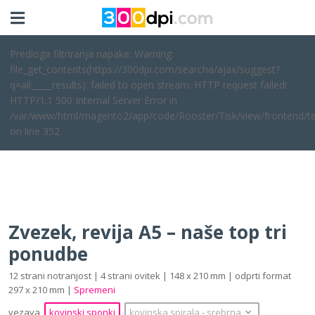
Predloga filtriranja napake: Warning:
file_get_contents(https://300dpi.com/searcha/ajax/suggest?
q=all_____results): failed to open stream: HTTP request failed!
HTTP/1.1 500 Internal Server Error in
/var/www/html/magento2/app/code/Rooster/Tisk/view/frontend/te
on line 352
Zvezek, revija A5 – naše top tri
ponudbe
12 strani notranjost | 4 strani ovitek | 148 x 210 mm | odprti format
297 x 210 mm |
Spremeni
vezava
kovinski sponki
kovinska spirala
‐
srebrna