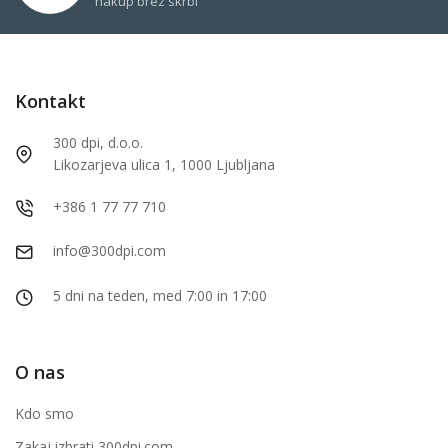
nakup brez skrbi
Kontakt
300 dpi, d.o.o.
Likozarjeva ulica 1, 1000 Ljubljana
+386 1 77 77 710
info@300dpi.com
5 dni na teden, med 7:00 in 17:00
O nas
Kdo smo
Zakaj izbrati 300dpi.com