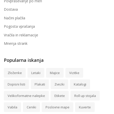
Povpraševanje po meri
Dostava
Načini plačila
Pogosta vprašanja
Vračila in reklamacije
Mnenja strank
Popularna iskanja
Zloženke
Letaki
Majice
Vizitke
Dopisni listi
Plakati
Zvezki
Katalogi
Velikoformatne nalepke
Etikete
Roll up stojala
Vabila
Ceniki
Poslovne mape
Kuverte