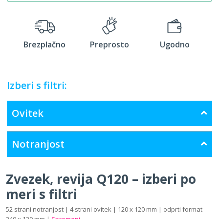
Brezplačno
Preprosto
Ugodno
Izberi s filtri:
Ovitek
Notranjost
Zvezek, revija Q120 – izberi po
meri s filtri
52 strani notranjost | 4 strani ovitek | 120 x 120 mm | odprti format
240 x 120 mm |
Spremeni