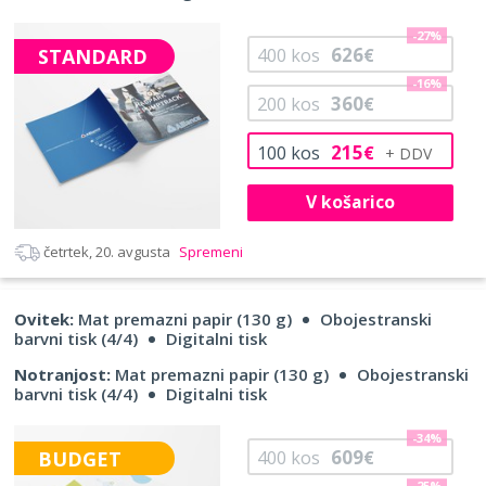
-27%
626
STANDARD
400
kos
€
-16%
360
200
kos
€
215
100
kos
€
V košarico
četrtek, 20. avgusta
Spremeni
Ovitek:
Mat premazni papir (130 g)
Obojestranski
barvni tisk (4/4)
Digitalni tisk
Notranjost:
Mat premazni papir (130 g)
Obojestranski
barvni tisk (4/4)
Digitalni tisk
-34%
609
BUDGET
400
kos
€