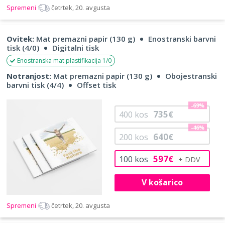
Spremeni
četrtek, 20. avgusta
Ovitek:
Mat premazni papir (130 g)
Enostranski barvni
tisk (4/0)
Digitalni tisk
Enostranska mat plastifikacija 1/0
Notranjost:
Mat premazni papir (130 g)
Obojestranski
barvni tisk (4/4)
Offset tisk
-69%
735
400
kos
€
-46%
640
200
kos
€
597
100
kos
€
V košarico
Spremeni
četrtek, 20. avgusta