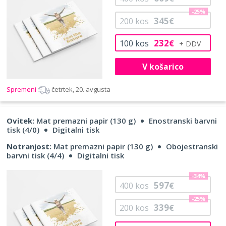
-25%
345
200
kos
€
232
100
kos
€
V košarico
Spremeni
četrtek, 20. avgusta
Ovitek:
Mat premazni papir (130 g)
Enostranski barvni
tisk (4/0)
Digitalni tisk
Notranjost:
Mat premazni papir (130 g)
Obojestranski
barvni tisk (4/4)
Digitalni tisk
-34%
597
400
kos
€
-25%
339
200
kos
€