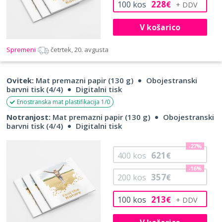
228
100
kos
€
V košarico
Spremeni
četrtek, 20. avgusta
Ovitek:
Mat premazni papir (130 g)
Obojestranski
barvni tisk (4/4)
Digitalni tisk
Enostranska mat plastifikacija 1/0
Notranjost:
Mat premazni papir (130 g)
Obojestranski
barvni tisk (4/4)
Digitalni tisk
-27%
621
400
kos
€
-16%
357
200
kos
€
213
100
kos
€