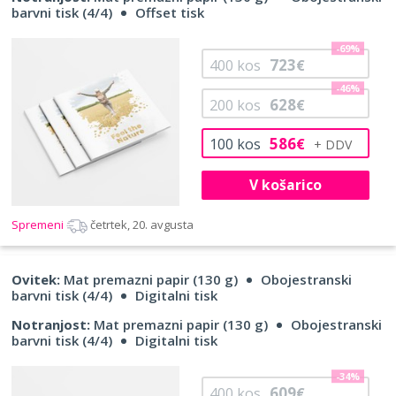
barvni tisk (4/4)
Offset tisk
-69%
723
400
kos
€
-46%
628
200
kos
€
586
100
kos
€
V košarico
Spremeni
četrtek, 20. avgusta
Ovitek:
Mat premazni papir (130 g)
Obojestranski
barvni tisk (4/4)
Digitalni tisk
Notranjost:
Mat premazni papir (130 g)
Obojestranski
barvni tisk (4/4)
Digitalni tisk
-34%
609
400
kos
€