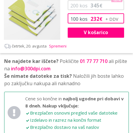
-25%
345
200
kos
€
232
100
kos
€
V košarico
četrtek, 20. avgusta
Spremeni
Ne najdete kar iščete?
Pokličite
01 77 77 710
ali pišite
na
info@300dpi.com
Še nimate datoteke za tisk?
Naložili jih boste lahko
po zaključku nakupa ali naknadno
Cene so končne in
najbolj ugodne pri dobavi v
8 dneh.
Nakup vključuje:
Brezplačen osnovni pregled vaše datoteke
Izdelavo in razrez na končni format
Brezplačno dostavo na vaš naslov