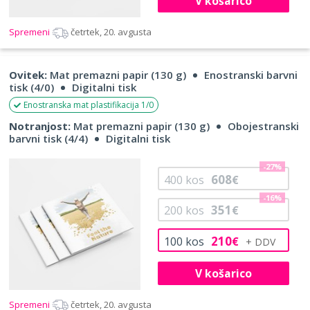
V košarico
Spremeni
četrtek, 20. avgusta
Ovitek:
Mat premazni papir (130 g)
Enostranski barvni
tisk (4/0)
Digitalni tisk
Enostranska mat plastifikacija 1/0
Notranjost:
Mat premazni papir (130 g)
Obojestranski
barvni tisk (4/4)
Digitalni tisk
-27%
608
400
kos
€
-16%
351
200
kos
€
210
100
kos
€
V košarico
Spremeni
četrtek, 20. avgusta