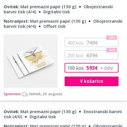
Ovitek:
Mat premazni papir (130 g)
Obojestranski
barvni tisk (4/4)
Digitalni tisk
Notranjost:
Mat premazni papir (130 g)
Obojestranski
barvni tisk (4/4)
Offset tisk
-68%
740
400
kos
€
-46%
639
200
kos
€
593
100
kos
€
V košarico
Spremeni
četrtek, 20. avgusta
Ovitek:
Mat premazni papir (130 g)
Enostranski barvni
tisk (4/0)
Digitalni tisk
Notranjost:
Mat premazni papir (130 g)
Obojestranski