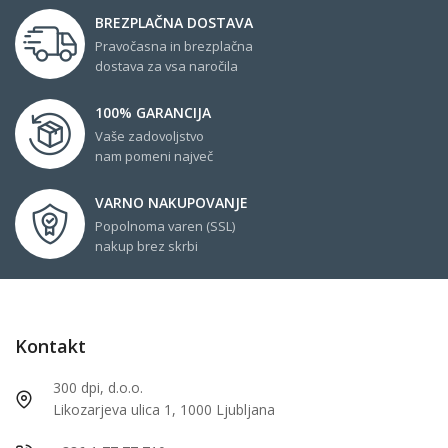
BREZPLAČNA DOSTAVA
Pravočasna in brezplačna
dostava za vsa naročila
100% GARANCIJA
Vaše zadovoljstvo
nam pomeni največ
VARNO NAKUPOVANJE
Popolnoma varen (SSL)
nakup brez skrbi
Kontakt
300 dpi, d.o.o.
Likozarjeva ulica 1, 1000 Ljubljana