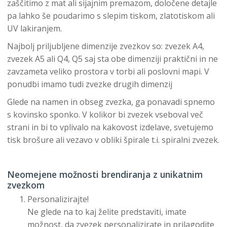
zaščitimo z mat ali sijajnim premazom, določene detajle
pa lahko še poudarimo s slepim tiskom, zlatotiskom ali
UV lakiranjem.
Najbolj priljubljene dimenzije zvezkov so: zvezek A4,
zvezek A5 ali Q4, Q5 saj sta obe dimenziji praktični in ne
zavzameta veliko prostora v torbi ali poslovni mapi. V
ponudbi imamo tudi zvezke drugih dimenzij
Glede na namen in obseg zvezka, ga ponavadi spnemo
s kovinsko sponko. V kolikor bi zvezek vseboval več
strani in bi to vplivalo na kakovost izdelave, svetujemo
tisk brošure ali vezavo v obliki špirale t.i. spiralni zvezek.
Neomejene možnosti brendiranja z unikatnim
zvezkom
Personalizirajte!
Ne glede na to kaj želite predstaviti, imate
možnost, da zvezek personalizirate in prilagodite