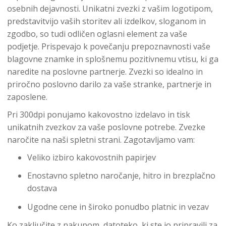
osebnih dejavnosti. Unikatni zvezki z vašim logotipom,
predstavitvijo vaših storitev ali izdelkov, sloganom in
zgodbo, so tudi odličen oglasni element za vaše
podjetje. Prispevajo k povečanju prepoznavnosti vaše
blagovne znamke in splošnemu pozitivnemu vtisu, ki ga
naredite na poslovne partnerje. Zvezki so idealno in
priročno poslovno darilo za vaše stranke, partnerje in
zaposlene.
Pri 300dpi ponujamo kakovostno izdelavo in tisk
unikatnih zvezkov za vaše poslovne potrebe. Zvezke
naročite na naši spletni strani. Zagotavljamo vam:
Veliko izbiro kakovostnih papirjev
Enostavno spletno naročanje, hitro in brezplačno
dostava
Ugodne cene in široko ponudbo platnic in vezav
Ko zaključite z nakupom, datoteko, ki ste jo pripravili za