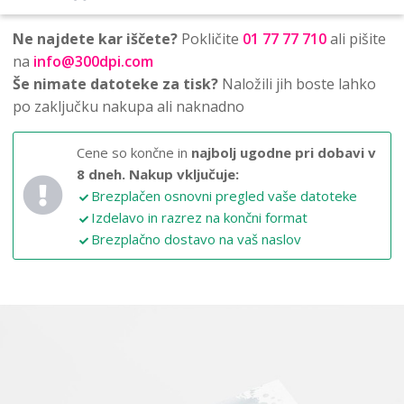
Ne najdete kar iščete?
Pokličite
01 77 77 710
ali pišite
na
info@300dpi.com
Še nimate datoteke za tisk?
Naložili jih boste lahko
po zaključku nakupa ali naknadno
Cene so končne in
najbolj ugodne pri dobavi v
8 dneh.
Nakup vključuje:
Brezplačen osnovni pregled vaše datoteke
Izdelavo in razrez na končni format
Brezplačno dostavo na vaš naslov