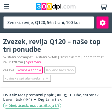
Q120 (120 x 120 mm)
Zvezek, revija Q120 – naše top
tri ponudbe
52 strani notranjost | 4 strani ovitek | 120 x 120 mm | odprti format
240 x 120 mm |
Spremeni
Išči
vezava
kovinski sponki
lepljeno broširano
kovinska spirala
‐
srebrna
Ovitek:
Mat premazni papir (300 g)
Obojestranski
barvni tisk (4/4)
Digitalni tisk
Obojestranska mat plastifikacija 1/1