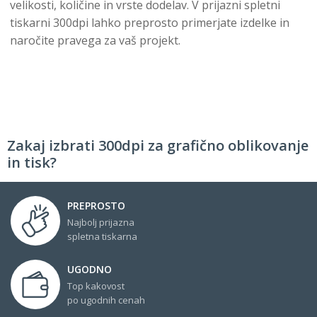
velikosti, količine in vrste dodelav. V prijazni spletni
tiskarni 300dpi lahko preprosto primerjate izdelke in
naročite pravega za vaš projekt.
Zakaj izbrati 300dpi za grafično oblikovanje
in tisk?
PREPROSTO
Najbolj prijazna
spletna tiskarna
UGODNO
Top kakovost
po ugodnih cenah