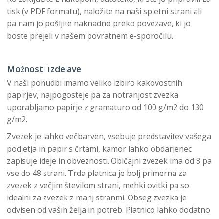
tisk (v PDF formatu), naložite na naši spletni strani ali
pa nam jo pošljite naknadno preko povezave, ki jo
boste prejeli v našem povratnem e-sporočilu.
Možnosti izdelave
V naši ponudbi imamo veliko izbiro kakovostnih
papirjev, najpogosteje pa za notranjost zvezka
uporabljamo papirje z gramaturo od 100 g/m2 do 130
g/m2.
Zvezek je lahko večbarven, vsebuje predstavitev vašega
podjetja in papir s črtami, kamor lahko obdarjenec
zapisuje ideje in obveznosti. Običajni zvezek ima od 8 pa
vse do 48 strani. Trda platnica je bolj primerna za
zvezek z večjim številom strani, mehki ovitki pa so
idealni za zvezek z manj stranmi. Obseg zvezka je
odvisen od vaših želja in potreb. Platnico lahko dodatno