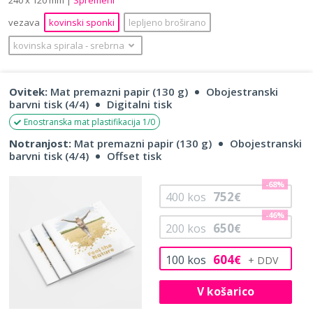
vezava
kovinski sponki
lepljeno broširano
kovinska spirala
‐
srebrna
Ovitek:
Mat premazni papir (130 g)
Obojestranski
barvni tisk (4/4)
Digitalni tisk
Enostranska mat plastifikacija 1/0
Notranjost:
Mat premazni papir (130 g)
Obojestranski
barvni tisk (4/4)
Offset tisk
-68%
752
400
kos
€
-46%
650
200
kos
€
604
100
kos
€
V košarico