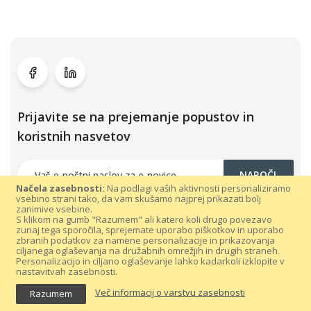
Prijavite se na prejemanje popustov in
koristnih nasvetov
NAROČI
Načela zasebnosti:
Na podlagi vaših aktivnosti personaliziramo
vsebino strani tako, da vam skušamo najprej prikazati bolj
zanimive vsebine.
S klikom na gumb "Razumem" ali katero koli drugo povezavo
zunaj tega sporočila, sprejemate uporabo piškotkov in uporabo
zbranih podatkov za namene personalizacije in prikazovanja
ciljanega oglaševanja na družabnih omrežjih in drugih straneh.
Personalizacijo in ciljano oglaševanje lahko kadarkoli izklopite v
nastavitvah zasebnosti.
Vse pravice pridržane 300dpi.com © 2021 |
Splošni pogoji poslovanja
Več informacij o varstvu zasebnosti
Razumem
|
Varovanje podatkov