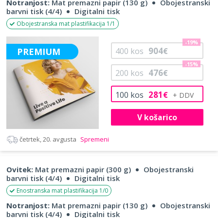
Notranjost:
Mat premazni papir (130 g)
Obojestranski
barvni tisk (4/4)
Digitalni tisk
Obojestranska mat plastifikacija 1/1
-19%
904
PREMIUM
400
kos
€
-15%
476
200
kos
€
281
100
kos
€
V košarico
četrtek, 20. avgusta
Spremeni
Ovitek:
Mat premazni papir (300 g)
Obojestranski
barvni tisk (4/4)
Digitalni tisk
Enostranska mat plastifikacija 1/0
Notranjost:
Mat premazni papir (130 g)
Obojestranski
barvni tisk (4/4)
Digitalni tisk