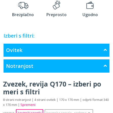
Brezplačno
Preprosto
Ugodno
Izberi s filtri:
Ovitek
Notranjost
Zvezek, revija Q170 – izberi po
meri s filtri
8 strani notranjost | 4 strani ovitek | 170 x 170 mm | odprti format 340
x 170 mm |
Spremeni
vezava
kovinski sponki
kovinska spirala
‐
srebrna