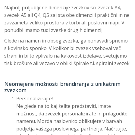
Najbolj priljubljene dimenzije zvezkov so: zvezek A4,
zvezek A5 ali Q4, Q5 saj sta obe dimenziji praktični in ne
zavzameta veliko prostora v torbi ali poslovni mapi. V
ponudbi imamo tudi zvezke drugih dimenzij
Glede na namen in obseg zvezka, ga ponavadi spnemo
s kovinsko sponko. V kolikor bi zvezek vseboval več
strani in bi to vplivalo na kakovost izdelave, svetujemo
tisk brošure ali vezavo v obliki špirale t.i. spiralni zvezek.
Neomejene možnosti brendiranja z unikatnim
zvezkom
Personalizirajte!
Ne glede na to kaj želite predstaviti, imate
možnost, da zvezek personalizirate in prilagodite
namenu. Morda naslovnico oblikujete v barvah
podjetja vašega poslovnega partnerja. Načrtujte,