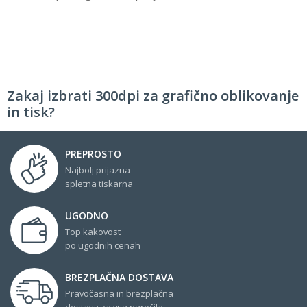
Zakaj izbrati 300dpi za grafično oblikovanje
in tisk?
PREPROSTO
Najbolj prijazna
spletna tiskarna
UGODNO
Top kakovost
po ugodnih cenah
BREZPLAČNA DOSTAVA
Pravočasna in brezplačna
dostava za vsa naročila