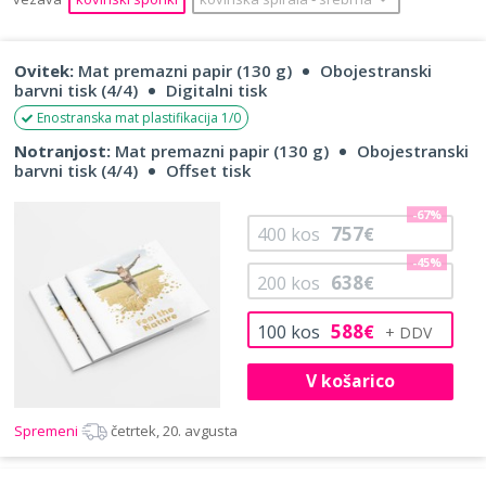
Ovitek:
Mat premazni papir (130 g)
Obojestranski
barvni tisk (4/4)
Digitalni tisk
Enostranska mat plastifikacija 1/0
Notranjost:
Mat premazni papir (130 g)
Obojestranski
barvni tisk (4/4)
Offset tisk
-67%
757
400
kos
€
-45%
638
200
kos
€
588
100
kos
€
V košarico
Spremeni
četrtek, 20. avgusta