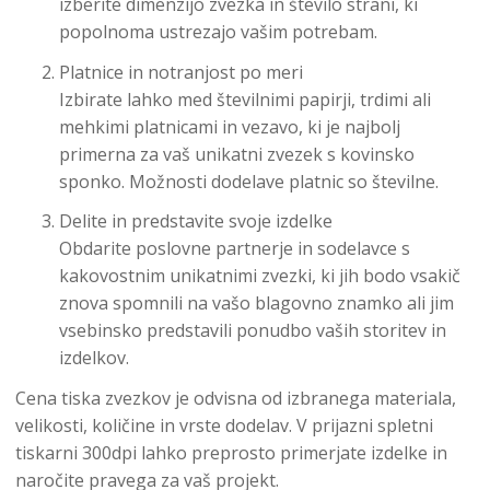
izberite dimenzijo zvezka in število strani, ki
popolnoma ustrezajo vašim potrebam.
Platnice in notranjost po meri
Izbirate lahko med številnimi papirji, trdimi ali
mehkimi platnicami in vezavo, ki je najbolj
primerna za vaš unikatni zvezek s kovinsko
sponko. Možnosti dodelave platnic so številne.
Delite in predstavite svoje izdelke
Obdarite poslovne partnerje in sodelavce s
kakovostnim unikatnimi zvezki, ki jih bodo vsakič
znova spomnili na vašo blagovno znamko ali jim
vsebinsko predstavili ponudbo vaših storitev in
izdelkov.
Cena tiska zvezkov je odvisna od izbranega materiala,
velikosti, količine in vrste dodelav. V prijazni spletni
tiskarni 300dpi lahko preprosto primerjate izdelke in
naročite pravega za vaš projekt.