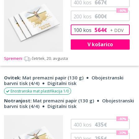
667
400
kos
€
-46%
600
200
kos
€
564
100
kos
€
V košarico
Spremeni
četrtek, 20. avgusta
Ovitek:
Mat premazni papir (130 g)
Obojestranski
barvni tisk (4/4)
Digitalni tisk
Enostranska mat plastifikacija 1/0
Notranjost:
Mat premazni papir (130 g)
Obojestranski
barvni tisk (4/4)
Digitalni tisk
-40%
435
400
kos
€
-30%
255
200
kos
€