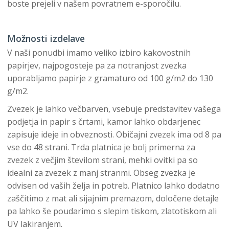
boste prejeli v našem povratnem e-sporočilu.
Možnosti izdelave
V naši ponudbi imamo veliko izbiro kakovostnih
papirjev, najpogosteje pa za notranjost zvezka
uporabljamo papirje z gramaturo od 100 g/m2 do 130
g/m2.
Zvezek je lahko večbarven, vsebuje predstavitev vašega
podjetja in papir s črtami, kamor lahko obdarjenec
zapisuje ideje in obveznosti. Običajni zvezek ima od 8 pa
vse do 48 strani. Trda platnica je bolj primerna za
zvezek z večjim številom strani, mehki ovitki pa so
idealni za zvezek z manj stranmi. Obseg zvezka je
odvisen od vaših želja in potreb. Platnico lahko dodatno
zaščitimo z mat ali sijajnim premazom, določene detajle
pa lahko še poudarimo s slepim tiskom, zlatotiskom ali
UV lakiranjem.