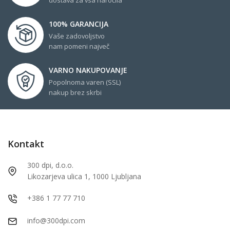
100% GARANCIJA
Vaše zadovoljstvo
nam pomeni največ
VARNO NAKUPOVANJE
Popolnoma varen (SSL)
nakup brez skrbi
Kontakt
300 dpi, d.o.o.
Likozarjeva ulica 1, 1000 Ljubljana
+386 1 77 77 710
info@300dpi.com