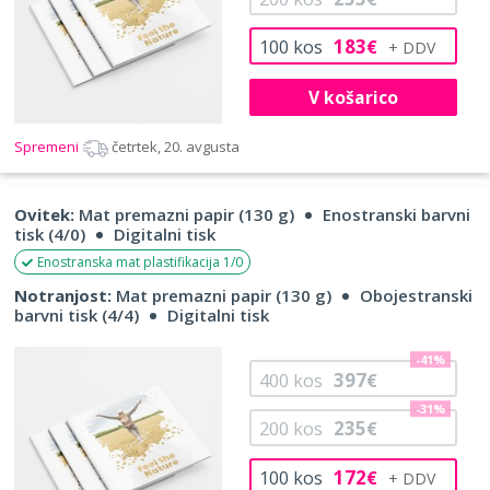
183
100
kos
€
V košarico
Spremeni
četrtek, 20. avgusta
Ovitek:
Mat premazni papir (130 g)
Enostranski barvni
tisk (4/0)
Digitalni tisk
Enostranska mat plastifikacija 1/0
Notranjost:
Mat premazni papir (130 g)
Obojestranski
barvni tisk (4/4)
Digitalni tisk
-41%
397
400
kos
€
-31%
235
200
kos
€
172
100
kos
€