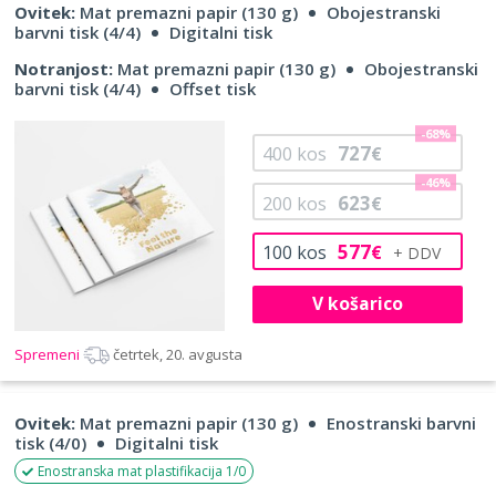
Ovitek:
Mat premazni papir (130 g)
Obojestranski
barvni tisk (4/4)
Digitalni tisk
Notranjost:
Mat premazni papir (130 g)
Obojestranski
barvni tisk (4/4)
Offset tisk
-68%
727
400
kos
€
-46%
623
200
kos
€
577
100
kos
€
V košarico
Spremeni
četrtek, 20. avgusta
Ovitek:
Mat premazni papir (130 g)
Enostranski barvni
tisk (4/0)
Digitalni tisk
Enostranska mat plastifikacija 1/0