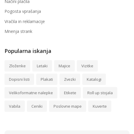
Načini plačila
Pogosta vprašanja
Vračila in reklamacije
Mnenja strank
Popularna iskanja
Zloženke
Letaki
Majice
Vizitke
Dopisni listi
Plakati
Zvezki
Katalogi
Velikoformatne nalepke
Etikete
Roll up stojala
Vabila
Ceniki
Poslovne mape
Kuverte