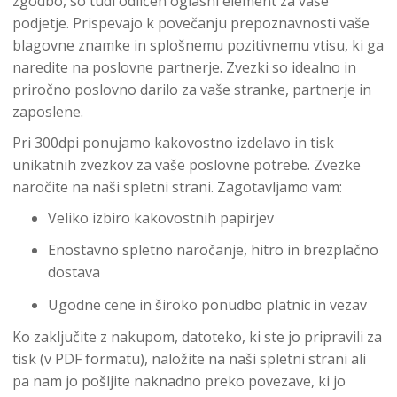
zgodbo, so tudi odličen oglasni element za vaše
podjetje. Prispevajo k povečanju prepoznavnosti vaše
blagovne znamke in splošnemu pozitivnemu vtisu, ki ga
naredite na poslovne partnerje. Zvezki so idealno in
priročno poslovno darilo za vaše stranke, partnerje in
zaposlene.
Pri 300dpi ponujamo kakovostno izdelavo in tisk
unikatnih zvezkov za vaše poslovne potrebe. Zvezke
naročite na naši spletni strani. Zagotavljamo vam:
Veliko izbiro kakovostnih papirjev
Enostavno spletno naročanje, hitro in brezplačno
dostava
Ugodne cene in široko ponudbo platnic in vezav
Ko zaključite z nakupom, datoteko, ki ste jo pripravili za
tisk (v PDF formatu), naložite na naši spletni strani ali
pa nam jo pošljite naknadno preko povezave, ki jo