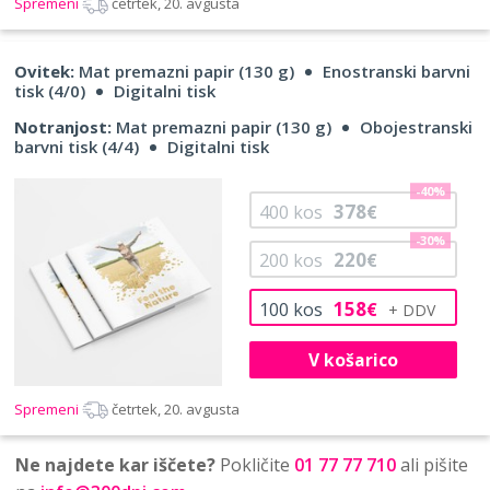
Spremeni
četrtek, 20. avgusta
Ovitek:
Mat premazni papir (130 g)
Enostranski barvni
tisk (4/0)
Digitalni tisk
Notranjost:
Mat premazni papir (130 g)
Obojestranski
barvni tisk (4/4)
Digitalni tisk
-40%
378
400
kos
€
-30%
220
200
kos
€
158
100
kos
€
V košarico
Spremeni
četrtek, 20. avgusta
Ne najdete kar iščete?
Pokličite
01 77 77 710
ali pišite