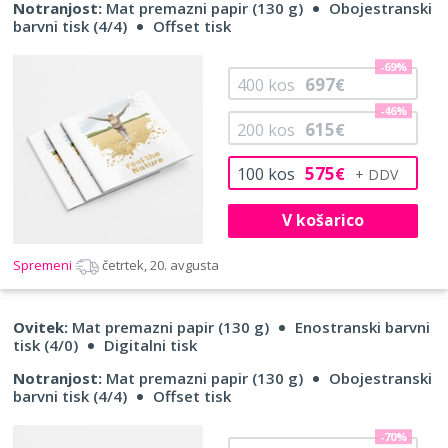
Notranjost:
Mat premazni papir (130 g)
Obojestranski
barvni tisk (4/4)
Offset tisk
-69%
697
400
kos
€
-46%
615
200
kos
€
575
100
kos
€
V košarico
Spremeni
četrtek, 20. avgusta
Ovitek:
Mat premazni papir (130 g)
Enostranski barvni
tisk (4/0)
Digitalni tisk
Notranjost:
Mat premazni papir (130 g)
Obojestranski
barvni tisk (4/4)
Offset tisk
-70%