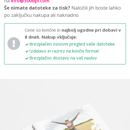
na
info@300dpi.com
Še nimate datoteke za tisk?
Naložili jih boste lahko
po zaključku nakupa ali naknadno
Cene so končne in
najbolj ugodne pri dobavi v
8 dneh.
Nakup vključuje:
Brezplačen osnovni pregled vaše datoteke
Izdelavo in razrez na končni format
Brezplačno dostavo na vaš naslov