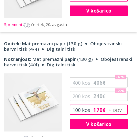
V košarico
Spremeni
četrtek, 20. avgusta
Ovitek:
Mat premazni papir (130 g)
Obojestranski
barvni tisk (4/4)
Digitalni tisk
Notranjost:
Mat premazni papir (130 g)
Obojestranski
barvni tisk (4/4)
Digitalni tisk
-40%
406
400
kos
€
-29%
240
200
kos
€
170
100
kos
€
V košarico