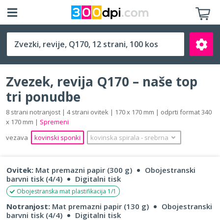
Q170 (170 x 170 mm)
Zvezek, revija Q170 – naše top
tri ponudbe
8 strani notranjost | 4 strani ovitek | 170 x 170 mm | odprti format 340
x 170 mm |
Spremeni
Išči
vezava
kovinski sponki
kovinska spirala
‐
srebrna
Ovitek:
Mat premazni papir (300 g)
Obojestranski
barvni tisk (4/4)
Digitalni tisk
Obojestranska mat plastifikacija 1/1
Notranjost:
Mat premazni papir (130 g)
Obojestranski
barvni tisk (4/4)
Digitalni tisk