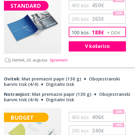
450
STANDARD
400
kos
€
-30%
263
200
kos
€
188
100
kos
€
V košarico
četrtek, 20. avgusta
Spremeni
Ovitek:
Mat premazni papir (130 g)
Obojestranski
barvni tisk (4/4)
Digitalni tisk
Notranjost:
Mat premazni papir (130 g)
Obojestranski
barvni tisk (4/4)
Digitalni tisk
-40%
406
BUDGET
400
kos
€
-29%
240
200
kos
€