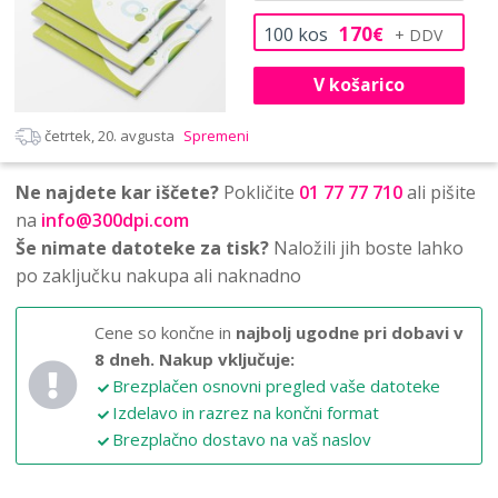
170
100
kos
€
V košarico
četrtek, 20. avgusta
Spremeni
Ne najdete kar iščete?
Pokličite
01 77 77 710
ali pišite
na
info@300dpi.com
Še nimate datoteke za tisk?
Naložili jih boste lahko
po zaključku nakupa ali naknadno
Cene so končne in
najbolj ugodne pri dobavi v
8 dneh.
Nakup vključuje:
Brezplačen osnovni pregled vaše datoteke
Izdelavo in razrez na končni format
Brezplačno dostavo na vaš naslov