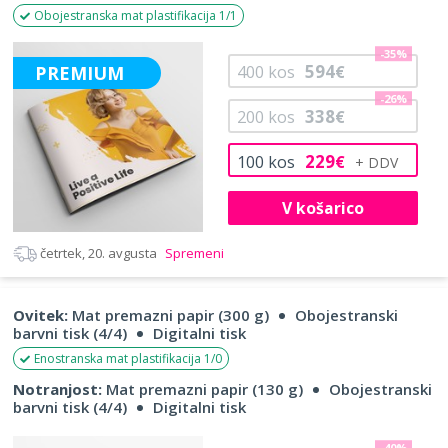
Obojestranska mat plastifikacija 1/1
-35%
594
PREMIUM
400
kos
€
-26%
338
200
kos
€
229
100
kos
€
V košarico
četrtek, 20. avgusta
Spremeni
Ovitek:
Mat premazni papir (300 g)
Obojestranski
barvni tisk (4/4)
Digitalni tisk
Enostranska mat plastifikacija 1/0
Notranjost:
Mat premazni papir (130 g)
Obojestranski
barvni tisk (4/4)
Digitalni tisk
-40%