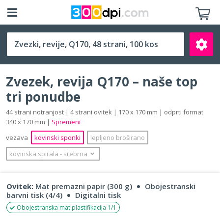
Q170 (170 x 170 mm)
Zvezek, revija Q170 – naše top
tri ponudbe
44 strani notranjost | 4 strani ovitek | 170 x 170 mm | odprti format
340 x 170 mm |
Spremeni
Išči
vezava
kovinski sponki
lepljeno broširano
kovinska spirala
‐
srebrna
Ovitek:
Mat premazni papir (300 g)
Obojestranski
barvni tisk (4/4)
Digitalni tisk
Obojestranska mat plastifikacija 1/1