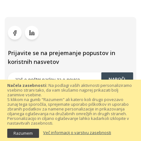
Prijavite se na prejemanje popustov in
koristnih nasvetov
NAROČI
Načela zasebnosti:
Na podlagi vaših aktivnosti personaliziramo
vsebino strani tako, da vam skušamo najprej prikazati bolj
zanimive vsebine.
S klikom na gumb "Razumem" ali katero koli drugo povezavo
zunaj tega sporočila, sprejemate uporabo piškotkov in uporabo
zbranih podatkov za namene personalizacije in prikazovanja
ciljanega oglaševanja na družabnih omrežjih in drugih straneh.
Personalizacijo in ciljano oglaševanje lahko kadarkoli izklopite v
nastavitvah zasebnosti.
Vse pravice pridržane 300dpi.com © 2021 |
Splošni pogoji poslovanja
Več informacij o varstvu zasebnosti
Razumem
|
Varovanje podatkov