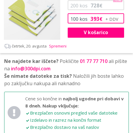
-7%
728
200
kos
€
393
100
kos
€
V košarico
četrtek, 20. avgusta
Spremeni
Ne najdete kar iščete?
Pokličite
01 77 77 710
ali pišite
na
info@300dpi.com
Še nimate datoteke za tisk?
Naložili jih boste lahko
po zaključku nakupa ali naknadno
Cene so končne in
najbolj ugodne pri dobavi v
8 dneh.
Nakup vključuje:
Brezplačen osnovni pregled vaše datoteke
Izdelavo in razrez na končni format
Brezplačno dostavo na vaš naslov