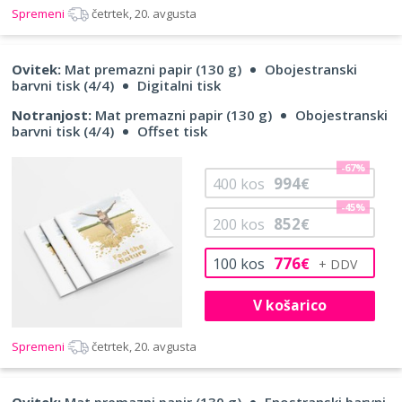
Spremeni
četrtek, 20. avgusta
Ovitek:
Mat premazni papir (130 g)
Obojestranski
barvni tisk (4/4)
Digitalni tisk
Notranjost:
Mat premazni papir (130 g)
Obojestranski
barvni tisk (4/4)
Offset tisk
-67%
994
400
kos
€
-45%
852
200
kos
€
776
100
kos
€
V košarico
Spremeni
četrtek, 20. avgusta
Ovitek:
Mat premazni papir (130 g)
Enostranski barvni