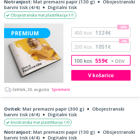
Notranjost:
Mat premazni papir (130 g)
Obojestranski
barvni tisk (4/4)
Digitalni tisk
Obojestranska mat plastifikacija 1/1
-40%
1324
PREMIUM
400
kos
€
-6%
1051
200
kos
€
559
100
kos
€
V košarico
četrtek, 20. avgusta
Spremeni
Ovitek:
Mat premazni papir (300 g)
Obojestranski
barvni tisk (4/4)
Digitalni tisk
Enostranska mat plastifikacija 1/0
Notranjost:
Mat premazni papir (130 g)
Obojestranski
barvni tisk (4/4)
Digitalni tisk