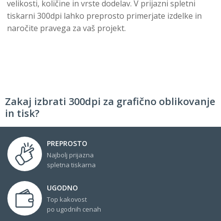
velikosti, količine in vrste dodelav. V prijazni spletni
tiskarni 300dpi lahko preprosto primerjate izdelke in
naročite pravega za vaš projekt.
Zakaj izbrati 300dpi za grafično oblikovanje
in tisk?
PREPROSTO
Najbolj prijazna
spletna tiskarna
UGODNO
Top kakovost
po ugodnih cenah