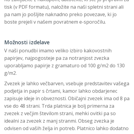
tisk (v PDF formatu), naložite na naši spletni strani ali
pa nam jo pošljite naknadno preko povezave, ki jo
boste prejeli v našem povratnem e-sporočilu.
Možnosti izdelave
V naši ponudbi imamo veliko izbiro kakovostnih
papirjev, najpogosteje pa za notranjost zvezka
uporabljamo papirje z gramaturo od 100 g/m2 do 130
g/m2.
Zvezek je lahko večbarven, vsebuje predstavitev vašega
podjetja in papir s črtami, kamor lahko obdarjenec
zapisuje ideje in obveznosti. Običajni zvezek ima od 8 pa
vse do 48 strani. Trda platnica je bolj primerna za
zvezek z večjim številom strani, mehki ovitki pa so
idealni za zvezek z manj stranmi. Obseg zvezka je
odvisen od vaših želja in potreb. Platnico lahko dodatno