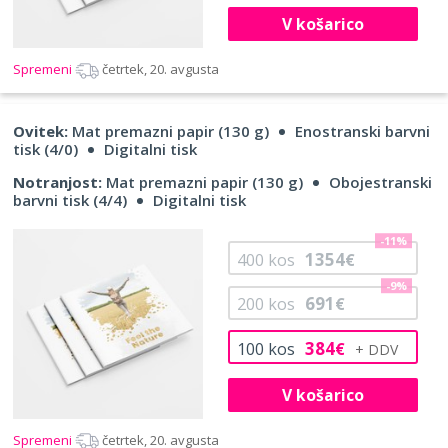
V košarico
Spremeni
četrtek, 20. avgusta
Ovitek:
Mat premazni papir (130 g)
Enostranski barvni
tisk (4/0)
Digitalni tisk
Notranjost:
Mat premazni papir (130 g)
Obojestranski
barvni tisk (4/4)
Digitalni tisk
-11%
1354
400
kos
€
-9%
691
200
kos
€
384
100
kos
€
V košarico
Spremeni
četrtek, 20. avgusta