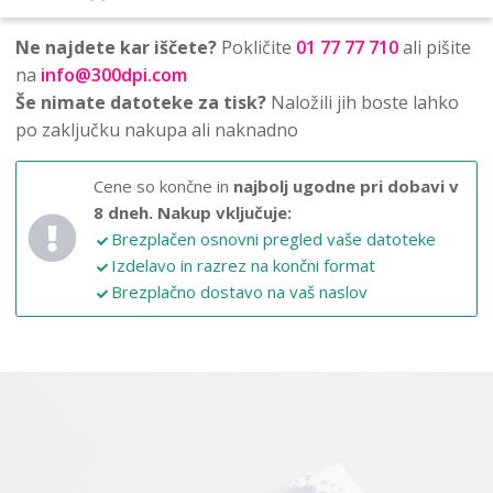
Ne najdete kar iščete?
Pokličite
01 77 77 710
ali pišite
na
info@300dpi.com
Še nimate datoteke za tisk?
Naložili jih boste lahko
po zaključku nakupa ali naknadno
Cene so končne in
najbolj ugodne pri dobavi v
8 dneh.
Nakup vključuje:
Brezplačen osnovni pregled vaše datoteke
Izdelavo in razrez na končni format
Brezplačno dostavo na vaš naslov