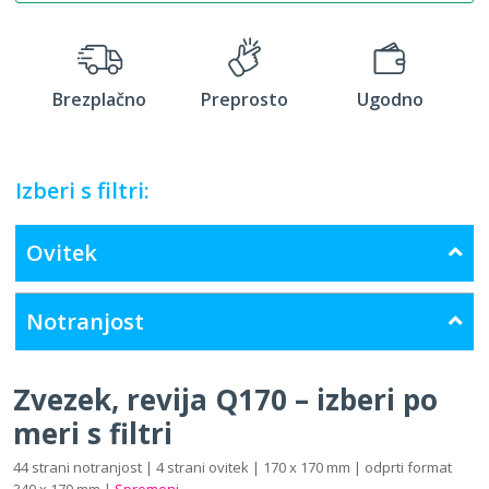
Brezplačno
Preprosto
Ugodno
Izberi s filtri:
Ovitek
Notranjost
Zvezek, revija Q170 – izberi po
meri s filtri
44 strani notranjost | 4 strani ovitek | 170 x 170 mm | odprti format
340 x 170 mm |
Spremeni