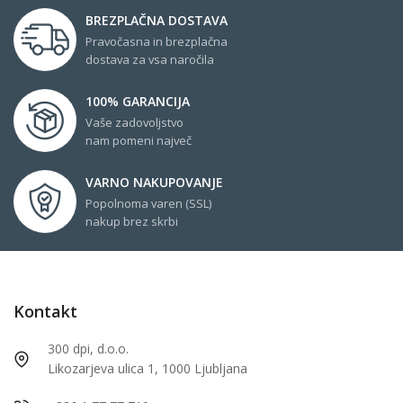
BREZPLAČNA DOSTAVA
Pravočasna in brezplačna
dostava za vsa naročila
100% GARANCIJA
Vaše zadovoljstvo
nam pomeni največ
VARNO NAKUPOVANJE
Popolnoma varen (SSL)
nakup brez skrbi
Kontakt
300 dpi, d.o.o.
Likozarjeva ulica 1, 1000 Ljubljana