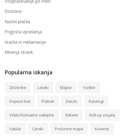
Povpraševanje po meri
Dostava
Načini plačila
Pogosta vprašanja
Vračila in reklamacije
Mnenja strank
Popularna iskanja
Zloženke
Letaki
Majice
Vizitke
Dopisni listi
Plakati
Zvezki
Katalogi
Velikoformatne nalepke
Etikete
Roll up stojala
Vabila
Ceniki
Poslovne mape
Kuverte