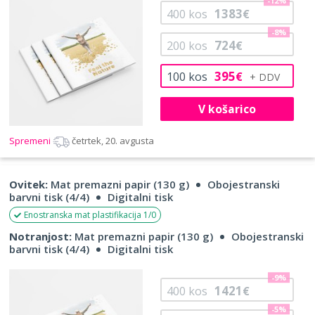
-12%
1383
400
kos
€
-8%
724
200
kos
€
395
100
kos
€
V košarico
Spremeni
četrtek, 20. avgusta
Ovitek:
Mat premazni papir (130 g)
Obojestranski
barvni tisk (4/4)
Digitalni tisk
Enostranska mat plastifikacija 1/0
Notranjost:
Mat premazni papir (130 g)
Obojestranski
barvni tisk (4/4)
Digitalni tisk
-9%
1421
400
kos
€
-5%