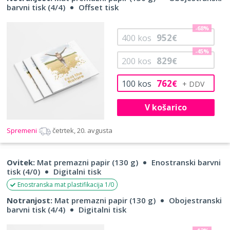
barvni tisk (4/4)
Offset tisk
-68%
952
400
kos
€
-45%
829
200
kos
€
762
100
kos
€
V košarico
Spremeni
četrtek, 20. avgusta
Ovitek:
Mat premazni papir (130 g)
Enostranski barvni
tisk (4/0)
Digitalni tisk
Enostranska mat plastifikacija 1/0
Notranjost:
Mat premazni papir (130 g)
Obojestranski
barvni tisk (4/4)
Digitalni tisk