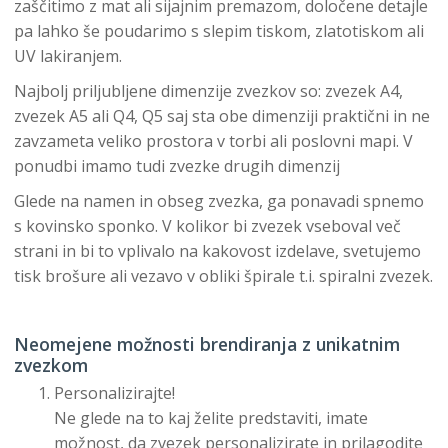
zaščitimo z mat ali sijajnim premazom, določene detajle
pa lahko še poudarimo s slepim tiskom, zlatotiskom ali
UV lakiranjem.
Najbolj priljubljene dimenzije zvezkov so: zvezek A4,
zvezek A5 ali Q4, Q5 saj sta obe dimenziji praktični in ne
zavzameta veliko prostora v torbi ali poslovni mapi. V
ponudbi imamo tudi zvezke drugih dimenzij
Glede na namen in obseg zvezka, ga ponavadi spnemo
s kovinsko sponko. V kolikor bi zvezek vseboval več
strani in bi to vplivalo na kakovost izdelave, svetujemo
tisk brošure ali vezavo v obliki špirale t.i. spiralni zvezek.
Neomejene možnosti brendiranja z unikatnim
zvezkom
Personalizirajte!
Ne glede na to kaj želite predstaviti, imate
možnost, da zvezek personalizirate in prilagodite