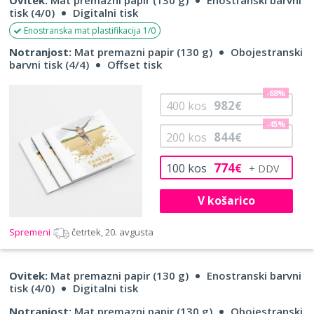
tisk (4/0)
Digitalni tisk
Enostranska mat plastifikacija 1/0
Notranjost:
Mat premazni papir (130 g)
Obojestranski
barvni tisk (4/4)
Offset tisk
-68%
982
400
kos
€
-45%
844
200
kos
€
774
100
kos
€
V košarico
Spremeni
četrtek, 20. avgusta
Ovitek:
Mat premazni papir (130 g)
Enostranski barvni
tisk (4/0)
Digitalni tisk
Notranjost:
Mat premazni papir (130 g)
Obojestranski