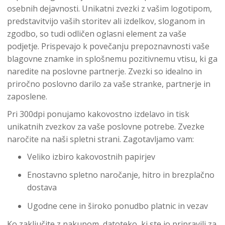
osebnih dejavnosti. Unikatni zvezki z vašim logotipom,
predstavitvijo vaših storitev ali izdelkov, sloganom in
zgodbo, so tudi odličen oglasni element za vaše
podjetje. Prispevajo k povečanju prepoznavnosti vaše
blagovne znamke in splošnemu pozitivnemu vtisu, ki ga
naredite na poslovne partnerje. Zvezki so idealno in
priročno poslovno darilo za vaše stranke, partnerje in
zaposlene.
Pri 300dpi ponujamo kakovostno izdelavo in tisk
unikatnih zvezkov za vaše poslovne potrebe. Zvezke
naročite na naši spletni strani. Zagotavljamo vam:
Veliko izbiro kakovostnih papirjev
Enostavno spletno naročanje, hitro in brezplačno
dostava
Ugodne cene in široko ponudbo platnic in vezav
Ko zaključite z nakupom, datoteko, ki ste jo pripravili za