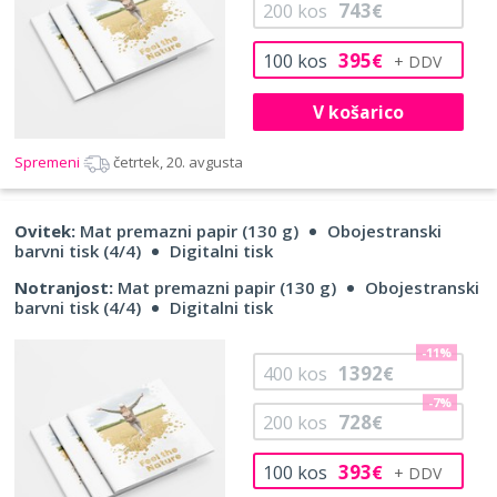
743
200
kos
€
395
100
kos
€
V košarico
Spremeni
četrtek, 20. avgusta
Ovitek:
Mat premazni papir (130 g)
Obojestranski
barvni tisk (4/4)
Digitalni tisk
Notranjost:
Mat premazni papir (130 g)
Obojestranski
barvni tisk (4/4)
Digitalni tisk
-11%
1392
400
kos
€
-7%
728
200
kos
€
393
100
kos
€