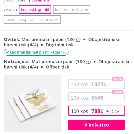
vezava
kovinski sponki
lepljeno broširano
kovinska spirala
‐
srebrna
Ovitek:
Mat premazni papir (130 g)
Obojestranski
barvni tisk (4/4)
Digitalni tisk
Enostranska mat plastifikacija 1/0
Notranjost:
Mat premazni papir (130 g)
Obojestranski
barvni tisk (4/4)
Offset tisk
-67%
1024
400
kos
€
-44%
868
200
kos
€
788
100
kos
€
V košarico