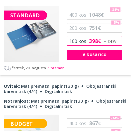
-34%
1048
STANDARD
400
kos
€
-5%
751
200
kos
€
398
100
kos
€
V košarico
četrtek, 20. avgusta
Spremeni
Ovitek:
Mat premazni papir (130 g)
Obojestranski
barvni tisk (4/4)
Digitalni tisk
Notranjost:
Mat premazni papir (130 g)
Obojestranski
barvni tisk (4/4)
Digitalni tisk
-44%
867
BUDGET
400
kos
€