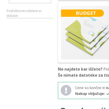
Podrobnosti izdelave in
BUDGET
dobave
Ne najdete kar iščete?
Pok
Še nimate datoteke za ti
Cene so končne in
n
Nakup vključuje: