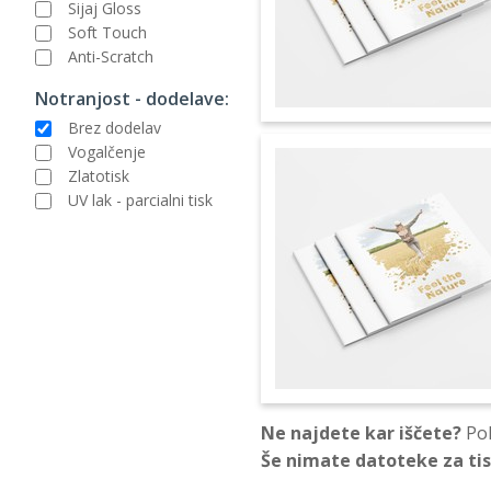
Sijaj Gloss
Soft Touch
Anti-Scratch
Notranjost - dodelave:
Brez dodelav
Vogalčenje
Zlatotisk
UV lak - parcialni tisk
Ne najdete kar iščete?
Pok
Še nimate datoteke za ti