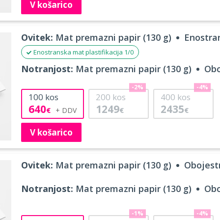
V košarico
Ovitek:
Mat premazni papir (130 g)
Enostran
Enostranska mat plastifikacija 1/0
Notranjost:
Mat premazni papir (130 g)
Obo
-2%
-4%
100
kos
200
kos
400
kos
640
1249
2435
€
€
€
V košarico
Ovitek:
Mat premazni papir (130 g)
Obojestr
Notranjost:
Mat premazni papir (130 g)
Obo
-1%
-4%