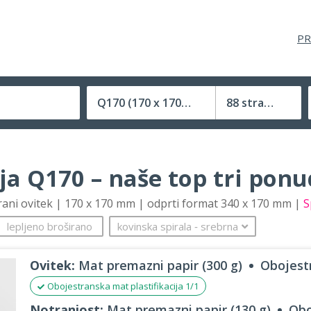
PR
Q170
(170 x 170 mm)
88 strani
Velikost (zaprte) tiskovine
ija Q170 – naše top tri pon
trani ovitek | 170 x 170 mm | odprti format 340 x 170 mm |
S
lepljeno broširano
kovinska spirala
‐
srebrna
Ovitek:
Mat premazni papir (300 g)
Obojestr
Obojestranska mat plastifikacija 1/1
Notranjost:
Mat premazni papir (130 g)
Obo