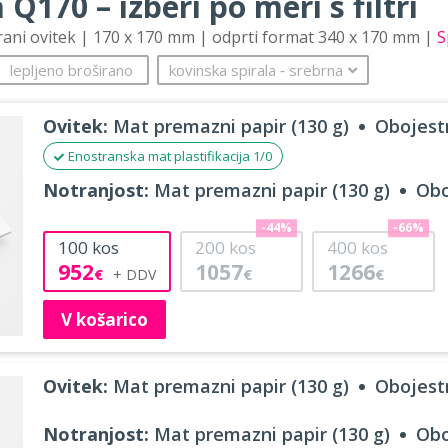
 Q170 – izberi po meri s filtri
trani ovitek | 170 x 170 mm | odprti format 340 x 170 mm |
S
lepljeno broširano
kovinska spirala
‐
srebrna
Ovitek:
Mat premazni papir (130 g)
Obojestr
Enostranska mat plastifikacija 1/0
Notranjost:
Mat premazni papir (130 g)
Obo
-44%
-66%
100
kos
200
kos
400
kos
952
1057
1266
€
€
€
V košarico
Ovitek:
Mat premazni papir (130 g)
Obojestr
Notranjost:
Mat premazni papir (130 g)
Obo