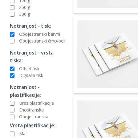
170 g
250 g
300 g
Notranjost - tisk:
Obojestranski barvni
Obojestranski črno-beli
Notranjost - vrsta
tiska:
Offset tisk
Digitalni tisk
Notranjost -
plastifikacija:
Brez plastifikacije
Enostranska
Obojestranska
Vrsta plastifikacije:
Mat