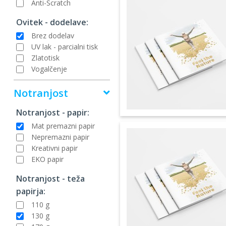
Anti-Scratch
Ovitek - dodelave:
Brez dodelav
UV lak - parcialni tisk
Zlatotisk
Vogalčenje
Notranjost
Notranjost - papir:
Mat premazni papir
Nepremazni papir
Kreativni papir
EKO papir
Notranjost - teža
papirja:
110 g
130 g