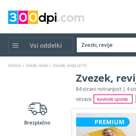
Vsi oddelki
Domov
Zvezki, revije
Zvezek, revija Q170
Zvezek, rev
84 strani notranjost | 4 s
vezava
kovinski sponki
PREMIUM
Brezplačno