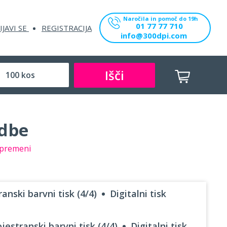
Naročila in pomoč do 19h
01 77 77 710
IJAVI SE
REGISTRACIJA
info@300dpi.com
Išči
udbe
premeni
anski barvni tisk (4/4)
Digitalni tisk
jestranski barvni tisk (4/4)
Digitalni tisk