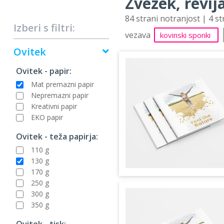
Zvezek, revija
84 strani notranjost | 4 s
Izberi s filtri:
vezava
kovinski sponki
Ovitek
Ovitek - papir:
Mat premazni papir
Nepremazni papir
Kreativni papir
EKO papir
Ovitek - teža papirja:
110 g
130 g
170 g
250 g
300 g
350 g
Ovitek - tisk: