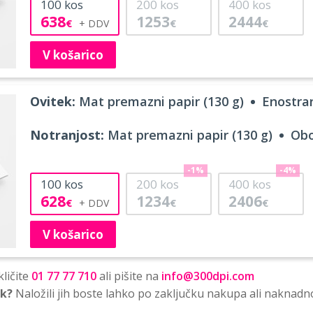
100
kos
200
kos
400
kos
638
1253
2444
€
€
€
V košarico
Ovitek:
Mat premazni papir (130 g)
Enostran
Notranjost:
Mat premazni papir (130 g)
Obo
-1%
-4%
100
kos
200
kos
400
kos
628
1234
2406
€
€
€
V košarico
ličite
01 77 77 710
ali pišite na
info@300dpi.com
sk?
Naložili jih boste lahko po zaključku nakupa ali naknadn