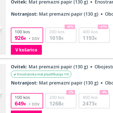
Ovitek:
Mat premazni papir (130 g)
Enostran
Notranjost:
Mat premazni papir (130 g)
Obo
-45%
-67%
100
kos
200
kos
400
kos
926
1018
1193
€
€
€
V košarico
Ovitek:
Mat premazni papir (130 g)
Obojestr
Enostranska mat plastifikacija 1/0
Notranjost:
Mat premazni papir (130 g)
Obo
-2%
-4%
100
kos
200
kos
400
kos
649
1268
2473
€
€
€