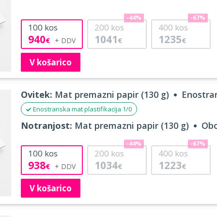
-44%
-67%
100
kos
200
kos
400
kos
940
1041
1235
€
€
€
V košarico
Ovitek:
Mat premazni papir (130 g)
Enostran
Enostranska mat plastifikacija 1/0
Notranjost:
Mat premazni papir (130 g)
Obo
-44%
-67%
100
kos
200
kos
400
kos
938
1034
1223
€
€
€
V košarico