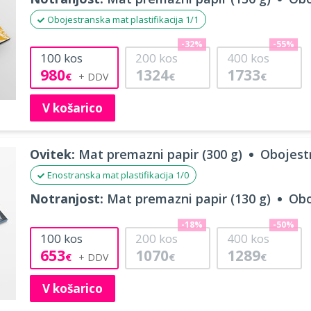
Obojestranska mat plastifikacija 1/1
-32%
-55%
100
kos
200
kos
400
kos
980
1324
1733
€
€
€
V košarico
Ovitek:
Mat premazni papir (300 g)
Obojestr
Enostranska mat plastifikacija 1/0
Notranjost:
Mat premazni papir (130 g)
Obo
-18%
-50%
100
kos
200
kos
400
kos
653
1070
1289
€
€
€
V košarico