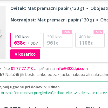
Ovitek:
Mat premazni papir (130 g)
Obojestr
Notranjost:
Mat premazni papir (130 g)
Obo
-24%
-56%
100
kos
200
kos
400
kos
638
961
1108
€
€
€
V košarico
ličite
01 77 77 710
ali pišite na
info@300dpi.com
sk?
Naložili jih boste lahko po zaključku nakupa ali naknadn
ajbolj ugodne pri dobavi v 8 dneh.
Brezplačen osnovni pregled vaše datoteke
Izdelavo in razrez