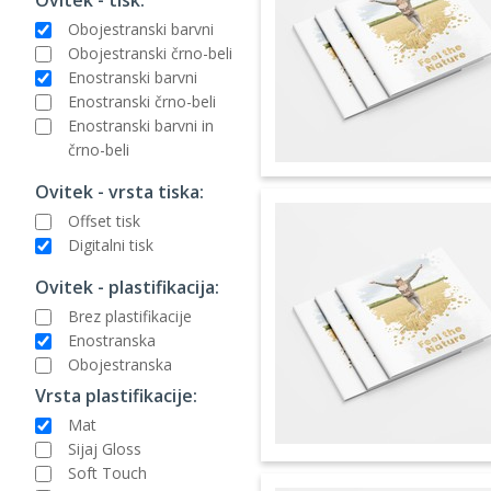
Obojestranski barvni
Obojestranski črno-beli
Enostranski barvni
Enostranski črno-beli
Enostranski barvni in
črno-beli
Ovitek - vrsta tiska:
Offset tisk
Digitalni tisk
Ovitek - plastifikacija:
Brez plastifikacije
Enostranska
Obojestranska
Vrsta plastifikacije:
Mat
Sijaj Gloss
Soft Touch