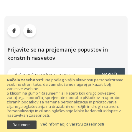
Prijavite se na prejemanje popustov in
koristnih nasvetov
NAROČI
Načela zasebnosti:
Na podlagi vaših aktivnosti personaliziramo
vsebino strani tako, da vam skušamo najprej prikazati bolj
zanimive vsebine.
S klikom na gumb "Razumem" ali katero koli drugo povezavo
zunaj tega sporočila, sprejemate uporabo piškotkov in uporabo
zbranih podatkov za namene personalizacije in prikazovanja
ciljanega oglaševanja na družabnih omrežjih in drugih straneh.
Personalizacijo in ciljano oglaševanje lahko kadarkoli izklopite v
nastavitvah zasebnosti.
Vse pravice pridržane 300dpi.com © 2021 |
Splošni pogoji poslovanja
Več informacij o varstvu zasebnosti
Razumem
|
Varovanje podatkov