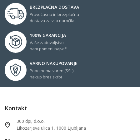
BREZPLAČNA DOSTAVA
Pravočasna in brezplačna
dostava za vsa naročila
100% GARANCIJA
Vaše zadovoljstvo
nam pomeni največ
VARNO NAKUPOVANJE
Popolnoma varen (SSL)
nakup brez skrbi
Kontakt
300 dpi, d.o.o.
Likozarjeva ulica 1, 1000 Ljubljana