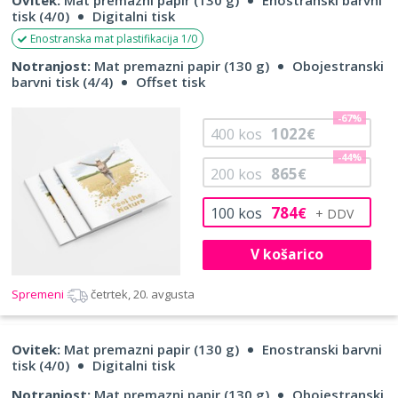
tisk (4/0)
Digitalni tisk
Enostranska mat plastifikacija 1/0
Notranjost:
Mat premazni papir (130 g)
Obojestranski
barvni tisk (4/4)
Offset tisk
-67%
1022
400
kos
€
-44%
865
200
kos
€
784
100
kos
€
V košarico
Spremeni
četrtek, 20. avgusta
Ovitek:
Mat premazni papir (130 g)
Enostranski barvni
tisk (4/0)
Digitalni tisk
Notranjost:
Mat premazni papir (130 g)
Obojestranski