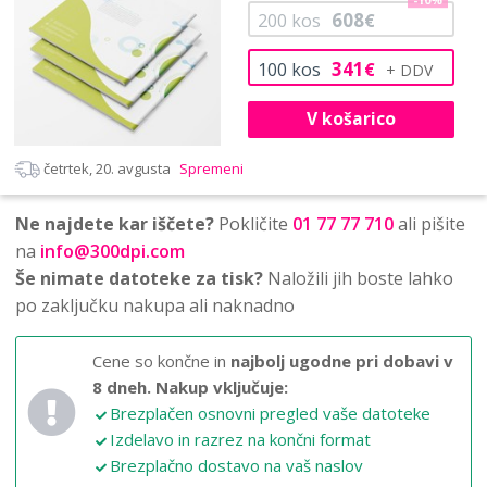
-10%
608
200
kos
€
341
100
kos
€
V košarico
četrtek, 20. avgusta
Spremeni
Ne najdete kar iščete?
Pokličite
01 77 77 710
ali pišite
na
info@300dpi.com
Še nimate datoteke za tisk?
Naložili jih boste lahko
po zaključku nakupa ali naknadno
Cene so končne in
najbolj ugodne pri dobavi v
8 dneh.
Nakup vključuje:
Brezplačen osnovni pregled vaše datoteke
Izdelavo in razrez na končni format
Brezplačno dostavo na vaš naslov