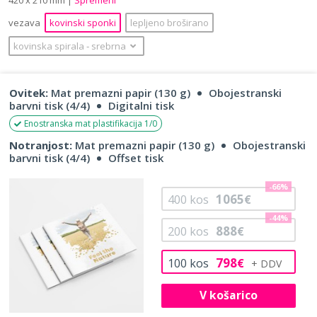
vezava
kovinski sponki
lepljeno broširano
kovinska spirala
‐
srebrna
Ovitek:
Mat premazni papir (130 g)
Obojestranski
barvni tisk (4/4)
Digitalni tisk
Enostranska mat plastifikacija 1/0
Notranjost:
Mat premazni papir (130 g)
Obojestranski
barvni tisk (4/4)
Offset tisk
-66%
1065
400
kos
€
-44%
888
200
kos
€
798
100
kos
€
V košarico