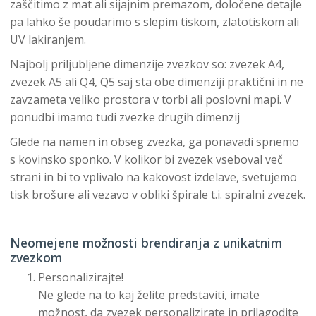
zaščitimo z mat ali sijajnim premazom, določene detajle
pa lahko še poudarimo s slepim tiskom, zlatotiskom ali
UV lakiranjem.
Najbolj priljubljene dimenzije zvezkov so: zvezek A4,
zvezek A5 ali Q4, Q5 saj sta obe dimenziji praktični in ne
zavzameta veliko prostora v torbi ali poslovni mapi. V
ponudbi imamo tudi zvezke drugih dimenzij
Glede na namen in obseg zvezka, ga ponavadi spnemo
s kovinsko sponko. V kolikor bi zvezek vseboval več
strani in bi to vplivalo na kakovost izdelave, svetujemo
tisk brošure ali vezavo v obliki špirale t.i. spiralni zvezek.
Neomejene možnosti brendiranja z unikatnim
zvezkom
Personalizirajte!
Ne glede na to kaj želite predstaviti, imate
možnost, da zvezek personalizirate in prilagodite