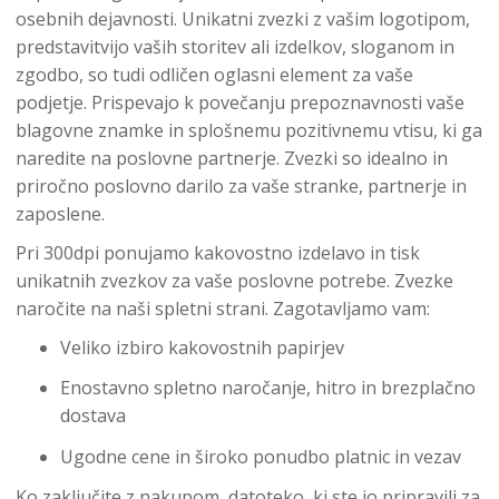
osebnih dejavnosti. Unikatni zvezki z vašim logotipom,
predstavitvijo vaših storitev ali izdelkov, sloganom in
zgodbo, so tudi odličen oglasni element za vaše
podjetje. Prispevajo k povečanju prepoznavnosti vaše
blagovne znamke in splošnemu pozitivnemu vtisu, ki ga
naredite na poslovne partnerje. Zvezki so idealno in
priročno poslovno darilo za vaše stranke, partnerje in
zaposlene.
Pri 300dpi ponujamo kakovostno izdelavo in tisk
unikatnih zvezkov za vaše poslovne potrebe. Zvezke
naročite na naši spletni strani. Zagotavljamo vam:
Veliko izbiro kakovostnih papirjev
Enostavno spletno naročanje, hitro in brezplačno
dostava
Ugodne cene in široko ponudbo platnic in vezav
Ko zaključite z nakupom, datoteko, ki ste jo pripravili za