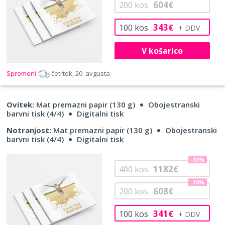
604
200
kos
€
343
100
kos
€
V košarico
Spremeni
četrtek, 20. avgusta
Ovitek:
Mat premazni papir (130 g)
Obojestranski
barvni tisk (4/4)
Digitalni tisk
Notranjost:
Mat premazni papir (130 g)
Obojestranski
barvni tisk (4/4)
Digitalni tisk
-13%
1182
400
kos
€
-10%
608
200
kos
€
341
100
kos
€