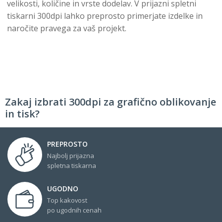
velikosti, količine in vrste dodelav. V prijazni spletni
tiskarni 300dpi lahko preprosto primerjate izdelke in
naročite pravega za vaš projekt.
Zakaj izbrati 300dpi za grafično oblikovanje
in tisk?
PREPROSTO
Najbolj prijazna
spletna tiskarna
UGODNO
Top kakovost
po ugodnih cenah