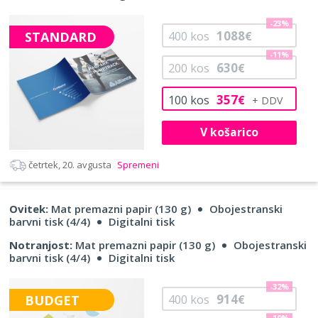
-23%
1088
STANDARD
400
kos
€
-11%
630
200
kos
€
357
100
kos
€
V košarico
četrtek, 20. avgusta
Spremeni
Ovitek:
Mat premazni papir (130 g)
Obojestranski
barvni tisk (4/4)
Digitalni tisk
Notranjost:
Mat premazni papir (130 g)
Obojestranski
barvni tisk (4/4)
Digitalni tisk
-32%
914
BUDGET
400
kos
€