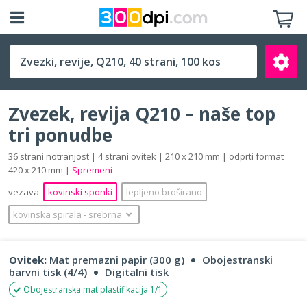
Q210 (210 x 210 mm)
Zvezek, revija Q210 – naše top
tri ponudbe
36 strani notranjost | 4 strani ovitek | 210 x 210 mm | odprti format
420 x 210 mm |
Spremeni
Išči
vezava
kovinski sponki
lepljeno broširano
kovinska spirala
‐
srebrna
Ovitek:
Mat premazni papir (300 g)
Obojestranski
barvni tisk (4/4)
Digitalni tisk
Obojestranska mat plastifikacija 1/1