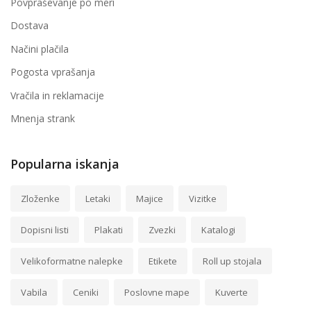
Povpraševanje po meri
Dostava
Načini plačila
Pogosta vprašanja
Vračila in reklamacije
Mnenja strank
Popularna iskanja
Zloženke
Letaki
Majice
Vizitke
Dopisni listi
Plakati
Zvezki
Katalogi
Velikoformatne nalepke
Etikete
Roll up stojala
Vabila
Ceniki
Poslovne mape
Kuverte