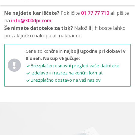
Ne najdete kar iščete?
Pokličite
01 77 77 710
ali pišite
na
info@300dpi.com
Še nimate datoteke za tisk?
Naložili jih boste lahko
po zaključku nakupa ali naknadno
Cene so končne in
najbolj ugodne pri dobavi v
8 dneh.
Nakup vključuje:
Brezplačen osnovni pregled vaše datoteke
Izdelavo in razrez na končni format
Brezplačno dostavo na vaš naslov