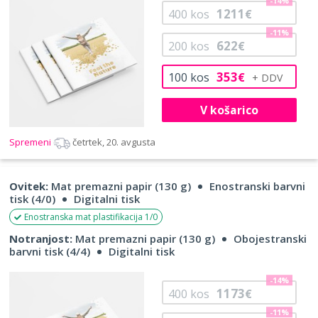
-14%
1211
400
kos
€
-11%
622
200
kos
€
353
100
kos
€
V košarico
Spremeni
četrtek, 20. avgusta
Ovitek:
Mat premazni papir (130 g)
Enostranski barvni
tisk (4/0)
Digitalni tisk
Enostranska mat plastifikacija 1/0
Notranjost:
Mat premazni papir (130 g)
Obojestranski
barvni tisk (4/4)
Digitalni tisk
-14%
1173
400
kos
€
-11%