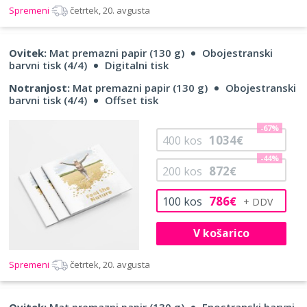
Spremeni
četrtek, 20. avgusta
Ovitek:
Mat premazni papir (130 g)
Obojestranski
barvni tisk (4/4)
Digitalni tisk
Notranjost:
Mat premazni papir (130 g)
Obojestranski
barvni tisk (4/4)
Offset tisk
-67%
1034
400
kos
€
-44%
872
200
kos
€
786
100
kos
€
V košarico
Spremeni
četrtek, 20. avgusta
Ovitek:
Mat premazni papir (130 g)
Enostranski barvni