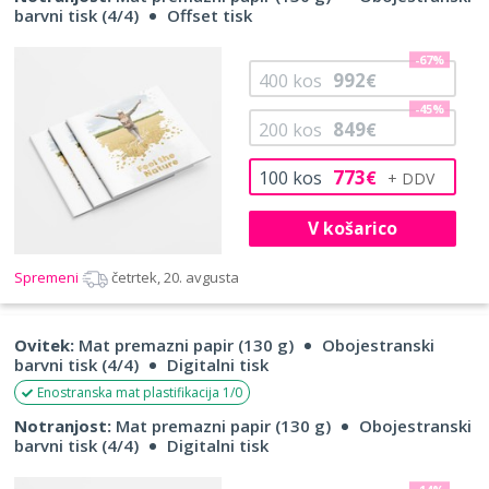
barvni tisk (4/4)
Offset tisk
-67%
992
400
kos
€
-45%
849
200
kos
€
773
100
kos
€
V košarico
Spremeni
četrtek, 20. avgusta
Ovitek:
Mat premazni papir (130 g)
Obojestranski
barvni tisk (4/4)
Digitalni tisk
Enostranska mat plastifikacija 1/0
Notranjost:
Mat premazni papir (130 g)
Obojestranski
barvni tisk (4/4)
Digitalni tisk