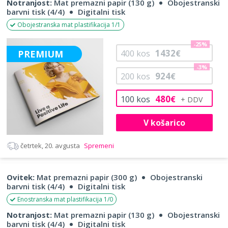
Notranjost:
Mat premazni papir (130 g)
Obojestranski
barvni tisk (4/4)
Digitalni tisk
Obojestranska mat plastifikacija 1/1
-25%
1432
PREMIUM
400
kos
€
-3%
924
200
kos
€
480
100
kos
€
V košarico
četrtek, 20. avgusta
Spremeni
Ovitek:
Mat premazni papir (300 g)
Obojestranski
barvni tisk (4/4)
Digitalni tisk
Enostranska mat plastifikacija 1/0
Notranjost:
Mat premazni papir (130 g)
Obojestranski
barvni tisk (4/4)
Digitalni tisk