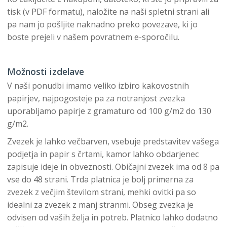
tisk (v PDF formatu), naložite na naši spletni strani ali
pa nam jo pošljite naknadno preko povezave, ki jo
boste prejeli v našem povratnem e-sporočilu.
Možnosti izdelave
V naši ponudbi imamo veliko izbiro kakovostnih
papirjev, najpogosteje pa za notranjost zvezka
uporabljamo papirje z gramaturo od 100 g/m2 do 130
g/m2.
Zvezek je lahko večbarven, vsebuje predstavitev vašega
podjetja in papir s črtami, kamor lahko obdarjenec
zapisuje ideje in obveznosti. Običajni zvezek ima od 8 pa
vse do 48 strani. Trda platnica je bolj primerna za
zvezek z večjim številom strani, mehki ovitki pa so
idealni za zvezek z manj stranmi. Obseg zvezka je
odvisen od vaših želja in potreb. Platnico lahko dodatno