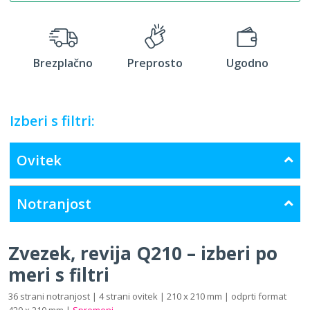
Brezplačno
Preprosto
Ugodno
Izberi s filtri:
Ovitek
Notranjost
Zvezek, revija Q210 – izberi po
meri s filtri
36 strani notranjost | 4 strani ovitek | 210 x 210 mm | odprti format
420 x 210 mm |
Spremeni