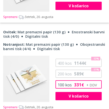
V košarico
Spremeni
četrtek, 20. avgusta
Ovitek:
Mat premazni papir (130 g)
Enostranski barvni
tisk (4/0)
Digitalni tisk
Notranjost:
Mat premazni papir (130 g)
Obojestranski
barvni tisk (4/4)
Digitalni tisk
-13%
1144
400
kos
€
-11%
589
200
kos
€
331
100
kos
€
V košarico
Spremeni
četrtek, 20. avgusta