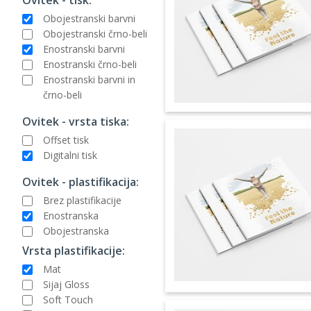
Obojestranski barvni
Obojestranski črno-beli
Enostranski barvni
Enostranski črno-beli
Enostranski barvni in
črno-beli
Ovitek - vrsta tiska:
Offset tisk
Digitalni tisk
Ovitek - plastifikacija:
Brez plastifikacije
Enostranska
Obojestranska
Vrsta plastifikacije:
Mat
Sijaj Gloss
Soft Touch