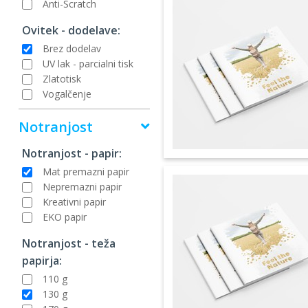
Anti-Scratch
Ovitek - dodelave:
Brez dodelav
UV lak - parcialni tisk
Zlatotisk
Vogalčenje
Notranjost
Notranjost - papir:
Mat premazni papir
Nepremazni papir
Kreativni papir
EKO papir
Notranjost - teža
papirja:
110 g
130 g