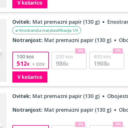
V košarico
Ovitek:
Mat premazni papir (130 g)
Enostran
Enostranska mat plastifikacija 1/0
Notranjost:
Mat premazni papir (130 g)
Obo
-3%
-6%
100
kos
200
kos
400
kos
512
986
1908
€
€
€
V košarico
Ovitek:
Mat premazni papir (130 g)
Obojestr
Notranjost:
Mat premazni papir (130 g)
Obo
-2%
-6%