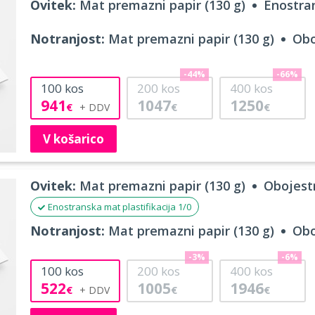
Ovitek:
Mat premazni papir (130 g)
Enostran
Notranjost:
Mat premazni papir (130 g)
Obo
-44%
-66%
100
kos
200
kos
400
kos
941
1047
1250
€
€
€
V košarico
Ovitek:
Mat premazni papir (130 g)
Obojestr
Enostranska mat plastifikacija 1/0
Notranjost:
Mat premazni papir (130 g)
Obo
-3%
-6%
100
kos
200
kos
400
kos
522
1005
1946
€
€
€