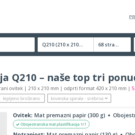
PR
Q210
(210 x 210 mm)
68 strani
Velikost (zaprte) tiskovine
ija Q210 – naše top tri pon
trani ovitek | 210 x 210 mm | odprti format 420 x 210 mm |
S
lepljeno broširano
kovinska spirala
‐
srebrna
Ovitek:
Mat premazni papir (300 g)
Obojestr
Obojestranska mat plastifikacija 1/1
Notranjost:
Mat premazni papir (130 g)
Obo