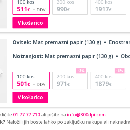
100
kos
200
kos
400
kos
511
990
1917
€
€
€
V košarico
Ovitek:
Mat premazni papir (130 g)
Enostran
Notranjost:
Mat premazni papir (130 g)
Obo
-3%
-6%
100
kos
200
kos
400
kos
501
971
1879
€
€
€
V košarico
ličite
01 77 77 710
ali pišite na
info@300dpi.com
sk?
Naložili jih boste lahko po zaključku nakupa ali naknadn