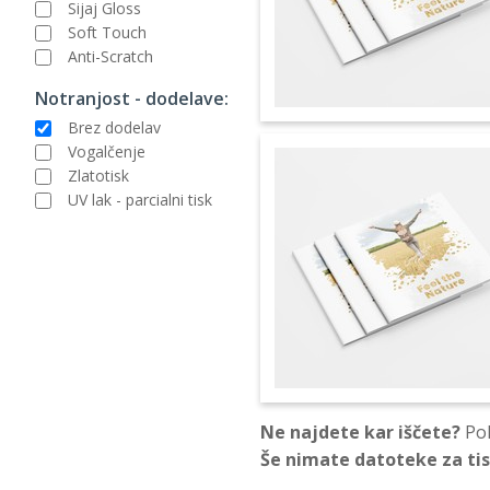
Sijaj Gloss
Soft Touch
Anti-Scratch
Notranjost - dodelave:
Brez dodelav
Vogalčenje
Zlatotisk
UV lak - parcialni tisk
Ne najdete kar iščete?
Pok
Še nimate datoteke za ti