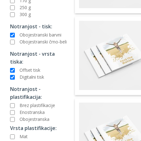
170 g
250 g
300 g
Notranjost - tisk:
Obojestranski barvni
Obojestranski črno-beli
Notranjost - vrsta
tiska:
Offset tisk
Digitalni tisk
Notranjost -
plastifikacija:
Brez plastifikacije
Enostranska
Obojestranska
Vrsta plastifikacije:
Mat