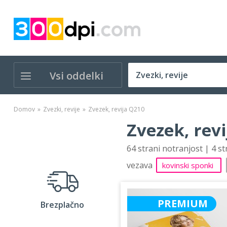
Vsi oddelki
Domov
Zvezki, revije
Zvezek, revija Q210
Zvezek, rev
64 strani notranjost | 4 s
vezava
kovinski sponki
PREMIUM
Brezplačno