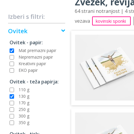
Zvezek, revija
64 strani notranjost | 4 s
Izberi s filtri:
vezava
kovinski sponki
Ovitek
Ovitek - papir:
Mat premazni papir
Nepremazni papir
Kreativni papir
EKO papir
Ovitek - teža papirja:
110 g
130 g
170 g
250 g
300 g
350 g
Ovitek - tisk: