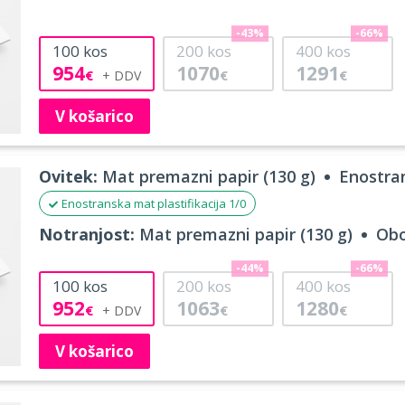
-43%
-66%
100
kos
200
kos
400
kos
954
1070
1291
€
€
€
V košarico
Ovitek:
Mat premazni papir (130 g)
Enostran
Enostranska mat plastifikacija 1/0
Notranjost:
Mat premazni papir (130 g)
Obo
-44%
-66%
100
kos
200
kos
400
kos
952
1063
1280
€
€
€
V košarico