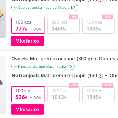
Obojestranska mat plastifikacija 1/1
-9%
-39%
100
kos
200
kos
400
kos
777
1400
1885
€
€
€
V košarico
Ovitek:
Mat premazni papir (300 g)
Obojestr
Enostranska mat plastifikacija 1/0
Notranjost:
Mat premazni papir (130 g)
Obo
-3%
-35%
100
kos
200
kos
400
kos
526
1012
1345
€
€
€
V košarico