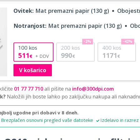
Ovitek:
Mat premazni papir (130 g)
Obojestr
Notranjost:
Mat premazni papir (130 g)
Obo
-2%
-42%
100
kos
200
kos
400
kos
511
990
1171
€
€
€
V košarico
ličite
01 77 77 710
ali pišite na
info@300dpi.com
sk?
Naložili jih boste lahko po zaključku nakupa ali naknadn
ajbolj ugodne pri dobavi v 8 dneh.
Brezplačen osnovni pregled vaše datoteke
Izdelavo in razrez