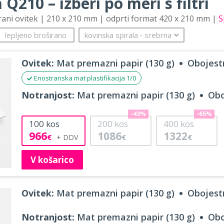
 Q210 – izberi po meri s filtri
trani ovitek | 210 x 210 mm | odprti format 420 x 210 mm |
S
lepljeno broširano
kovinska spirala
‐
srebrna
Ovitek:
Mat premazni papir (130 g)
Obojestr
Enostranska mat plastifikacija 1/0
Notranjost:
Mat premazni papir (130 g)
Obo
-43%
-65%
100
kos
200
kos
400
kos
966
1086
1322
€
€
€
V košarico
Ovitek:
Mat premazni papir (130 g)
Obojestr
Notranjost:
Mat premazni papir (130 g)
Obo