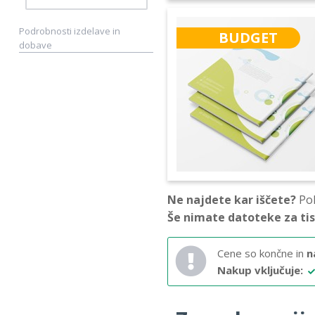
Podrobnosti izdelave in
BUDGET
dobave
Ne najdete kar iščete?
Pok
Še nimate datoteke za ti
Cene so končne in
n
Nakup vključuje: