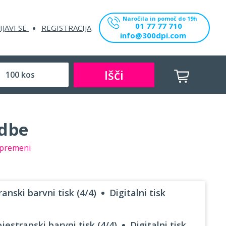
Naročila in pomoč do 19h
01 77 77 710
IJAVI SE
REGISTRACIJA
info@300dpi.com
Išči
udbe
premeni
anski barvni tisk (4/4)
Digitalni tisk
jestranski barvni tisk (4/4)
Digitalni tisk