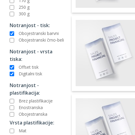
170 g
250 g
300 g
Notranjost - tisk:
Obojestranski barvni
Obojestranski črno-beli
Notranjost - vrsta
tiska:
Offset tisk
Digitalni tisk
Notranjost -
plastifikacija:
Brez plastifikacije
Enostranska
Obojestranska
Vrsta plastifikacije:
Mat