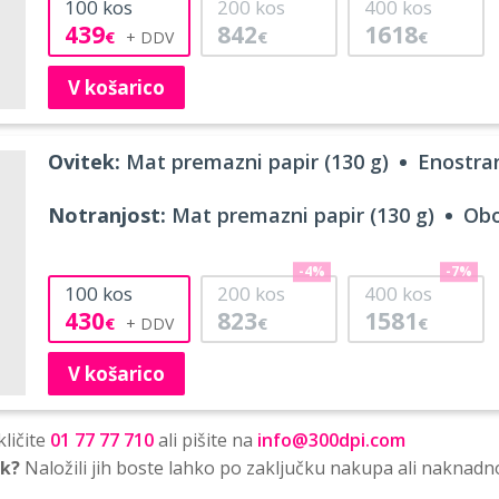
100
kos
200
kos
400
kos
439
842
1618
€
€
€
V košarico
Ovitek:
Mat premazni papir (130 g)
Enostran
Notranjost:
Mat premazni papir (130 g)
Obo
-4%
-7%
100
kos
200
kos
400
kos
430
823
1581
€
€
€
V košarico
ličite
01 77 77 710
ali pišite na
info@300dpi.com
sk?
Naložili jih boste lahko po zaključku nakupa ali naknadn