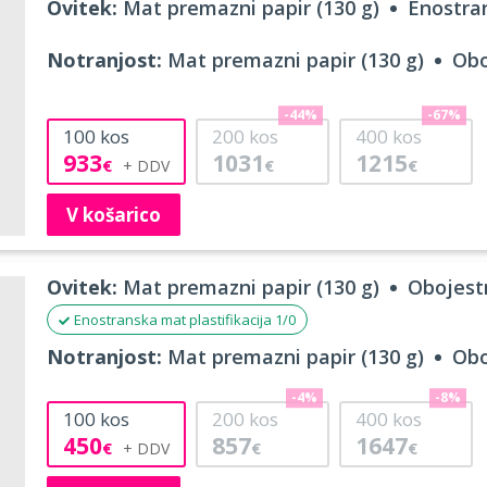
Ovitek:
Mat premazni papir (130 g)
Enostran
Notranjost:
Mat premazni papir (130 g)
Obo
-44%
-67%
100
kos
200
kos
400
kos
933
1031
1215
€
€
€
V košarico
Ovitek:
Mat premazni papir (130 g)
Obojestr
Enostranska mat plastifikacija 1/0
Notranjost:
Mat premazni papir (130 g)
Obo
-4%
-8%
100
kos
200
kos
400
kos
450
857
1647
€
€
€