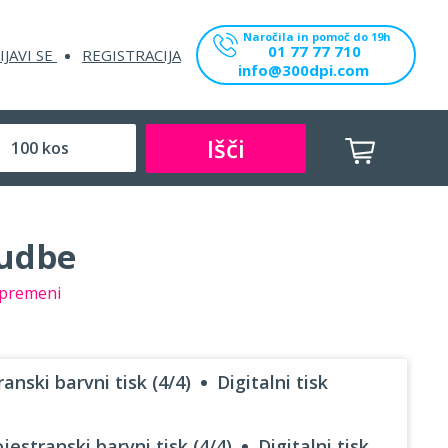
Naročila in pomoč do 19h
01 77 77 710
IJAVI SE
REGISTRACIJA
info@300dpi.com
Išči
nudbe
premeni
anski barvni tisk (4/4)
Digitalni tisk
jestranski barvni tisk (4/4)
Digitalni tisk