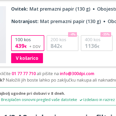
Ovitek:
Mat premazni papir (130 g)
Obojestr
Notranjost:
Mat premazni papir (130 g)
Obo
-4%
-35%
100
kos
200
kos
400
kos
439
842
1136
€
€
€
V košarico
ličite
01 77 77 710
ali pišite na
info@300dpi.com
sk?
Naložili jih boste lahko po zaključku nakupa ali naknadn
ajbolj ugodne pri dobavi v 8 dneh.
Brezplačen osnovni pregled vaše datoteke
Izdelavo in razrez