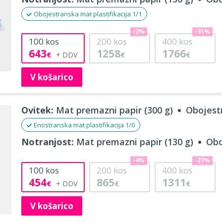
Obojestranska mat plastifikacija 1/1
-2%
-31%
100
kos
200
kos
400
kos
643
1258
1766
€
€
€
V košarico
Ovitek:
Mat premazni papir (300 g)
Obojestr
Enostranska mat plastifikacija 1/0
Notranjost:
Mat premazni papir (130 g)
Obo
-4%
-27%
100
kos
200
kos
400
kos
454
865
1311
€
€
€
V košarico