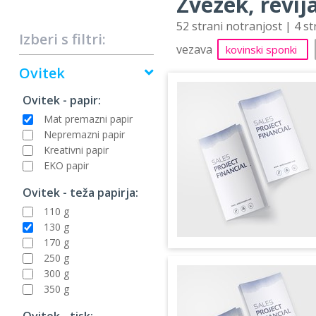
Zvezek, revija
52 strani notranjost | 4 s
Izberi s filtri:
vezava
kovinski sponki
Ovitek
Ovitek - papir:
Mat premazni papir
Nepremazni papir
Kreativni papir
EKO papir
Ovitek - teža papirja:
110 g
130 g
170 g
250 g
300 g
350 g
Ovitek - tisk: