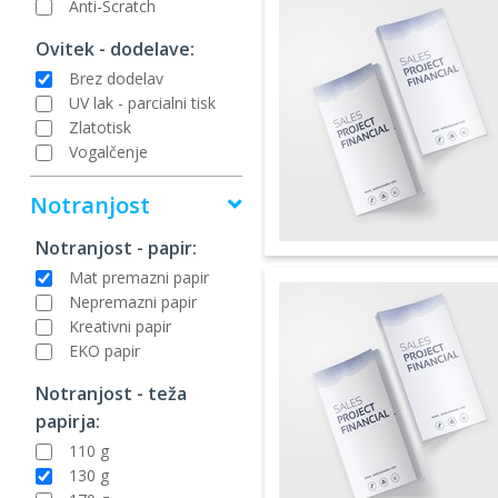
Anti-Scratch
Ovitek - dodelave:
Brez dodelav
UV lak - parcialni tisk
Zlatotisk
Vogalčenje
Notranjost
Notranjost - papir:
Mat premazni papir
Nepremazni papir
Kreativni papir
EKO papir
Notranjost - teža
papirja:
110 g
130 g