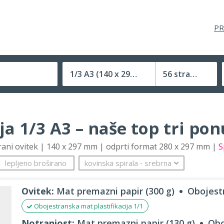
PR
1/3 A3
(140 x 297 mm)
56 strani
Velikost (zaprte) tiskovine
ja 1/3 A3 – naše top tri po
trani ovitek | 140 x 297 mm | odprti format 280 x 297 mm |
S
lepljeno broširano
kovinska spirala
‐
srebrna
Ovitek:
Mat premazni papir (300 g)
Obojestr
Obojestranska mat plastifikacija 1/1
Notranjost:
Mat premazni papir (130 g)
Obo