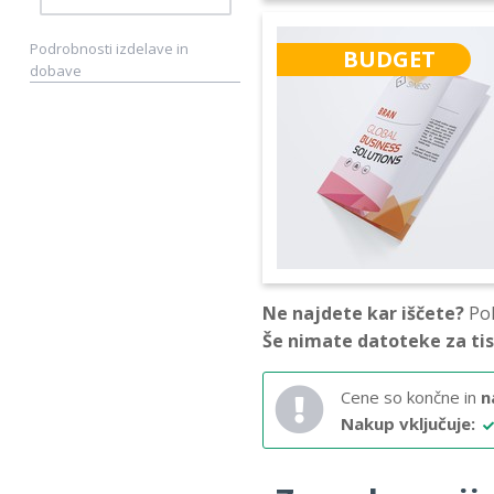
Podrobnosti izdelave in
BUDGET
dobave
Ne najdete kar iščete?
Pok
Še nimate datoteke za ti
Cene so končne in
n
Nakup vključuje: