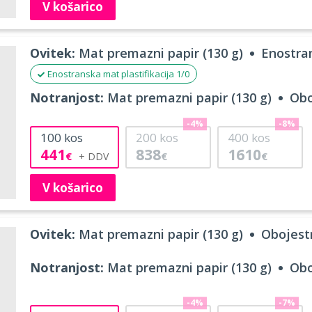
V košarico
Ovitek:
Mat premazni papir (130 g)
Enostran
Enostranska mat plastifikacija 1/0
Notranjost:
Mat premazni papir (130 g)
Obo
-4%
-8%
100
kos
200
kos
400
kos
441
838
1610
€
€
€
V košarico
Ovitek:
Mat premazni papir (130 g)
Obojestr
Notranjost:
Mat premazni papir (130 g)
Obo
-4%
-7%