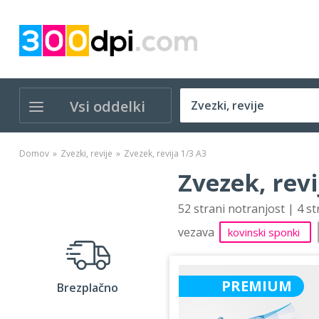
Vsi oddelki
Domov
Zvezki, revije
Zvezek, revija 1/3 A3
Zvezek, revi
52 strani notranjost | 4 s
vezava
kovinski sponki
PREMIUM
Brezplačno