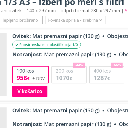
 1/3 A3 – izberi po meri s filtri
trani ovitek | 140 x 297 mm | odprti format 280 x 297 mm |
S
lepljeno broširano
kovinska spirala
‐
srebrna
Ovitek:
Mat premazni papir (130 g)
Obojestr
Enostranska mat plastifikacija 1/0
Notranjost:
Mat premazni papir (130 g)
Obo
-44%
-66%
100
kos
200
kos
400
kos
958
1070
1287
€
€
€
V košarico
Ovitek:
Mat premazni papir (130 g)
Obojestr
Notranjost:
Mat premazni papir (130 g)
Obo