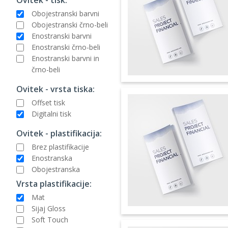
Obojestranski barvni
Obojestranski črno-beli
Enostranski barvni
Enostranski črno-beli
Enostranski barvni in
črno-beli
Ovitek - vrsta tiska:
Offset tisk
Digitalni tisk
Ovitek - plastifikacija:
Brez plastifikacije
Enostranska
Obojestranska
Vrsta plastifikacije:
Mat
Sijaj Gloss
Soft Touch