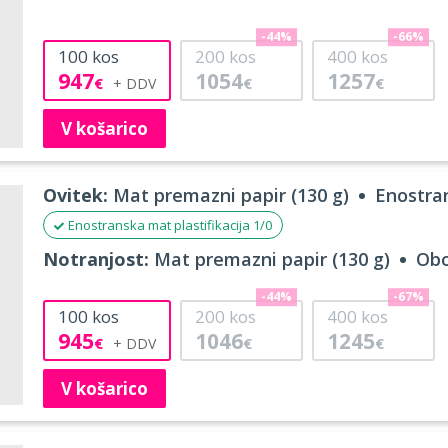
-44%
-66%
100
kos
200
kos
400
kos
947
1054
1257
€
€
€
V košarico
Ovitek:
Mat premazni papir (130 g)
Enostran
Enostranska mat plastifikacija 1/0
Notranjost:
Mat premazni papir (130 g)
Obo
-44%
-67%
100
kos
200
kos
400
kos
945
1046
1245
€
€
€
V košarico