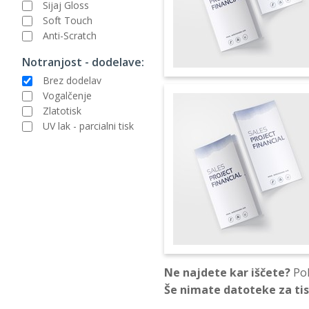
Sijaj Gloss
Soft Touch
Anti-Scratch
Notranjost - dodelave:
Brez dodelav
Vogalčenje
Zlatotisk
UV lak - parcialni tisk
Ne najdete kar iščete?
Pok
Še nimate datoteke za ti