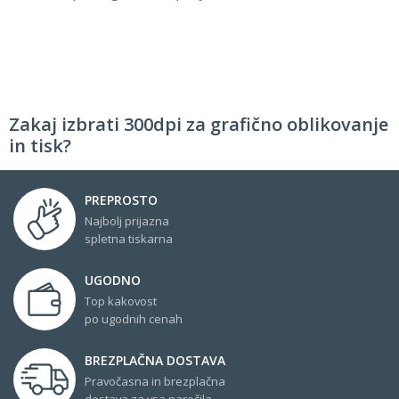
Zakaj izbrati 300dpi za grafično oblikovanje
in tisk?
PREPROSTO
Najbolj prijazna
spletna tiskarna
UGODNO
Top kakovost
po ugodnih cenah
BREZPLAČNA DOSTAVA
Pravočasna in brezplačna
dostava za vsa naročila