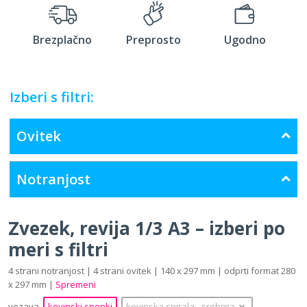
Brezplačno
Preprosto
Ugodno
Izberi s filtri:
Ovitek
Notranjost
Zvezek, revija 1/3 A3 – izberi po
meri s filtri
4 strani notranjost | 4 strani ovitek | 140 x 297 mm | odprti format 280
x 297 mm |
Spremeni
vezava
kovinski sponki
kovinska spirala
‐
srebrna