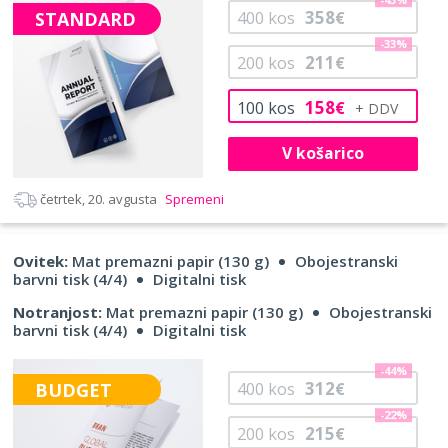
358
STANDARD
400
kos
€
-33%
211
200
kos
€
158
100
kos
€
V košarico
četrtek, 20. avgusta
Spremeni
Ovitek:
Mat premazni papir (130 g)
Obojestranski
barvni tisk (4/4)
Digitalni tisk
Notranjost:
Mat premazni papir (130 g)
Obojestranski
barvni tisk (4/4)
Digitalni tisk
-44%
312
BUDGET
400
kos
€
-22%
215
200
kos
€