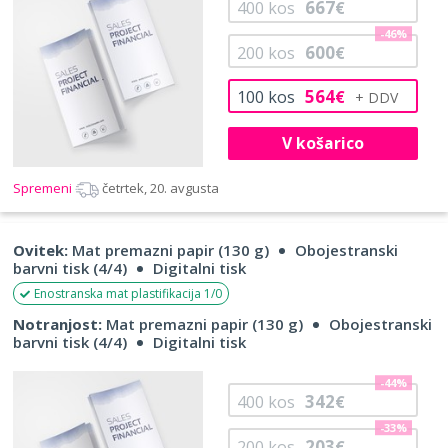
667
400
kos
€
-46%
600
200
kos
€
564
100
kos
€
V košarico
Spremeni
četrtek, 20. avgusta
Ovitek:
Mat premazni papir (130 g)
Obojestranski
barvni tisk (4/4)
Digitalni tisk
Enostranska mat plastifikacija 1/0
Notranjost:
Mat premazni papir (130 g)
Obojestranski
barvni tisk (4/4)
Digitalni tisk
-44%
342
400
kos
€
-33%
203
200
kos
€