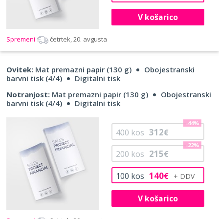
V košarico
Spremeni
četrtek, 20. avgusta
Ovitek:
Mat premazni papir (130 g)
Obojestranski
barvni tisk (4/4)
Digitalni tisk
Notranjost:
Mat premazni papir (130 g)
Obojestranski
barvni tisk (4/4)
Digitalni tisk
-44%
312
400
kos
€
-22%
215
200
kos
€
140
100
kos
€
V košarico