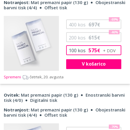
Notranjost:
Mat premazni papir (130 g)
Obojestranski
barvni tisk (4/4)
Offset tisk
-69%
697
400
kos
€
-46%
615
200
kos
€
575
100
kos
€
V košarico
Spremeni
četrtek, 20. avgusta
Ovitek:
Mat premazni papir (130 g)
Enostranski barvni
tisk (4/0)
Digitalni tisk
Notranjost:
Mat premazni papir (130 g)
Obojestranski
barvni tisk (4/4)
Offset tisk
-70%