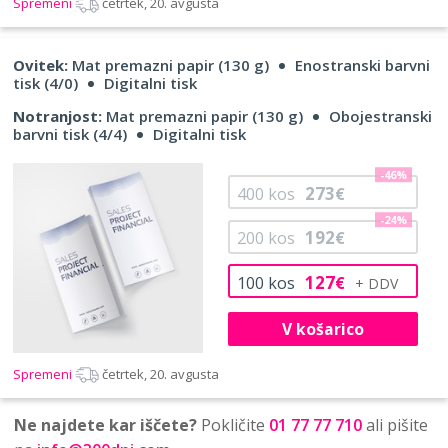
Spremeni
četrtek, 20. avgusta
Ovitek:
Mat premazni papir (130 g)
Enostranski barvni
tisk (4/0)
Digitalni tisk
Notranjost:
Mat premazni papir (130 g)
Obojestranski
barvni tisk (4/4)
Digitalni tisk
-46%
273
400
kos
€
-24%
192
200
kos
€
127
100
kos
€
V košarico
Spremeni
četrtek, 20. avgusta
Ne najdete kar iščete?
Pokličite
01 77 77 710
ali pišite