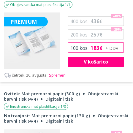
Obojestranska mat plastifikacija 1/1
-40%
436
PREMIUM
400
kos
€
-29%
257
200
kos
€
183
100
kos
€
V košarico
četrtek, 20. avgusta
Spremeni
Ovitek:
Mat premazni papir (300 g)
Obojestranski
barvni tisk (4/4)
Digitalni tisk
Enostranska mat plastifikacija 1/0
Notranjost:
Mat premazni papir (130 g)
Obojestranski
barvni tisk (4/4)
Digitalni tisk
-43%