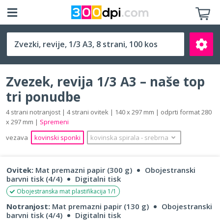
1/3 A3 (140 x 297 mm)
Zvezek, revija 1/3 A3 – naše top
tri ponudbe
4 strani notranjost | 4 strani ovitek | 140 x 297 mm | odprti format 280
x 297 mm |
Spremeni
Išči
vezava
kovinski sponki
kovinska spirala
‐
srebrna
Ovitek:
Mat premazni papir (300 g)
Obojestranski
barvni tisk (4/4)
Digitalni tisk
Obojestranska mat plastifikacija 1/1
Notranjost:
Mat premazni papir (130 g)
Obojestranski
barvni tisk (4/4)
Digitalni tisk