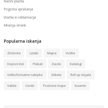
Načini plačila
Pogosta vprašanja
Vračila in reklamacije
Mnenja strank
Popularna iskanja
Zloženke
Letaki
Majice
Vizitke
Dopisni listi
Plakati
Zvezki
Katalogi
Velikoformatne nalepke
Etikete
Roll up stojala
Vabila
Ceniki
Poslovne mape
Kuverte