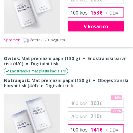
153
100
kos
€
V košarico
Spremeni
četrtek, 20. avgusta
Ovitek:
Mat premazni papir (130 g)
Enostranski barvni
tisk (4/0)
Digitalni tisk
Enostranska mat plastifikacija 1/0
Notranjost:
Mat premazni papir (130 g)
Obojestranski
barvni tisk (4/4)
Digitalni tisk
-46%
303
400
kos
€
-25%
210
200
kos
€
141
100
kos
€