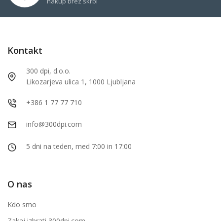
nakup brez skrbi
Kontakt
300 dpi, d.o.o.
Likozarjeva ulica 1, 1000 Ljubljana
+386 1 77 77 710
info@300dpi.com
5 dni na teden, med 7:00 in 17:00
O nas
Kdo smo
Zakaj izbrati 300dpi.com