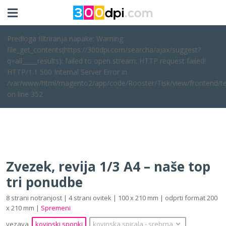
Predloga filtriranja napake: Warning:
file_get_contents(https://300dpi.com/searcha/ajax/suggest?
q=all_____results): failed to open stream: HTTP request failed!
HTTP/1.1 500 Internal Server Error in
/var/www/html/magento2/app/code/Rooster/Tisk/view/frontend/te
on line 352
Zvezek, revija 1/3 A4 – naše top
tri ponudbe
8 strani notranjost | 4 strani ovitek | 100 x 210 mm | odprti format 200
x 210 mm |
Spremeni
vezava
kovinski sponki
kovinska spirala
‐
srebrna