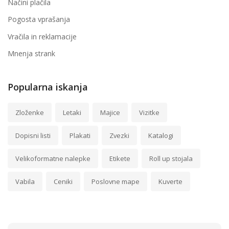
Načini plačila
Pogosta vprašanja
Vračila in reklamacije
Mnenja strank
Popularna iskanja
Zloženke
Letaki
Majice
Vizitke
Dopisni listi
Plakati
Zvezki
Katalogi
Velikoformatne nalepke
Etikete
Roll up stojala
Vabila
Ceniki
Poslovne mape
Kuverte