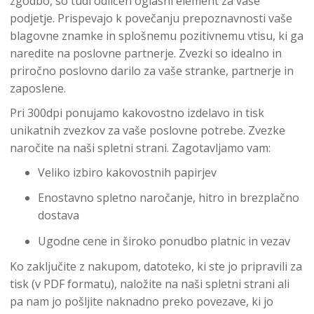
zgodbo, so tudi odličen oglasni element za vaše
podjetje. Prispevajo k povečanju prepoznavnosti vaše
blagovne znamke in splošnemu pozitivnemu vtisu, ki ga
naredite na poslovne partnerje. Zvezki so idealno in
priročno poslovno darilo za vaše stranke, partnerje in
zaposlene.
Pri 300dpi ponujamo kakovostno izdelavo in tisk
unikatnih zvezkov za vaše poslovne potrebe. Zvezke
naročite na naši spletni strani. Zagotavljamo vam:
Veliko izbiro kakovostnih papirjev
Enostavno spletno naročanje, hitro in brezplačno
dostava
Ugodne cene in široko ponudbo platnic in vezav
Ko zaključite z nakupom, datoteko, ki ste jo pripravili za
tisk (v PDF formatu), naložite na naši spletni strani ali
pa nam jo pošljite naknadno preko povezave, ki jo