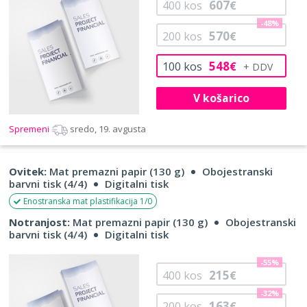
607
400
kos
€
-48%
570
200
kos
€
548
100
kos
€
V košarico
Spremeni
sredo, 19. avgusta
Ovitek:
Mat premazni papir (130 g)
Obojestranski
barvni tisk (4/4)
Digitalni tisk
Enostranska mat plastifikacija 1/0
Notranjost:
Mat premazni papir (130 g)
Obojestranski
barvni tisk (4/4)
Digitalni tisk
-55%
215
400
kos
€
-32%
163
200
kos
€