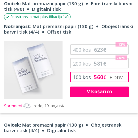
Ovitek:
Mat premazni papir (130 g)
Enostranski barvni
tisk (4/0)
Digitalni tisk
Enostranska mat plastifikacija 1/0
Notranjost:
Mat premazni papir (130 g)
Obojestranski
barvni tisk (4/4)
Offset tisk
-72%
623
400
kos
€
-48%
581
200
kos
€
560
100
kos
€
V košarico
Spremeni
sredo, 19. avgusta
Ovitek:
Mat premazni papir (130 g)
Obojestranski
barvni tisk (4/4)
Digitalni tisk