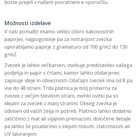
boste prejeli v našem povratnem e-sporočilu.
Možnosti izdelave
V naši ponudbi imamo veliko izbiro kakovostnih
papirjev, najpogosteje pa za notranjost zvezka
uporabljamo papirje z gramaturo od 100 g/m2 do 130
g/m2.
Zvezek je lahko večbarven, vsebuje predstavitev vašega
podjetja in papir s črtami, kamor lahko obdarjenec
zapisuje ideje in obveznosti. Običajni zvezek ima od 8 pa
vse do 48 strani. Trda platnica je bolj primerna za
zvezek z večjim številom strani, mehki ovitki pa so
idealni za zvezek z manj stranmi. Obseg zvezka je
odvisen od vaših želja in potreb. Platnico lahko dodatno
zaščitimo z mat ali sijajnim premazom, določene detajle
pa lahko še poudarimo s slepim tiskom, zlatotiskom ali
UV lakiranjem.