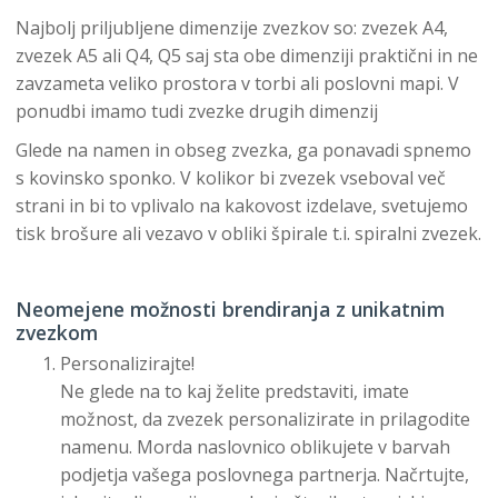
Najbolj priljubljene dimenzije zvezkov so: zvezek A4,
zvezek A5 ali Q4, Q5 saj sta obe dimenziji praktični in ne
zavzameta veliko prostora v torbi ali poslovni mapi. V
ponudbi imamo tudi zvezke drugih dimenzij
Glede na namen in obseg zvezka, ga ponavadi spnemo
s kovinsko sponko. V kolikor bi zvezek vseboval več
strani in bi to vplivalo na kakovost izdelave, svetujemo
tisk brošure ali vezavo v obliki špirale t.i. spiralni zvezek.
Neomejene možnosti brendiranja z unikatnim
zvezkom
Personalizirajte!
Ne glede na to kaj želite predstaviti, imate
možnost, da zvezek personalizirate in prilagodite
namenu. Morda naslovnico oblikujete v barvah
podjetja vašega poslovnega partnerja. Načrtujte,