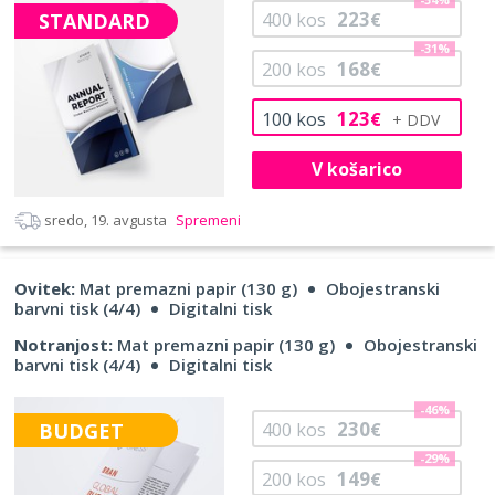
223
STANDARD
400
kos
€
-31%
168
200
kos
€
123
100
kos
€
V košarico
sredo, 19. avgusta
Spremeni
Ovitek:
Mat premazni papir (130 g)
Obojestranski
barvni tisk (4/4)
Digitalni tisk
Notranjost:
Mat premazni papir (130 g)
Obojestranski
barvni tisk (4/4)
Digitalni tisk
-46%
230
BUDGET
400
kos
€
-29%
149
200
kos
€