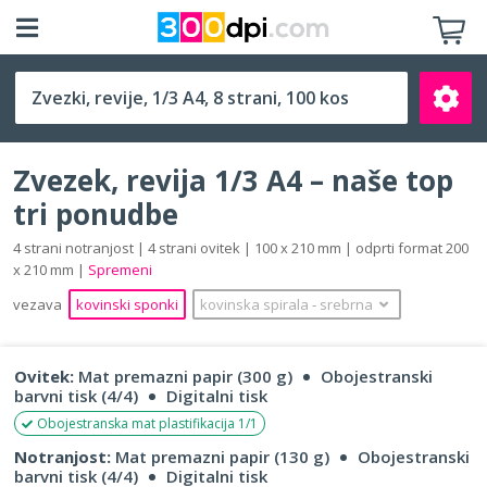
1/3 A4 (100 x 210 mm)
Zvezek, revija 1/3 A4 – naše top
tri ponudbe
4 strani notranjost | 4 strani ovitek | 100 x 210 mm | odprti format 200
x 210 mm |
Spremeni
Išči
vezava
kovinski sponki
kovinska spirala
‐
srebrna
Ovitek:
Mat premazni papir (300 g)
Obojestranski
barvni tisk (4/4)
Digitalni tisk
Obojestranska mat plastifikacija 1/1
Notranjost:
Mat premazni papir (130 g)
Obojestranski
barvni tisk (4/4)
Digitalni tisk