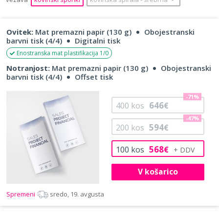
Ovitek:
Mat premazni papir (130 g)
Obojestranski
barvni tisk (4/4)
Digitalni tisk
Enostranska mat plastifikacija 1/0
Notranjost:
Mat premazni papir (130 g)
Obojestranski
barvni tisk (4/4)
Offset tisk
-71%
646
400
kos
€
-47%
594
200
kos
€
568
100
kos
€
V košarico
Spremeni
sredo, 19. avgusta