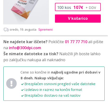
107
100
kos
€
V košarico
sredo, 19. avgusta
Spremeni
Ne najdete kar iščete?
Pokličite
01 77 77 710
ali pišite
na
info@300dpi.com
Še nimate datoteke za tisk?
Naložili jih boste lahko
po zaključku nakupa ali naknadno
Cene so končne in
najbolj ugodne pri dobavi v
8 dneh.
Nakup vključuje:
Brezplačen osnovni pregled vaše datoteke
Izdelavo in razrez na končni format
Brezplačno dostavo na vaš naslov