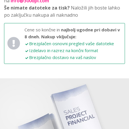
na
info@300dpi.com
Še nimate datoteke za tisk?
Naložili jih boste lahko
po zaključku nakupa ali naknadno
Cene so končne in
najbolj ugodne pri dobavi v
8 dneh.
Nakup vključuje:
Brezplačen osnovni pregled vaše datoteke
Izdelavo in razrez na končni format
Brezplačno dostavo na vaš naslov