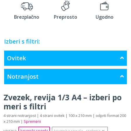
Brezplačno
Preprosto
Ugodno
Izberi s filtri:
Ovitek
Notranjost
Zvezek, revija 1/3 A4 – izberi po
meri s filtri
4 strani notranjost | 4 strani ovitek | 100 x 210 mm | odprti format 200
x 210 mm |
Spremeni
vezava
kovinski sponki
kovinska spirala
‐
srebrna