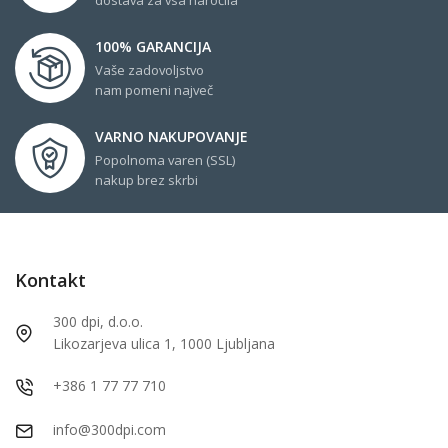
100% GARANCIJA
Vaše zadovoljstvo
nam pomeni največ
VARNO NAKUPOVANJE
Popolnoma varen (SSL)
nakup brez skrbi
Kontakt
300 dpi, d.o.o.
Likozarjeva ulica 1, 1000 Ljubljana
+386 1 77 77 710
info@300dpi.com