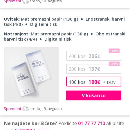
Spremeni
sredo, 19. avgusta
Ovitek:
Mat premazni papir (130 g)
Enostranski barvni
tisk (4/0)
Digitalni tisk
Notranjost:
Mat premazni papir (130 g)
Obojestranski
barvni tisk (4/4)
Digitalni tisk
-48%
206
400
kos
€
-31%
137
200
kos
€
100
100
kos
€
V košarico
Spremeni
sredo, 19. avgusta
Ne najdete kar iščete?
Pokličite
01 77 77 710
ali pišite