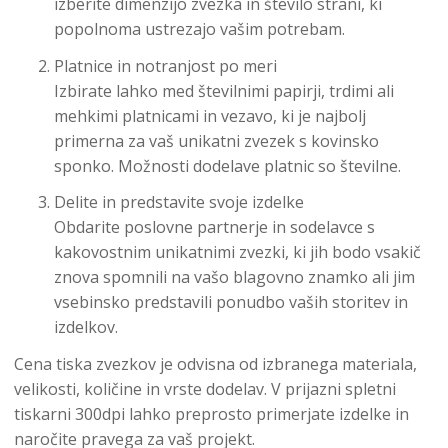
izberite dimenzijo zvezka in število strani, ki
popolnoma ustrezajo vašim potrebam.
Platnice in notranjost po meri
Izbirate lahko med številnimi papirji, trdimi ali
mehkimi platnicami in vezavo, ki je najbolj
primerna za vaš unikatni zvezek s kovinsko
sponko. Možnosti dodelave platnic so številne.
Delite in predstavite svoje izdelke
Obdarite poslovne partnerje in sodelavce s
kakovostnim unikatnimi zvezki, ki jih bodo vsakič
znova spomnili na vašo blagovno znamko ali jim
vsebinsko predstavili ponudbo vaših storitev in
izdelkov.
Cena tiska zvezkov je odvisna od izbranega materiala,
velikosti, količine in vrste dodelav. V prijazni spletni
tiskarni 300dpi lahko preprosto primerjate izdelke in
naročite pravega za vaš projekt.