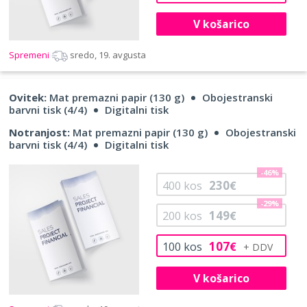
V košarico
Spremeni
sredo, 19. avgusta
Ovitek:
Mat premazni papir (130 g)
Obojestranski
barvni tisk (4/4)
Digitalni tisk
Notranjost:
Mat premazni papir (130 g)
Obojestranski
barvni tisk (4/4)
Digitalni tisk
-46%
230
400
kos
€
-29%
149
200
kos
€
107
100
kos
€
V košarico