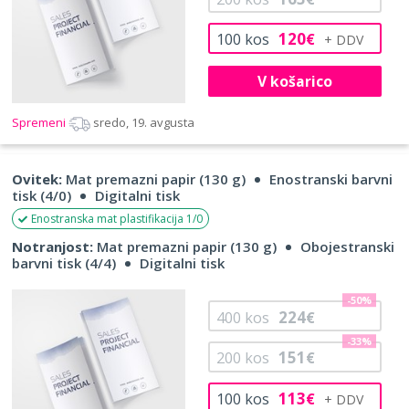
120
100
kos
€
V košarico
Spremeni
sredo, 19. avgusta
Ovitek:
Mat premazni papir (130 g)
Enostranski barvni
tisk (4/0)
Digitalni tisk
Enostranska mat plastifikacija 1/0
Notranjost:
Mat premazni papir (130 g)
Obojestranski
barvni tisk (4/4)
Digitalni tisk
-50%
224
400
kos
€
-33%
151
200
kos
€
113
100
kos
€