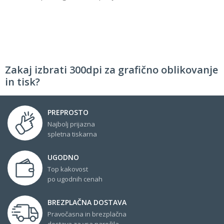
Zakaj izbrati 300dpi za grafično oblikovanje
in tisk?
PREPROSTO
Najbolj prijazna
spletna tiskarna
UGODNO
Top kakovost
po ugodnih cenah
BREZPLAČNA DOSTAVA
Pravočasna in brezplačna
dostava za vsa naročila