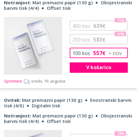
Notranjost:
Mat premazni papir (130 g)
Obojestranski
barvni tisk (4/4)
Offset tisk
-71%
630
400
kos
€
-47%
583
200
kos
€
557
100
kos
€
V košarico
Spremeni
sredo, 19. avgusta
Ovitek:
Mat premazni papir (130 g)
Enostranski barvni
tisk (4/0)
Digitalni tisk
Notranjost:
Mat premazni papir (130 g)
Obojestranski
barvni tisk (4/4)
Offset tisk
-72%