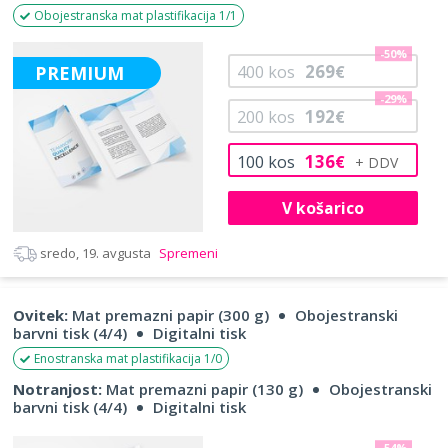
Obojestranska mat plastifikacija 1/1
-50%
269
PREMIUM
400
kos
€
-29%
192
200
kos
€
136
100
kos
€
V košarico
sredo, 19. avgusta
Spremeni
Ovitek:
Mat premazni papir (300 g)
Obojestranski
barvni tisk (4/4)
Digitalni tisk
Enostranska mat plastifikacija 1/0
Notranjost:
Mat premazni papir (130 g)
Obojestranski
barvni tisk (4/4)
Digitalni tisk
-54%